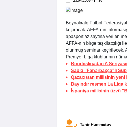
23.04.2009 - 14:36
Beynəlxalq Futbol Federasiyal
keçirəcək. AFFA-nın İnformasi
apasport.az saytına verilən m
AFFA-nın birgə təşkilatçılığı il
olunmuş seminar keçiriləcək. 
Premyer Liqa klublarının nüma
Bundesliqadan A Seriyası
Sabiq "Fənərbaxça"lı Sup
Qazaxıstan millisinin yeni
Bayındır rəsmən La Liqa 
İspaniya millisinin üzvü 
Tahir Hummetov