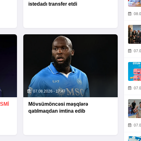
istedadı transfer etdi
08.0
07.0
07.0
07.08.2026 - 17:47
SMİ
Mövsümöncəsi məşqlərə
qatılmaqdan imtina edib
07.0