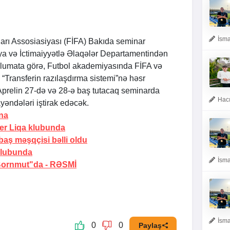
İsma
arı Assosiasiyası (FİFA) Bakıda seminar
ya və İctimaiyyətlə Əlaqələr Departamentindən
əlumata görə, Futbol akademiyasında FİFA və
ə “Transferin razılaşdırma sistemi”nə həsr
Aprelin 27-də və 28-ə baş tutacaq seminarda
Hacı
yəndələri iştirak edəcək.
na
er Liqa klubunda
 baş məşqçisi bəlli oldu
klubunda
İsma
"Bornmut"da -
RƏSMİ
İsma
0
0
Paylaş