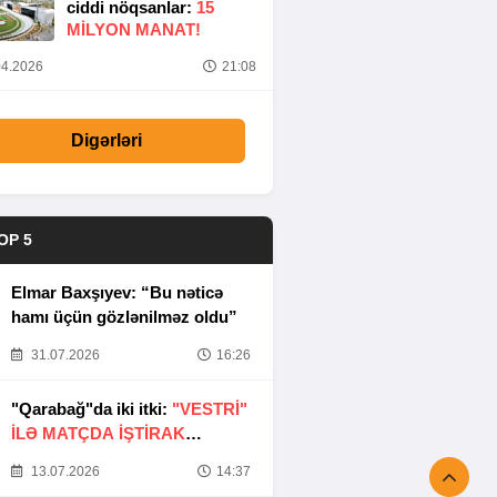
ciddi nöqsanlar:
15
MILYON MANAT!
4.2026
21:08
Digərləri
OP 5
Elmar Baxşıyev: “Bu nəticə
hamı üçün gözlənilməz oldu”
31.07.2026
16:26
"Qarabağ"da iki itki:
"VESTRİ"
İLƏ MATÇDA İŞTİRAK
ETMƏYƏCƏKLƏR
13.07.2026
14:37