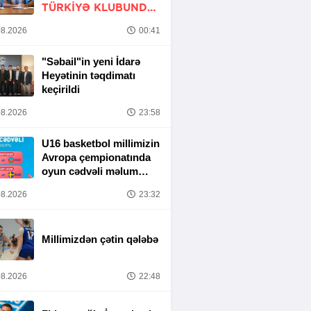
TÜRKIYƏ KLUBUNDA
-
RƏSMİ
8.2026
00:41
"Səbail"in yeni İdarə
Heyətinin təqdimatı
keçirildi
8.2026
23:58
U16 basketbol millimizin
Avropa çempionatında
oyun cədvəli məlum
olub
8.2026
23:32
Millimizdən çətin qələbə
8.2026
22:48