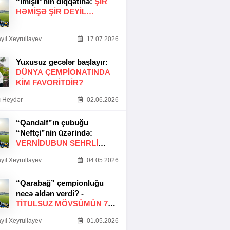
“İmişli”nin diqqətinə:
ŞIR
HƏMIŞƏ ŞIR DEYIL…
yıl Xeyrullayev
17.07.2026
Yuxusuz gecələr başlayır:
DÜNYA ÇEMPIONATINDA
KIM FAVORITDIR?
 Heydər
02.06.2026
“Qandalf”ın çubuğu
“Neftçi”nin üzərində:
VERNİDUBUN SEHRLİ
TOXUNUŞU
yıl Xeyrullayev
04.05.2026
“Qarabağ” çempionluğu
necə əldən verdi? -
TITULSUZ MÖVSÜMÜN 7
SƏBƏBI
yıl Xeyrullayev
01.05.2026