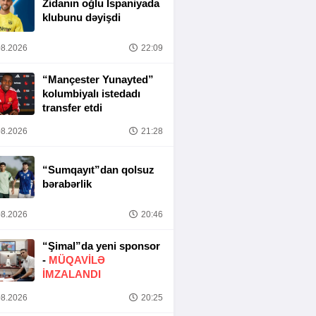
Zidanın oğlu İspaniyada
klubunu dəyişdi
8.2026
22:09
“Mançester Yunayted”
kolumbiyalı istedadı
transfer etdi
8.2026
21:28
“Sumqayıt”dan qolsuz
bərabərlik
8.2026
20:46
“Şimal”da yeni sponsor
-
MÜQAVİLƏ
İMZALANDI
8.2026
20:25