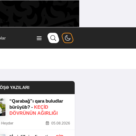
lar
ÖŞƏ YAZILARI
“Qarabağ”ı qara buludlar
bürüyüb? -
KEÇID
DÖVRÜNÜN AĞIRLIĞI
 Heydər
05.08.2026