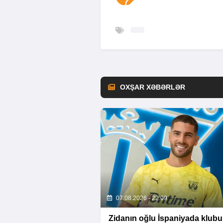
OXŞAR XƏBƏRLƏR
07.08.2026 - 22:09
Zidanın oğlu İspaniyada klub