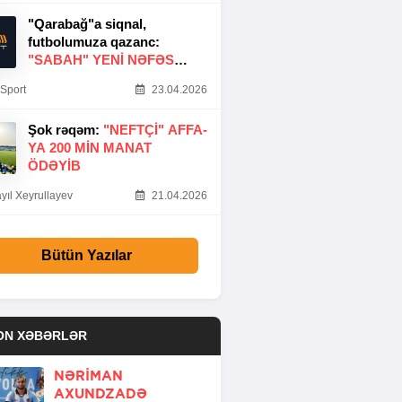
"Qarabağ"a siqnal,
futbolumuza qazanc:
"SABAH" YENI NƏFƏS
GƏTIRDI
Sport
23.04.2026
Şok rəqəm:
"NEFTÇI" AFFA-
YA 200 MIN MANAT
ÖDƏYIB
yıl Xeyrullayev
21.04.2026
Bütün Yazılar
ON XƏBƏRLƏR
NƏRIMAN
AXUNDZADƏ