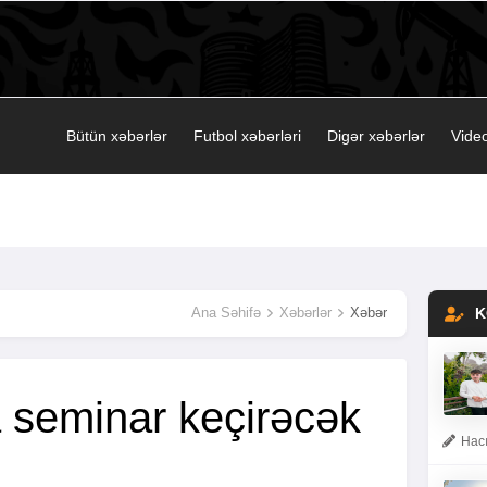
Bütün xəbərlər
Futbol xəbərləri
Digər xəbərlər
Video
Ana Səhifə
Xəbərlər
Xəbər
K
 seminar keçirəcək
Hacı