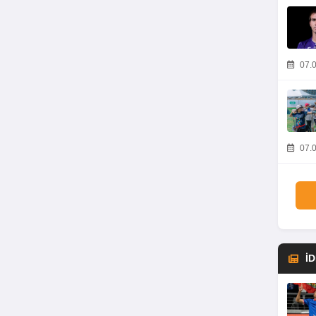
07.0
07.0
İ