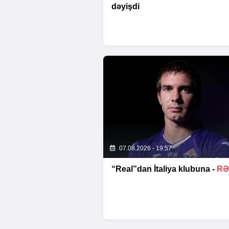
dəyişdi
07.08.2026 - 19:57
“Real”dan İtaliya klubuna -
RƏ