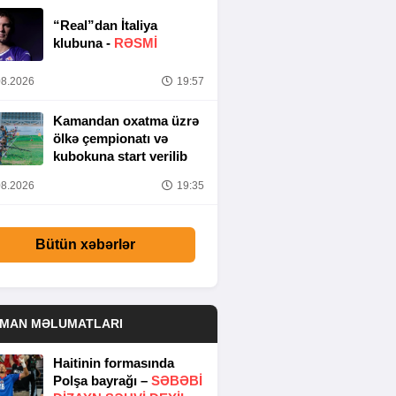
“Real”dan İtaliya
klubuna -
RƏSMİ
8.2026
19:57
Kamandan oxatma üzrə
ölkə çempionatı və
kubokuna start verilib
8.2026
19:35
Bütün xəbərlər
DMAN MƏLUMATLARI
Haitinin formasında
Polşa bayrağı –
SƏBƏBI