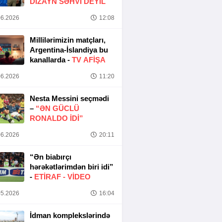
DIZAYN SƏHVI DEYIL
6.2026
12:08
Millilərimizin matçları,
Argentina-İslandiya bu
kanallarda -
TV AFİŞA
6.2026
11:20
Nesta Messini seçmədi
–
“ƏN GÜCLÜ
RONALDO IDI”
6.2026
20:11
“Ən biabırçı
hərəkətlərimdən biri idi”
-
ETIRAF -
VİDEO
5.2026
16:04
İdman komplekslərində