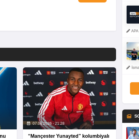
APA 
İsma
S
07.08.2026 - 21:28
unu
“Mançester Yunayted” kolumbiyalı