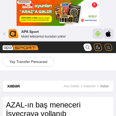
APA Sport
Mobil tətbiqimizi buradan yüklə!
Yay Transfer Pəncərəsi
XƏBƏR
Ana Səhifə
Xəbərlər
Xəbər
AZAL-ın baş meneceri
İsveçrəyə yollanıb