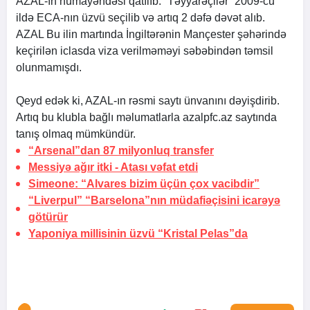
AZAL-ın nümayəndəsi qatılıb. “Təyyarəçilər” 2009-cu
ildə ECA-nın üzvü seçilib və artıq 2 dəfə dəvət alıb.
AZAL Bu ilin martında İngiltərənin Mançester şəhərində
keçirilən iclasda viza verilməməyi səbəbindən təmsil
olunmamışdı.
Qeyd edək ki, AZAL-ın rəsmi saytı ünvanını dəyişdirib.
Artıq bu klubla bağlı məlumatlarla azalpfc.az saytında
tanış olmaq mümkündür.
“Arsenal”dan 87 milyonluq transfer
Messiyə ağır itki -
Atası vəfat etdi
Simeone: “Alvares bizim üçün çox vacibdir”
“Liverpul” “Barselona”nın müdafiəçisini icarəyə
götürür
Yaponiya millisinin üzvü “Kristal Pelas”da