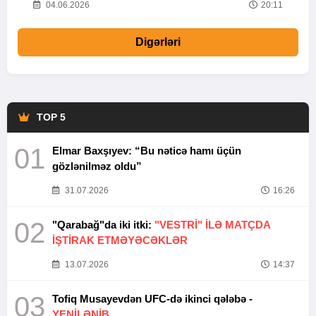
20
04.06.2026
20:11
Digərləri
TOP 5
01
Elmar Baxşıyev: “Bu nəticə hamı üçün
gözlənilməz oldu”
31.07.2026
16:26
02
"Qarabağ"da iki itki:
"VESTRİ" İLƏ MATÇDA
İŞTİRAK ETMƏYƏCƏKLƏR
13.07.2026
14:37
03
Tofiq Musayevdən UFC-də ikinci qələbə -
YENİLƏNİB