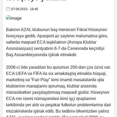
07.09.2010 - 16:40
Bakının AZAL klubunun baş meneceri Fikrət Hüseynov
İsveçrəyə gedib.
Apasport.az
saytının məlumatına görə,
səfərdə məqsəd ECA təşkilatının (Avropa Klublar
Assosiasiyası) sentyabrın 6-7-də Cenevrədə keçirdiyi
Baş Assambleyasında iştirak etməkdir.
2008-ci ildə yaradılan bu qurumun 200-dən çox üzvü var.
ECA UEFA və FİFA ilə sıx əməkdaşlıq etməklə hüquqi,
marketinq və “Fair Play” kimi önəmli məsələlərdə qitə
klublarının maraqlarını qorumaq, klublar arasında
münasibətləri yaxşılaşdırmaq məqsədi güdür. Hüseynov
ECA-nın rəsmi nümayəndəsi kimi işçi qruplarının
tərkibində yer alıb və peşəkar futbolun problemlərinə dair
müzakirələrdə iştirak edib. Bu tədbirə ölkəmizdən yalnız