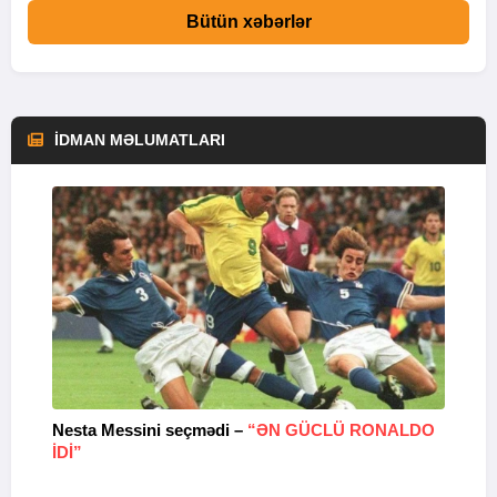
Bütün xəbərlər
İDMAN MƏLUMATLARI
Nesta Messini seçmədi –
“ƏN GÜCLÜ RONALDO
“
IDI”
V