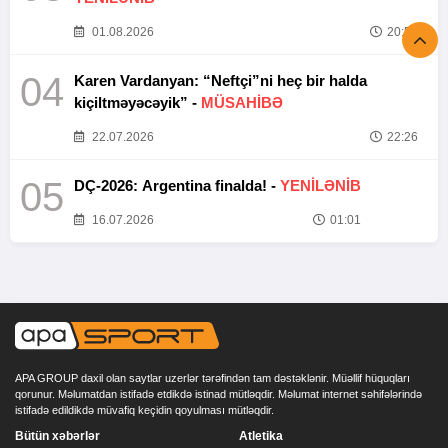
01.08.2026
20:52
04
Karen Vardanyan: “Neftçi”ni heç bir halda
kiçiltməyəcəyik” -
MÜSAHİBƏ
22.07.2026
22:26
05
DÇ-2026: Argentina finalda! -
YENİLƏNİB
16.07.2026
01:01
APA GROUP daxil olan saytlar uzerlər tərəfindən tam dəstəklənir. Müəllif hüquqları
qorunur. Məlumatdan istifadə etdikdə istinad mütləqdir. Məlumat internet səhifələrində
istifadə edildikdə müvafiq keçidin qoyulması mütləqdir.
Bütün xəbərlər
Atletika