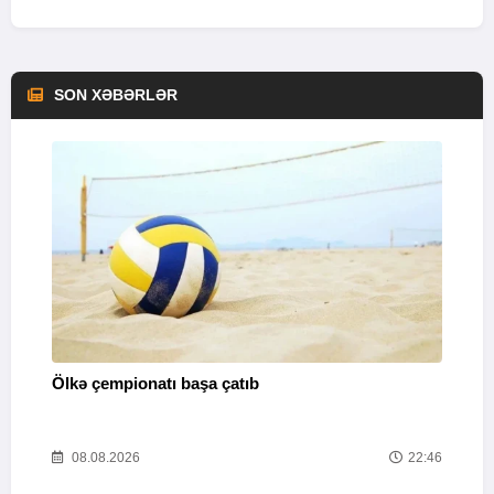
SON XƏBƏRLƏR
Ölkə çempionatı başa çatıb
T
37
08.08.2026
22:46