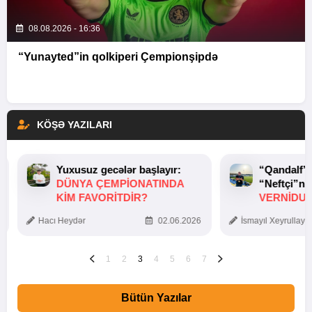
08.08.2026 - 16:36
“Yunayted”in qolkiperi Çempionşipdə
KÖŞƏ YAZILARI
Yuxusuz gecələr başlayır:
“Qandalf”
DÜNYA ÇEMPIONATINDA
“Neftçi”ni
KIM FAVORITDIR?
VERNİDUB
TOXUNUŞ
Hacı Heydər
02.06.2026
İsmayıl Xeyrullaye
1
2
3
4
5
6
7
Bütün Yazılar