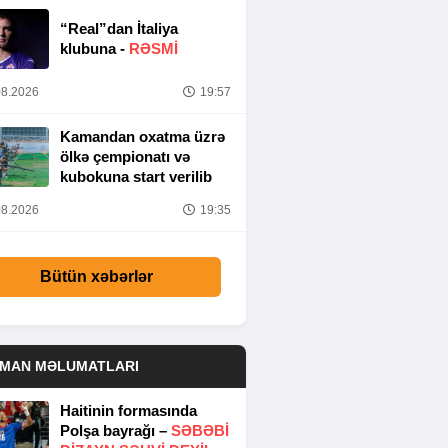
“Real”dan İtaliya
klubuna -
RƏSMİ
8.2026
19:57
Kamandan oxatma üzrə
ölkə çempionatı və
kubokuna start verilib
8.2026
19:35
Bütün xəbərlər
DMAN MƏLUMATLARI
Haitinin formasında
Polşa bayrağı –
SƏBƏBI