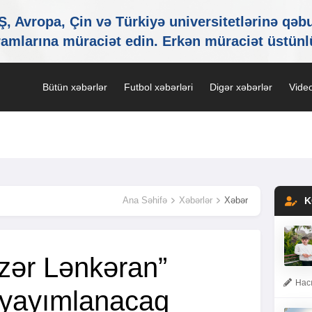
Bütün xəbərlər
Futbol xəbərləri
Digər xəbərlər
Video
Ana Səhifə
Xəbərlər
Xəbər
K
əzər Lənkəran”
Hacı
 yayımlanacaq