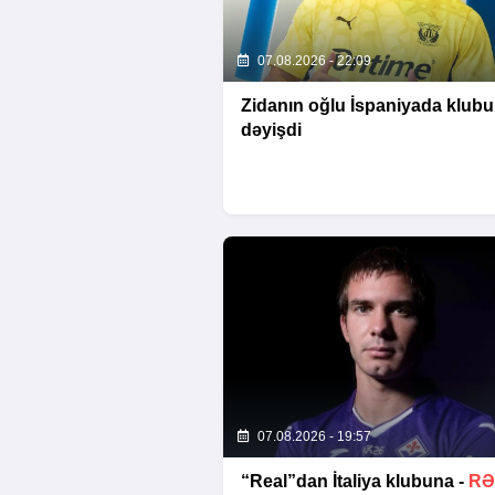
07.08.2026 - 22:09
Zidanın oğlu İspaniyada klub
dəyişdi
07.08.2026 - 19:57
“Real”dan İtaliya klubuna -
RƏ