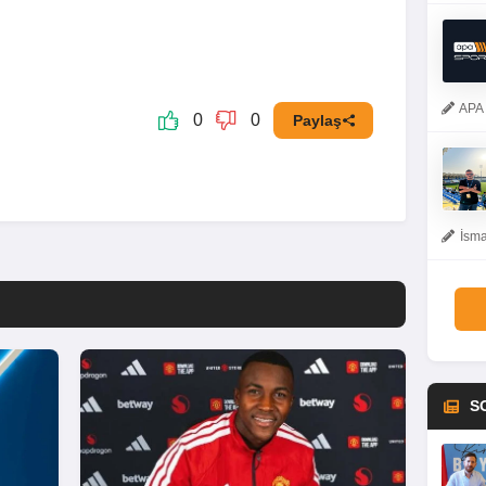
APA 
0
0
Paylaş
İsma
S