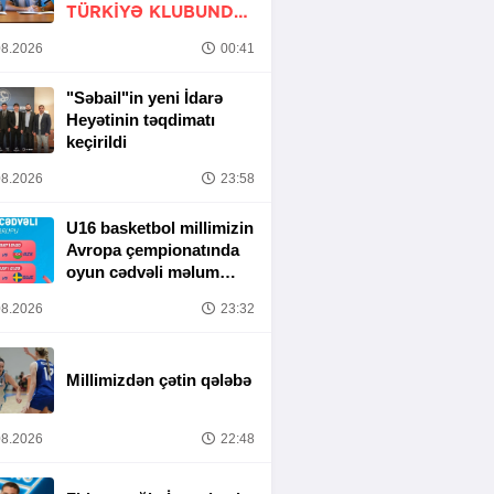
TÜRKIYƏ KLUBUNDA
-
RƏSMİ
8.2026
00:41
"Səbail"in yeni İdarə
Heyətinin təqdimatı
keçirildi
8.2026
23:58
U16 basketbol millimizin
Avropa çempionatında
oyun cədvəli məlum
olub
8.2026
23:32
Millimizdən çətin qələbə
8.2026
22:48