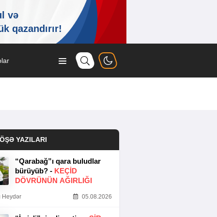
lar
ÖŞƏ YAZILARI
“Qarabağ”ı qara buludlar
bürüyüb? -
KEÇID
DÖVRÜNÜN AĞIRLIĞI
 Heydər
05.08.2026