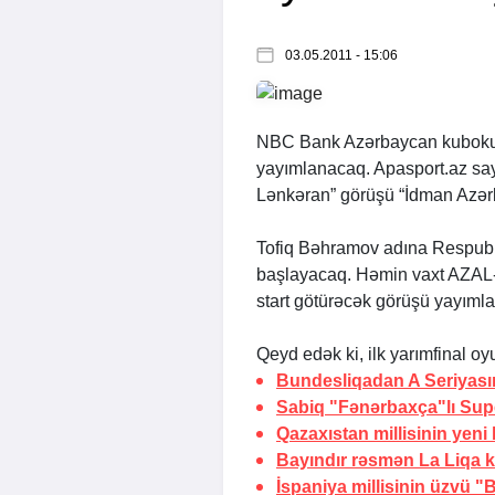
03.05.2011 - 15:06
NBC Bank Azərbaycan kubokunu
yayımlanacaq.
Apasport.az
say
Lənkəran” görüşü “İdman Azərb
Tofiq Bəhramov adına Respubl
başlayacaq. Həmin vaxt AZAL-
start götürəcək görüşü yayım
Qeyd edək ki, ilk yarımfinal oy
Bundesliqadan A Seriyası
Sabiq "Fənərbaxça"lı Sup
Qazaxıstan millisinin yeni
Bayındır rəsmən La Liqa 
İspaniya millisinin üzvü 