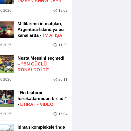
DIZAYN SƏHVI DEYIL
6.2026
12:08
Millilərimizin matçları,
Argentina-İslandiya bu
kanallarda -
TV AFİŞA
6.2026
11:20
Nesta Messini seçmədi
–
“ƏN GÜCLÜ
RONALDO IDI”
6.2026
20:11
“Ən biabırçı
hərəkətlərimdən biri idi”
-
ETIRAF -
VİDEO
5.2026
16:04
İdman komplekslərində