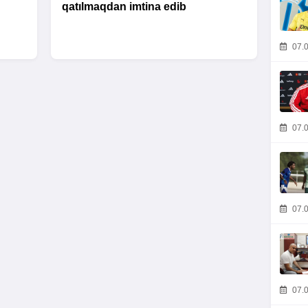
qatılmaqdan imtina edib
07.0
07.0
07.0
07.0