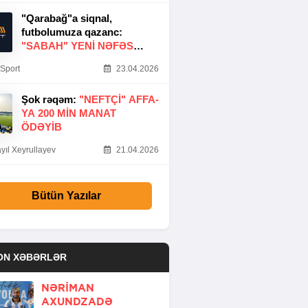
"Qarabağ"a siqnal,
futbolumuza qazanc:
"SABAH" YENI NƏFƏS
GƏTIRDI
Sport
23.04.2026
Şok rəqəm:
"NEFTÇI" AFFA-
YA 200 MIN MANAT
ÖDƏYIB
yıl Xeyrullayev
21.04.2026
Bütün Yazılar
ON XƏBƏRLƏR
NƏRIMAN
AXUNDZADƏ