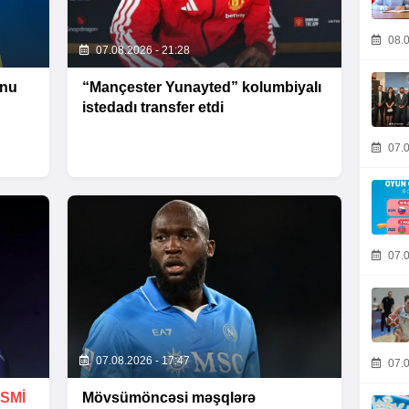
08.0
07.08.2026 - 21:28
unu
“Mançester Yunayted” kolumbiyalı
istedadı transfer etdi
07.0
07.0
07.08.2026 - 17:47
07.0
SMİ
Mövsümöncəsi məşqlərə