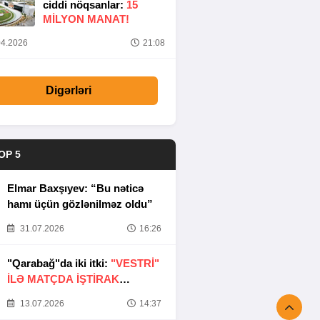
ciddi nöqsanlar:
15
MILYON MANAT!
4.2026
21:08
Digərləri
OP 5
Elmar Baxşıyev: “Bu nəticə
hamı üçün gözlənilməz oldu”
31.07.2026
16:26
"Qarabağ"da iki itki:
"VESTRİ"
İLƏ MATÇDA İŞTİRAK
ETMƏYƏCƏKLƏR
13.07.2026
14:37