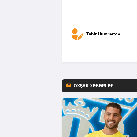
Tahir Hummetov
OXŞAR XƏBƏRLƏR