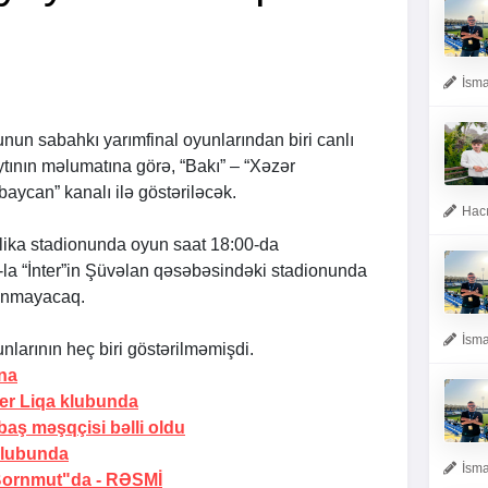
İsma
n sabahkı yarımfinal oyunlarından biri canlı
tının məlumatına görə, “Bakı” – “Xəzər
aycan” kanalı ilə göstəriləcək.
Hacı
ika stadionunda oyun saat 18:00-da
la “İnter”in Şüvəlan qəsəbəsindəki stadionunda
lanmayacaq.
İsma
unlarının heç biri göstərilməmişdi.
na
er Liqa klubunda
 baş məşqçisi bəlli oldu
klubunda
İsma
"Bornmut"da -
RƏSMİ