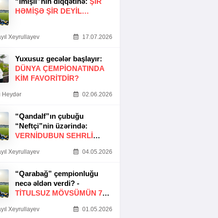
“İmişli”nin diqqətinə:
ŞIR
HƏMIŞƏ ŞIR DEYIL…
yıl Xeyrullayev
17.07.2026
Yuxusuz gecələr başlayır:
DÜNYA ÇEMPIONATINDA
KIM FAVORITDIR?
 Heydər
02.06.2026
“Qandalf”ın çubuğu
“Neftçi”nin üzərində:
VERNİDUBUN SEHRLİ
TOXUNUŞU
yıl Xeyrullayev
04.05.2026
“Qarabağ” çempionluğu
necə əldən verdi? -
TITULSUZ MÖVSÜMÜN 7
SƏBƏBI
yıl Xeyrullayev
01.05.2026