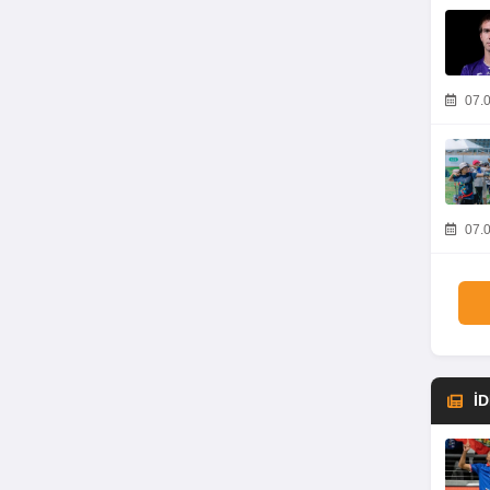
07.0
07.0
İ