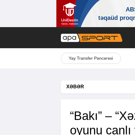
Yay Transfer Pəncərəsi
XƏBƏR
“Bakı” – “X
oyunu canlı