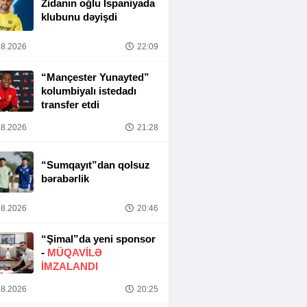
Zidanın oğlu İspaniyada
klubunu dəyişdi
8.2026
22:09
“Mançester Yunayted”
kolumbiyalı istedadı
transfer etdi
8.2026
21:28
“Sumqayıt”dan qolsuz
bərabərlik
8.2026
20:46
“Şimal”da yeni sponsor
-
MÜQAVİLƏ
İMZALANDI
8.2026
20:25