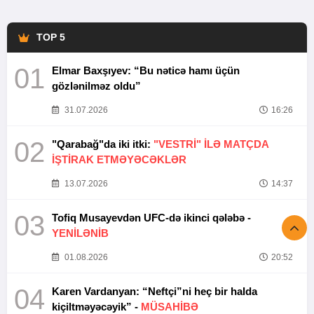
TOP 5
01
Elmar Baxşıyev: “Bu nəticə hamı üçün
gözlənilməz oldu”
31.07.2026
16:26
02
"Qarabağ"da iki itki:
"VESTRİ" İLƏ MATÇDA
İŞTİRAK ETMƏYƏCƏKLƏR
13.07.2026
14:37
03
Tofiq Musayevdən UFC-də ikinci qələbə -
YENİLƏNİB
01.08.2026
20:52
04
Karen Vardanyan: “Neftçi”ni heç bir halda
kiçiltməyəcəyik” -
MÜSAHİBƏ