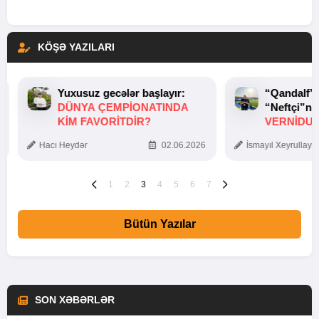
KÖŞƏ YAZILARI
Yuxusuz gecələr başlayır:
“Qandalf”
DÜNYA ÇEMPIONATINDA
“Neftçi”ni
KIM FAVORITDIR?
VERNİDUB
TOXUNUŞ
Hacı Heydər
02.06.2026
İsmayıl Xeyrullaye
1
2
3
4
5
6
7
Bütün Yazılar
SON XƏBƏRLƏR