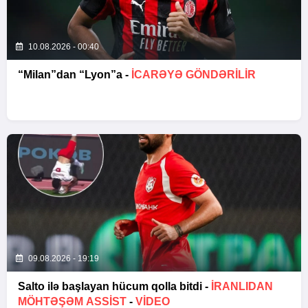
10.08.2026 - 00:40
“Milan”dan “Lyon”a -
İCARƏYƏ GÖNDƏRİLİR
09.08.2026 - 19:19
Salto ilə başlayan hücum qolla bitdi -
İRANLIDAN
MÖHTƏŞƏM ASSIST
-
VİDEO