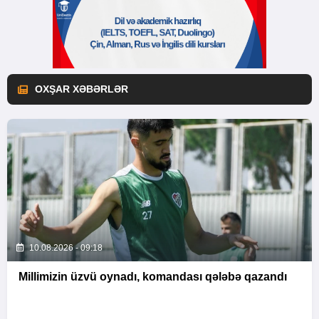
OXŞAR XƏBƏRLƏR
10.08.2026 - 09:18
Millimizin üzvü oynadı, komandası qələbə qazandı