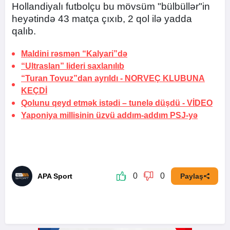
Hollandiyalı futbolçu bu mövsüm "bülbüllər"in
heyətində 43 matça çıxıb, 2 qol ilə yadda
qalıb.
Maldini rəsmən “Kalyari”də
“Ultraslan” lideri saxlanılıb
“Turan Tovuz”dan ayrıldı -
NORVEÇ KLUBUNA
KEÇDİ
Qolunu qeyd etmək istədi –
tunelə düşdü
-
VİDEO
Yaponiya millisinin üzvü addım-addım PSJ-yə
0
0
APA Sport
Paylaş