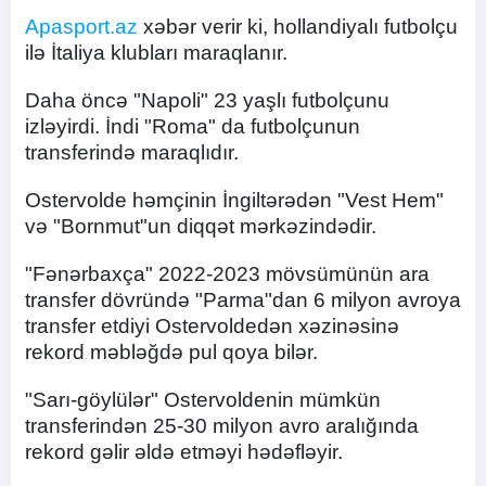
Apasport.az
xəbər verir ki, hollandiyalı futbolçu
ilə İtaliya klubları maraqlanır.
Daha öncə "Napoli" 23 yaşlı futbolçunu
izləyirdi. İndi "Roma" da futbolçunun
transferində maraqlıdır.
Ostervolde həmçinin İngiltərədən "Vest Hem"
və "Bornmut"un diqqət mərkəzindədir.
"Fənərbaxça" 2022-2023 mövsümünün ara
transfer dövründə "Parma"dan 6 milyon avroya
transfer etdiyi Ostervoldedən xəzinəsinə
rekord məbləğdə pul qoya bilər.
"Sarı-göylülər" Ostervoldenin mümkün
transferindən 25-30 milyon avro aralığında
rekord gəlir əldə etməyi hədəfləyir.