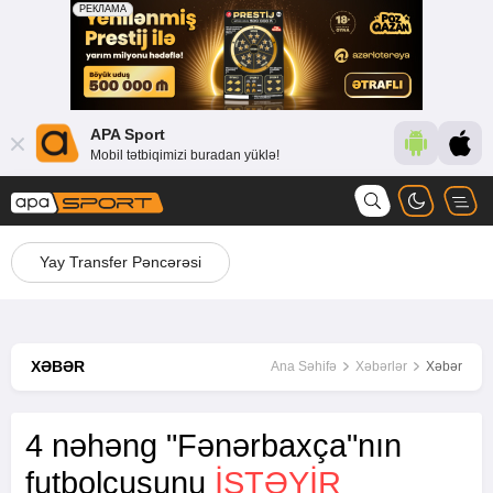
APA Sport
Mobil tətbiqimizi buradan yüklə!
Yay Transfer Pəncərəsi
XƏBƏR
Ana Səhifə
Xəbərlər
Xəbər
4 nəhəng "Fənərbaxça"nın
futbolçusunu
ISTƏYIR