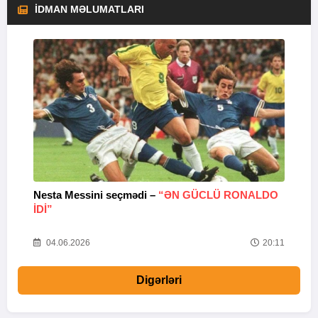
İDMAN MƏLUMATLARI
Nesta Messini seçmədi –
“ƏN GÜCLÜ RONALDO
“
IDI”
V
20
04.06.2026
20:11
Digərləri