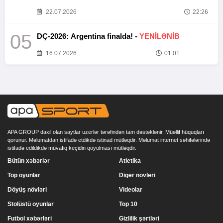
22.07.2026
22:26
05
DÇ-2026: Argentina finalda! -
YENİLƏNİB
16.07.2026
01:01
APA GROUP daxil olan saytlar uzerlər tərəfindən tam dəstəklənir. Müəllif hüquqları
qorunur. Məlumatdan istifadə etdikdə istinad mütləqdir. Məlumat internet səhifələrində
istifadə edildikdə müvafiq keçidin qoyulması mütləqdir.
Bütün xəbərlər
Atletika
Top oyunlar
Digər növləri
Döyüş növləri
Videolar
Stolüstü oyunlar
Top 10
Futbol xəbərləri
Gizlilik şərtləri