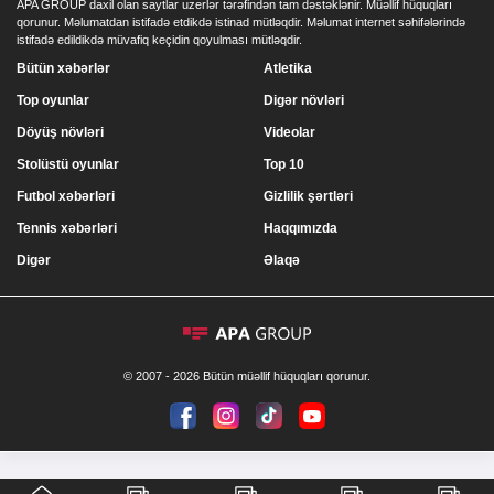
APA GROUP daxil olan saytlar uzerlər tərəfindən tam dəstəklənir. Müəllif hüquqları
qorunur. Məlumatdan istifadə etdikdə istinad mütləqdir. Məlumat internet səhifələrində
istifadə edildikdə müvafiq keçidin qoyulması mütləqdir.
Bütün xəbərlər
Atletika
Top oyunlar
Digər növləri
Döyüş növləri
Videolar
Stolüstü oyunlar
Top 10
Futbol xəbərləri
Gizlilik şərtləri
Tennis xəbərləri
Haqqımızda
Digər
Əlaqə
© 2007 - 2026 Bütün müəllif hüquqları qorunur.