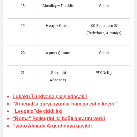
18
Abdullayev Firaddin
Sabah
19
Hacıyev Ceyhun
SC Paderborn 07
(Paderborn, Almaniya)
20
Aşurov Şahmar
Sabah
21
Salyanski
PFK Neftçi
Ağadadaş
Lukaku Türkiyədə çıxış edəcək?
“Arsenal”a qarşı oyunlar həmişə çətin keçib”
“Leypsiq”də ciddi itki
“Roma” Pelleqrini ilə bağlı qərarını verdi
Tyaqo Almada Argentinaya qayıtdı