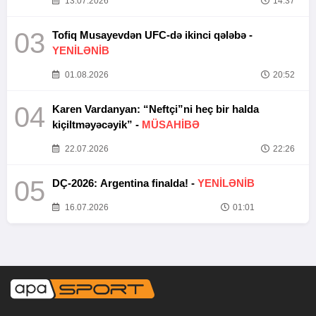
13.07.2026
14:37
03
Tofiq Musayevdən UFC-də ikinci qələbə -
YENİLƏNİB
01.08.2026
20:52
04
Karen Vardanyan: “Neftçi”ni heç bir halda
kiçiltməyəcəyik” -
MÜSAHİBƏ
22.07.2026
22:26
05
DÇ-2026: Argentina finalda! -
YENİLƏNİB
16.07.2026
01:01