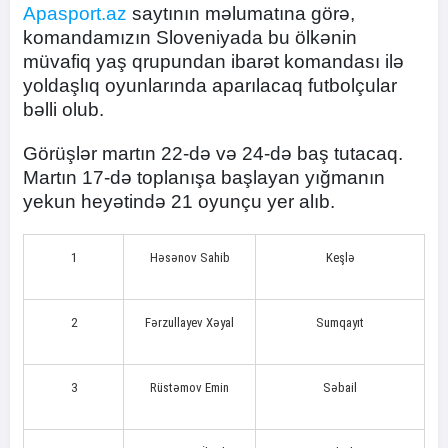
Apasport.az
saytının məlumatına görə,
komandamızın Sloveniyada bu ölkənin
müvafiq yaş qrupundan ibarət komandası ilə
yoldaşlıq oyunlarında aparılacaq futbolçular
bəlli olub.
Görüşlər martın 22-də və 24-də baş tutacaq.
Martın 17-də toplanışa başlayan yığmanın
yekun heyətində 21 oyunçu yer alıb.
1
Həsənov Sahib
Keşlə
2
Fərzullayev Xəyal
Sumqayıt
3
Rüstəmov Emin
Səbail