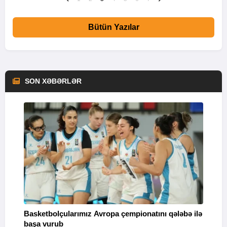
Bütün Yazılar
SON XƏBƏRLƏR
Basketbolçularımız Avropa çempionatını qələbə ilə
Q
başa vurub
V