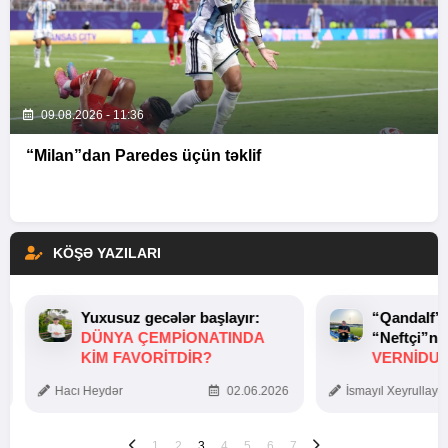
09.08.2026 - 11:36
“Milan”dan Paredes üçün təklif
KÖŞƏ YAZILARI
Yuxusuz gecələr başlayır:
“Qandalf”
DÜNYA ÇEMPIONATINDA
“Neftçi”ni
KIM FAVORITDIR?
VERNİDUB
TOXUNUŞ
Hacı Heydər
02.06.2026
İsmayıl Xeyrullaye
1
2
3
4
5
6
7