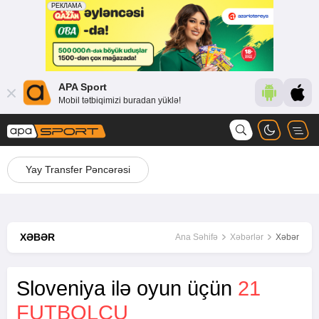
APA Sport
Mobil tətbiqimizi buradan yüklə!
Yay Transfer Pəncərəsi
XƏBƏR
Ana Səhifə
Xəbərlər
Xəbər
Sloveniya ilə oyun üçün
21
FUTBOLÇU