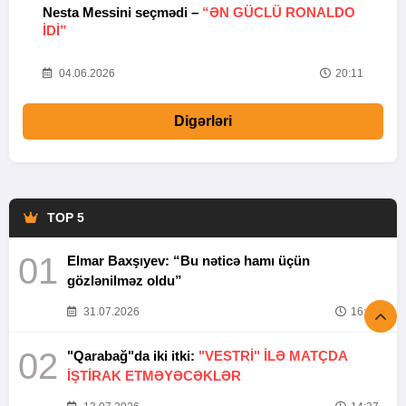
Nesta Messini seçmədi –
“ƏN GÜCLÜ RONALDO
“
IDI”
V
20
04.06.2026
20:11
Digərləri
TOP 5
01
Elmar Baxşıyev: “Bu nəticə hamı üçün
gözlənilməz oldu”
31.07.2026
16:26
02
"Qarabağ"da iki itki:
"VESTRİ" İLƏ MATÇDA
İŞTİRAK ETMƏYƏCƏKLƏR