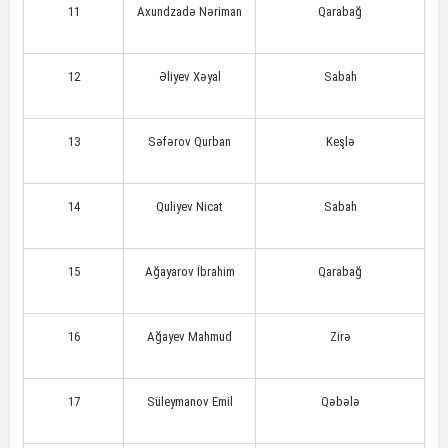
11
Axundzadə Nəriman
Qarabağ
12
Əliyev Xəyal
Sabah
13
Səfərov Qurban
Keşlə
14
Quliyev Nicat
Sabah
15
Ağayarov İbrahim
Qarabağ
16
Ağayev Mahmud
Zirə
17
Süleymanov Emil
Qəbələ