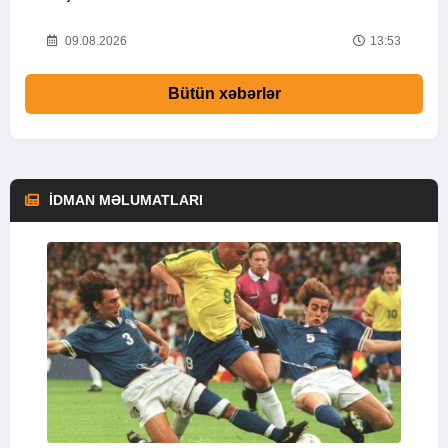
16
09.08.2026
13:53
Bütün xəbərlər
İDMAN MƏLUMATLARI