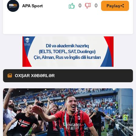
0
0
APA Sport
Paylaş
OXŞAR XƏBƏRLƏR