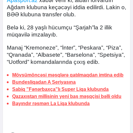
Apasport.az
xəbər verir ki, alban forvardın
Ağdam klubuna keçəcəyi iddia edilirdi. Lakin o,
BƏƏ klubuna transfer olub.
Belə ki, 28 yaşlı hücumçu “Şarjah”la 2 illik
müqavilə imzalayıb.
Manaj “Kremoneze”, “İnter”, “Peskara”, “Piza”,
“Qranada”, “Albasete”, “Barselona”, “Spetsiya”,
“Uotford” komandalarında çıxış edib.
Mövsümöncəsi məşqlərə qatılmaqdan imtina edib
Bundesliqadan A Seriyasına
Sabiq "Fənərbaxça"lı Super Liqa klubunda
Qazaxıstan millisinin yeni baş məşqçisi bəlli oldu
Bayındır rəsmən La Liqa klubunda