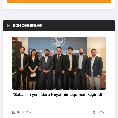
SON XƏBƏRLƏR
"Səbail"in yeni İdarə Heyətinin təqdimatı keçirildi
U
o
41
07.08.2026
23:58