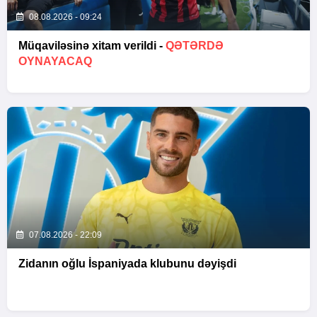
08.08.2026 - 09:24
Müqaviləsinə xitam verildi -
QƏTƏRDƏ
OYNAYACAQ
07.08.2026 - 22:09
Zidanın oğlu İspaniyada klubunu dəyişdi