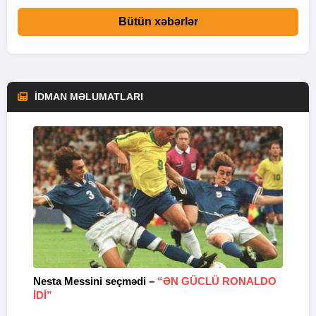
Bütün xəbərlər
İDMAN MƏLUMATLARI
Nesta Messini seçmədi –
“ƏN GÜCLÜ RONALDO
“
IDI”
V