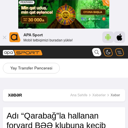
APA Sport
Mobil tətbiqimizi buradan yüklə!
Yay Transfer Pəncərəsi
XƏBƏR
Ana Səhifə
Xəbərlər
Xəbər
Adı “Qarabağ”la hallanan
forvard BƏƏ klubuna keçib