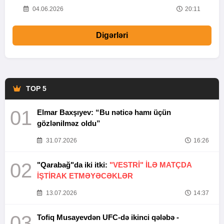
20
04.06.2026
20:11
Digərləri
TOP 5
01
Elmar Baxşıyev: “Bu nəticə hamı üçün
gözlənilməz oldu”
31.07.2026
16:26
02
"Qarabağ"da iki itki:
"VESTRİ" İLƏ MATÇDA
İŞTİRAK ETMƏYƏCƏKLƏR
13.07.2026
14:37
03
Tofiq Musayevdən UFC-də ikinci qələbə -