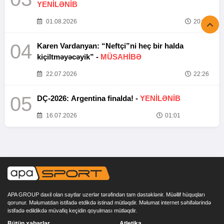
YENİLƏNİB
01.08.2026
20:52
04
Karen Vardanyan: “Neftçi”ni heç bir halda
kiçiltməyəcəyik” -
MÜSAHİBƏ
22.07.2026
22:26
05
DÇ-2026: Argentina finalda! -
YENİLƏNİB
16.07.2026
01:01
APA GROUP daxil olan saytlar uzerlər tərəfindən tam dəstəklənir. Müəllif hüquqları
qorunur. Məlumatdan istifadə etdikdə istinad mütləqdir. Məlumat internet səhifələrində
istifadə edildikdə müvafiq keçidin qoyulması mütləqdir.
Bütün xəbərlər
Atletika