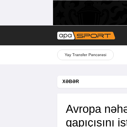
Yay Transfer Pəncərəsi
XƏBƏR
Avropa nəhə
qapıçısını is