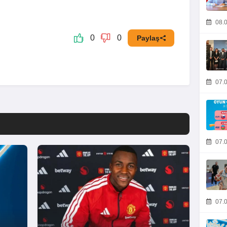
08.0
0
0
Paylaş
07.0
07.0
07.0