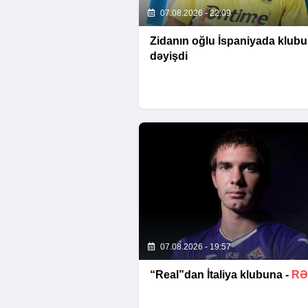
07.08.2026 - 22:09
Zidanın oğlu İspaniyada klub
dəyişdi
07.08.2026 - 19:57
“Real”dan İtaliya klubuna -
RƏ