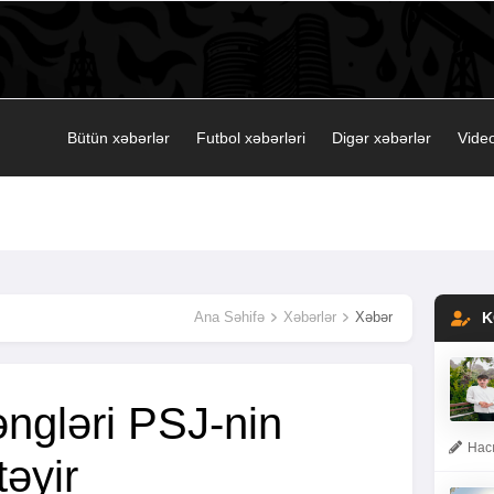
Bütün xəbərlər
Futbol xəbərləri
Digər xəbərlər
Video
Ana Səhifə
Xəbərlər
Xəbər
K
ngləri PSJ-nin
Hacı
təyir