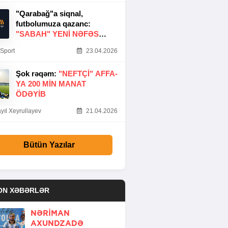
"Qarabağ"a siqnal,
futbolumuza qazanc:
"SABAH" YENI NƏFƏS
GƏTIRDI
Sport
23.04.2026
Şok rəqəm:
"NEFTÇI" AFFA-
YA 200 MIN MANAT
ÖDƏYIB
yıl Xeyrullayev
21.04.2026
Bütün Yazılar
ON XƏBƏRLƏR
NƏRIMAN
AXUNDZADƏ