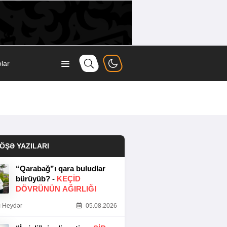
lar
ÖŞƏ YAZILARI
“Qarabağ”ı qara buludlar
bürüyüb? -
KEÇID
DÖVRÜNÜN AĞIRLIĞI
 Heydər
05.08.2026