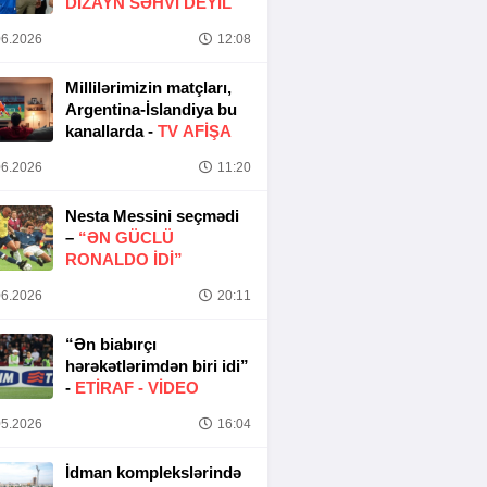
DIZAYN SƏHVI DEYIL
6.2026
12:08
Millilərimizin matçları,
Argentina-İslandiya bu
kanallarda -
TV AFİŞA
6.2026
11:20
Nesta Messini seçmədi
–
“ƏN GÜCLÜ
RONALDO IDI”
6.2026
20:11
“Ən biabırçı
hərəkətlərimdən biri idi”
-
ETIRAF -
VİDEO
5.2026
16:04
İdman komplekslərində