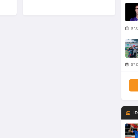
07.0
07.0
İ