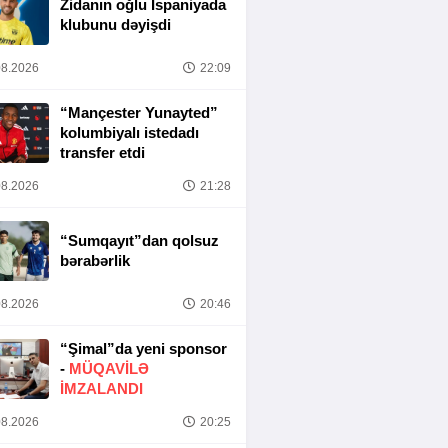
Zidanın oğlu İspaniyada
klubunu dəyişdi
8.2026
22:09
“Mançester Yunayted”
kolumbiyalı istedadı
transfer etdi
8.2026
21:28
“Sumqayıt”dan qolsuz
bərabərlik
8.2026
20:46
“Şimal”da yeni sponsor
-
MÜQAVİLƏ
İMZALANDI
8.2026
20:25