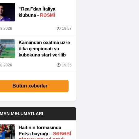
“Real”dan İtaliya
klubuna -
RƏSMİ
8.2026
19:57
Kamandan oxatma üzrə
ölkə çempionatı və
kubokuna start verilib
8.2026
19:35
Bütün xəbərlər
DMAN MƏLUMATLARI
Haitinin formasında
Polşa bayrağı –
SƏBƏBI