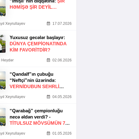
“İmişli”nin diqqətinə:
ŞIR
HƏMIŞƏ ŞIR DEYIL…
yıl Xeyrullayev
17.07.2026
Yuxusuz gecələr başlayır:
DÜNYA ÇEMPIONATINDA
KIM FAVORITDIR?
 Heydər
02.06.2026
“Qandalf”ın çubuğu
“Neftçi”nin üzərində:
VERNİDUBUN SEHRLİ
TOXUNUŞU
yıl Xeyrullayev
04.05.2026
“Qarabağ” çempionluğu
necə əldən verdi? -
TITULSUZ MÖVSÜMÜN 7
SƏBƏBI
yıl Xeyrullayev
01.05.2026