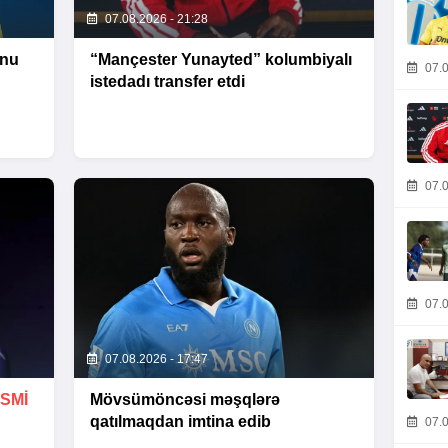
07.08.2026 - 21:28
unu
“Mançester Yunayted” kolumbiyalı
07.0
istedadı transfer etdi
07.0
07.0
07.08.2026 - 17:47
SMİ
Mövsümöncəsi məşqlərə
qatılmaqdan imtina edib
07.0