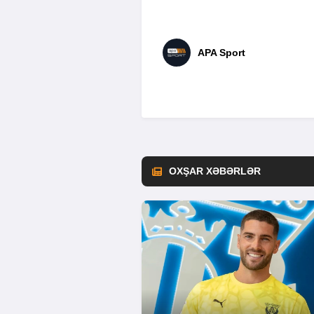
APA Sport
OXŞAR XƏBƏRLƏR