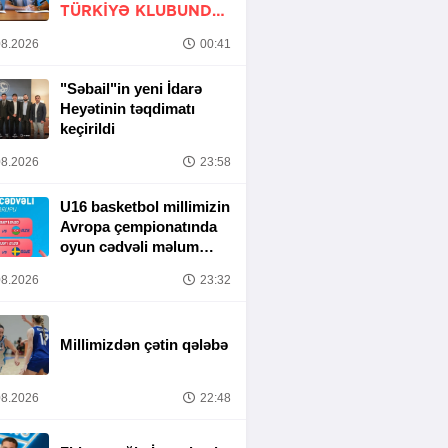
TÜRKIYƏ KLUBUNDA
-
RƏSMİ
8.2026
00:41
"Səbail"in yeni İdarə
Heyətinin təqdimatı
keçirildi
8.2026
23:58
U16 basketbol millimizin
Avropa çempionatında
oyun cədvəli məlum
olub
8.2026
23:32
Millimizdən çətin qələbə
8.2026
22:48