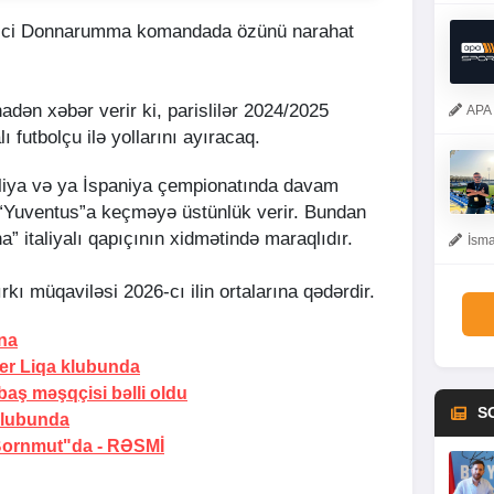
uici Donnarumma komandada özünü narahat
nadən xəbər verir ki, parislilər 2024/2025
APA 
futbolçu ilə yollarını ayıracaq.
liya və ya İspaniya çempionatında davam
, “Yuventus”a keçməyə üstünlük verir. Bundan
a” italiyalı qapıçının xidmətində maraqlıdır.
İsma
ı müqaviləsi 2026-cı ilin ortalarına qədərdir.
na
er Liqa klubunda
 baş məşqçisi bəlli oldu
S
klubunda
"Bornmut"da -
RƏSMİ