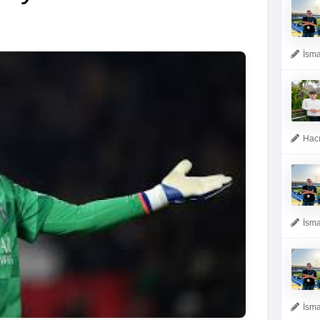
İsma
Hacı
İsma
İsma