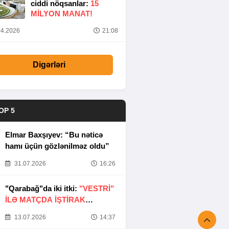
ciddi nöqsanlar:
15
MILYON MANAT!
4.2026
21:08
Digərləri
OP 5
Elmar Baxşıyev: “Bu nəticə
hamı üçün gözlənilməz oldu”
31.07.2026
16:26
"Qarabağ"da iki itki:
"VESTRİ"
İLƏ MATÇDA İŞTİRAK
ETMƏYƏCƏKLƏR
13.07.2026
14:37