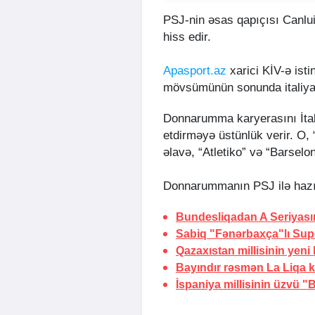
PSJ-nin əsas qapıçısı Canl
hiss edir.
Apasport.az
xarici KİV-ə isti
mövsümünün sonunda italiyalı 
Donnarumma karyerasını İta
etdirməyə üstünlük verir. O
əlavə, “Atletiko” və “Barselon
Donnarummanın PSJ ilə hazırk
Bundesliqadan A Seriyası
Sabiq "Fənərbaxça"lı Sup
Qazaxıstan millisinin yeni
Bayındır rəsmən La Liqa 
İspaniya millisinin üzvü 