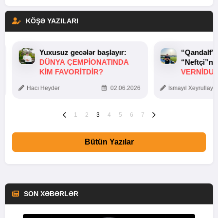
KÖŞƏ YAZILARI
Yuxusuz gecələr başlayır:
“Qandalf”
DÜNYA ÇEMPIONATINDA
“Neftçi”ni
KIM FAVORITDIR?
VERNİDUB
TOXUNUŞ
Hacı Heydər
02.06.2026
İsmayıl Xeyrullaye
1
2
3
4
5
6
7
Bütün Yazılar
SON XƏBƏRLƏR