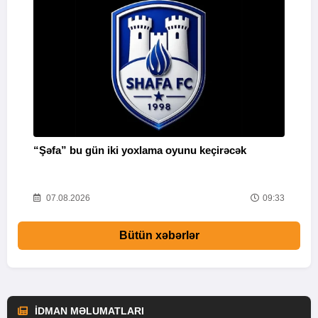
“Şəfa” bu gün iki yoxlama oyunu keçirəcək
F
51
07.08.2026
09:33
Bütün xəbərlər
İDMAN MƏLUMATLARI