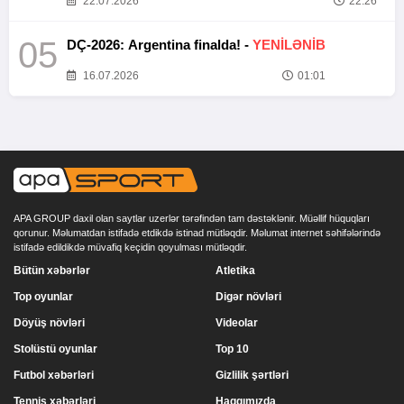
22.07.2026
22:26
05
DÇ-2026: Argentina finalda! -
YENİLƏNİB
16.07.2026
01:01
APA GROUP daxil olan saytlar uzerlər tərəfindən tam dəstəklənir. Müəllif hüquqları
qorunur. Məlumatdan istifadə etdikdə istinad mütləqdir. Məlumat internet səhifələrində
istifadə edildikdə müvafiq keçidin qoyulması mütləqdir.
Bütün xəbərlər
Atletika
Top oyunlar
Digər növləri
Döyüş növləri
Videolar
Stolüstü oyunlar
Top 10
Futbol xəbərləri
Gizlilik şərtləri
Tennis xəbərləri
Haqqımızda