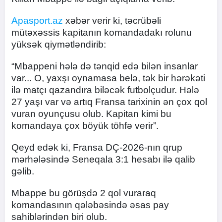
Apasport.az
xəbər verir ki, təcrübəli
mütəxəssis kapitanın komandadakı rolunu
yüksək qiymətləndirib:
“Mbappeni hələ də tənqid edə bilən insanlar
var... O, yaxşı oynamasa belə, tək bir hərəkəti
ilə matçı qazandıra biləcək futbolçudur. Hələ
27 yaşı var və artıq Fransa tarixinin ən çox qol
vuran oyunçusu olub. Kapitan kimi bu
komandaya çox böyük töhfə verir”.
Qeyd edək ki, Fransa DÇ-2026-nın qrup
mərhələsində Seneqala 3:1 hesabı ilə qalib
gəlib.
Mbappe bu görüşdə 2 qol vuraraq
komandasının qələbəsində əsas pay
sahiblərindən biri olub.