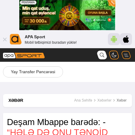
APA Sport
Mobil tətbiqimizi buradan yüklə!
Yay Transfer Pəncərəsi
XƏBƏR
Ana Səhifə
Xəbərlər
Xəbər
Deşam Mbappe barədə: -
“HƏLƏ DƏ ONU TƏNQID