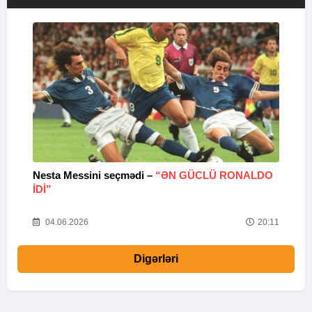
Nesta Messini seçmədi –
“ƏN GÜCLÜ RONALDO
“
IDI”
V
20
04.06.2026
20:11
Digərləri