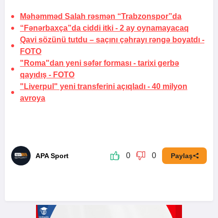
Məhəmməd Salah rəsmən “Trabzonspor”da
“Fənərbaxça”da ciddi itki -
2 ay oynamayacaq
Qavi sözünü tutdu –
saçını çəhrayı rəngə boyatdı
-
FOTO
"Roma"dan yeni səfər forması -
tarixi gerbə
qayıdış
-
FOTO
"Liverpul" yeni transferini açıqladı -
40 milyon
avroya
0
0
APA Sport
Paylaş