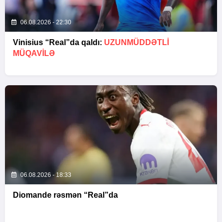
06.08.2026 - 22:30
Vinisius “Real”da qaldı:
UZUNMÜDDƏTLİ
MÜQAVİLƏ
06.08.2026 - 18:33
Diomande rəsmən “Real”da