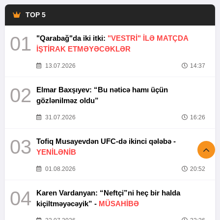
TOP 5
01
"Qarabağ"da iki itki:
"VESTRİ" İLƏ MATÇDA
İŞTİRAK ETMƏYƏCƏKLƏR
13.07.2026
14:37
02
Elmar Baxşıyev: “Bu nəticə hamı üçün
gözlənilməz oldu”
31.07.2026
16:26
03
Tofiq Musayevdən UFC-də ikinci qələbə -
YENİLƏNİB
01.08.2026
20:52
04
Karen Vardanyan: “Neftçi”ni heç bir halda
kiçiltməyəcəyik” -
MÜSAHİBƏ