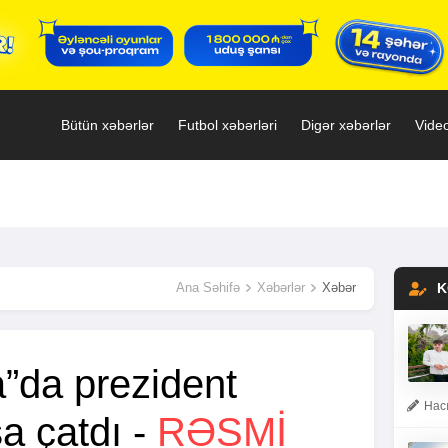
Bütün xəbərlər
Futbol xəbərləri
Digər xəbərlər
Video
Ana Səhifə
Xəbərlər
Xəbər
K
”da prezident
Hacı
şa çatdı -
RƏSMİ