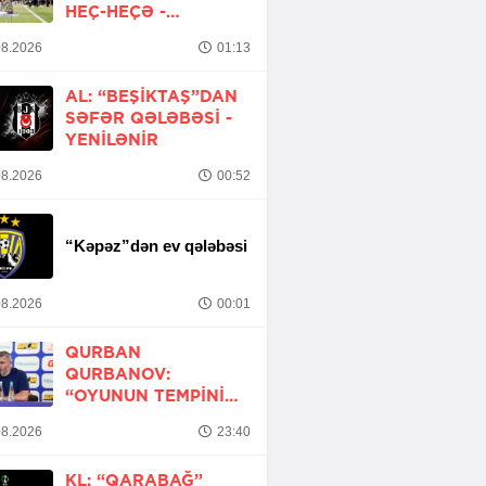
HEÇ-HEÇƏ -
YENİLƏNİB
8.2026
01:13
AL: “BEŞIKTAŞ”DAN
SƏFƏR QƏLƏBƏSI -
YENİLƏNİR
8.2026
00:52
“Kəpəz”dən ev qələbəsi
8.2026
00:01
QURBAN
QURBANOV:
“OYUNUN TEMPINI
ARTIRMALI IDIK”
8.2026
23:40
KL: “QARABAĞ”