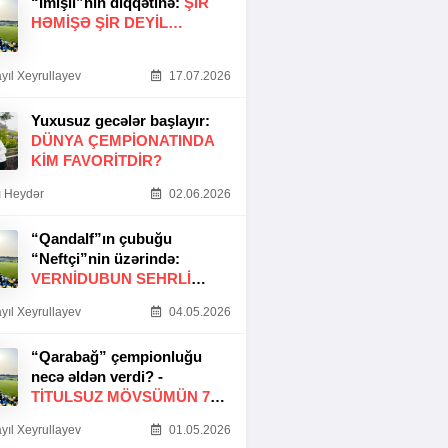
“İmişli”nin diqqətinə:
ŞIR
HƏMIŞƏ ŞIR DEYIL…
yıl Xeyrullayev
17.07.2026
Yuxusuz gecələr başlayır:
DÜNYA ÇEMPIONATINDA
KIM FAVORITDIR?
 Heydər
02.06.2026
“Qandalf”ın çubuğu
“Neftçi”nin üzərində:
VERNİDUBUN SEHRLİ
TOXUNUŞU
yıl Xeyrullayev
04.05.2026
“Qarabağ” çempionluğu
necə əldən verdi? -
TITULSUZ MÖVSÜMÜN 7
SƏBƏBI
yıl Xeyrullayev
01.05.2026