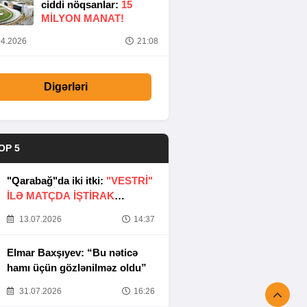
ciddi nöqsanlar:
15
MILYON MANAT!
4.2026
21:08
Digərləri
OP 5
"Qarabağ"da iki itki:
"VESTRİ"
İLƏ MATÇDA İŞTİRAK
ETMƏYƏCƏKLƏR
13.07.2026
14:37
Elmar Baxşıyev: “Bu nəticə
hamı üçün gözlənilməz oldu”
31.07.2026
16:26