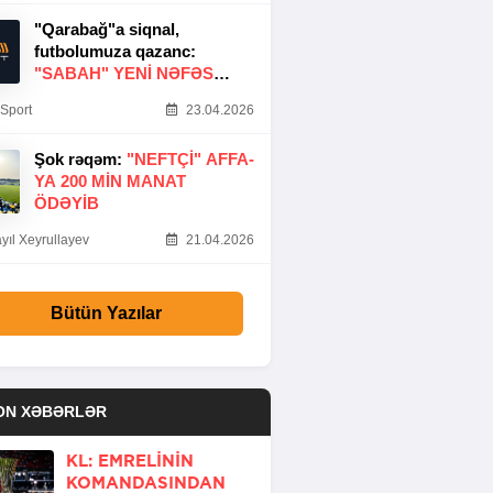
"Qarabağ"a siqnal,
futbolumuza qazanc:
"SABAH" YENI NƏFƏS
GƏTIRDI
Sport
23.04.2026
Şok rəqəm:
"NEFTÇI" AFFA-
YA 200 MIN MANAT
ÖDƏYIB
yıl Xeyrullayev
21.04.2026
Bütün Yazılar
ON XƏBƏRLƏR
KL: EMRELININ
KOMANDASINDAN