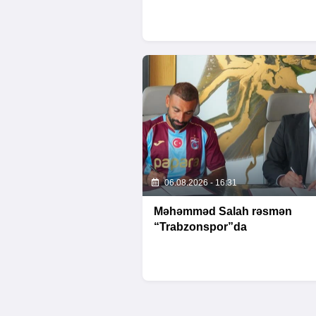
06.08.2026 - 16:31
Məhəmməd Salah rəsmən
“Trabzonspor”da