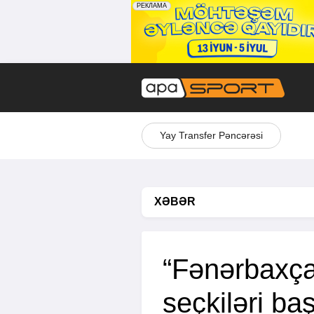
Yay Transfer Pəncərəsi
XƏBƏR
“Fənərbaxça
seçkiləri ba