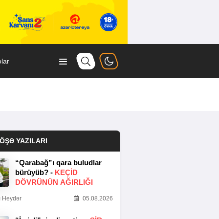
lar
ÖŞƏ YAZILARI
“Qarabağ”ı qara buludlar
bürüyüb? -
KEÇID
DÖVRÜNÜN AĞIRLIĞI
 Heydər
05.08.2026