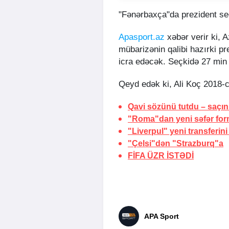
"Fənərbaxça"da prezident seçk
Apasport.az
xəbər verir ki, 
mübarizənin qalibi hazırki pre
icra edəcək. Seçkidə 27 min ins
Qeyd edək ki, Ali Koç 2018-ci
Qavi sözünü tutdu –
saçın
"Roma"dan yeni səfər for
"Liverpul" yeni transferini
"Çelsi"dən "Strazburq"a
FİFA
ÜZR İSTƏDİ
APA Sport