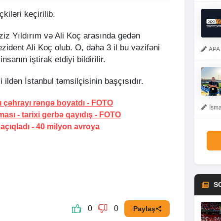
iləri keçirilib.
Aziz Yıldırım və Ali Koç arasında gedən
zident Ali Koç olub. O, daha 3 il bu vəzifəni
APA 
anın iştirak etdiyi bildirilir.
 ildən İstanbul təmsilçisinin başçısıdır.
ı çəhrayı rəngə boyatdı
-
FOTO
İsma
ması -
tarixi gerbə qayıdış
-
FOTO
 açıqladı -
40 milyon avroya
S
0
0
Paylaş