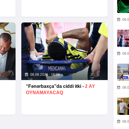
06.0
06.0
06.08.2026 - 16:08
“Fənərbaxça”da ciddi itki -
2 AY
06.0
OYNAMAYACAQ
06.0