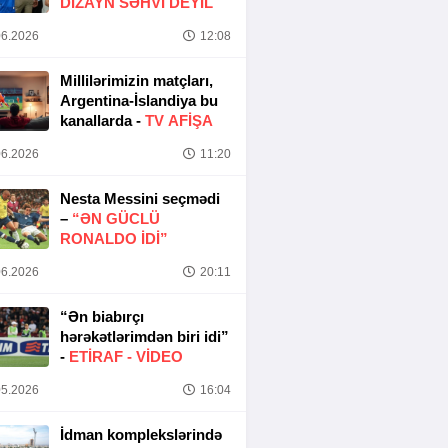
DIZAYN SƏHVI DEYIL
6.2026
12:08
Millilərimizin matçları,
Argentina-İslandiya bu
kanallarda -
TV AFİŞA
6.2026
11:20
Nesta Messini seçmədi
–
“ƏN GÜCLÜ
RONALDO IDI”
6.2026
20:11
“Ən biabırçı
hərəkətlərimdən biri idi”
-
ETIRAF -
VİDEO
5.2026
16:04
İdman komplekslərində