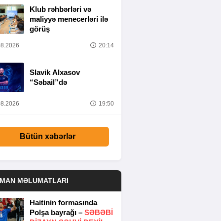
Klub rəhbərləri və
maliyyə menecerləri ilə
görüş
8.2026
20:14
Slavik Alxasov
“Səbail”də
8.2026
19:50
Bütün xəbərlər
DMAN MƏLUMATLARI
Haitinin formasında
Polşa bayrağı –
SƏBƏBI