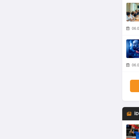
06.0
06.0
İ