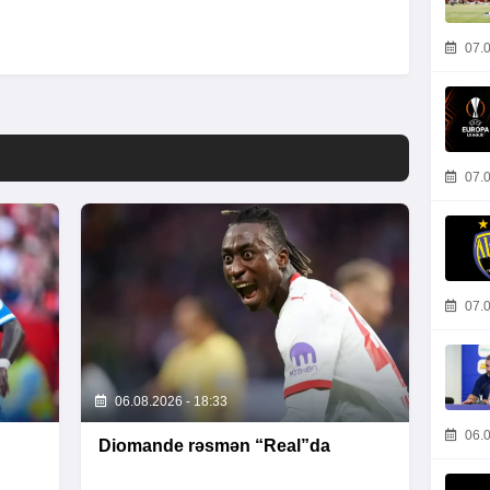
07.0
07.0
07.0
06.08.2026 - 18:33
06.0
Diomande rəsmən “Real”da