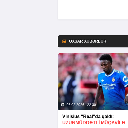
OXŞAR XƏBƏRLƏR
06.08.2026 - 22:30
Vinisius “Real”da qaldı:
UZUNMÜDDƏTLİ MÜQAVİLƏ