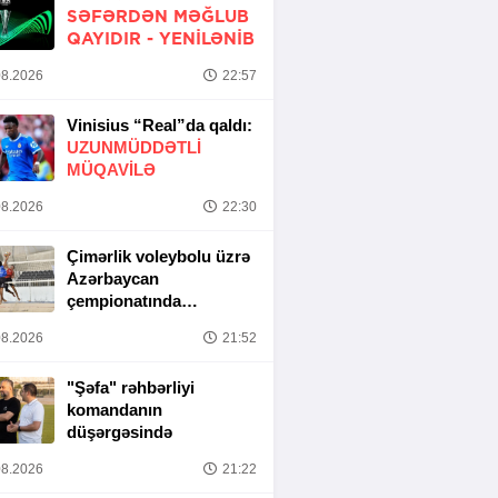
SƏFƏRDƏN MƏĞLUB
QAYIDIR -
YENİLƏNİB
8.2026
22:57
Vinisius “Real”da qaldı:
UZUNMÜDDƏTLİ
MÜQAVİLƏ
8.2026
22:30
Çimərlik voleybolu üzrə
Azərbaycan
çempionatında
yarımfinal mərhələsi
8.2026
21:52
başa çatıb
"Şəfa" rəhbərliyi
komandanın
düşərgəsində
8.2026
21:22