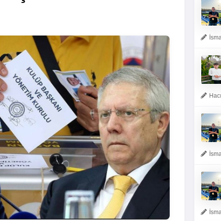
İsma
Hacı
İsma
İsma