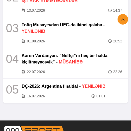
İŞTİRAK ETMƏYƏCƏKLƏR
13.07.2026
14:37
03
Tofiq Musayevdən UFC-də ikinci qələbə -
YENİLƏNİB
01.08.2026
20:52
04
Karen Vardanyan: “Neftçi”ni heç bir halda
kiçiltməyəcəyik” -
MÜSAHİBƏ
22.07.2026
22:26
05
DÇ-2026: Argentina finalda! -
YENİLƏNİB
16.07.2026
01:01