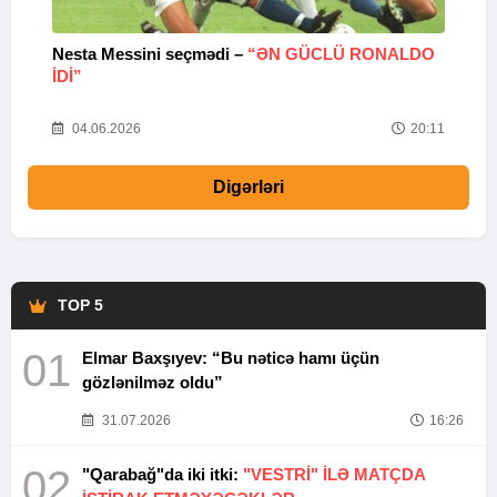
Nesta Messini seçmədi –
“ƏN GÜCLÜ RONALDO
“
IDI”
V
20
04.06.2026
20:11
Digərləri
TOP 5
01
Elmar Baxşıyev: “Bu nəticə hamı üçün
gözlənilməz oldu”
31.07.2026
16:26
02
"Qarabağ"da iki itki:
"VESTRİ" İLƏ MATÇDA