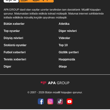
APA GROUP daxil olan saytlar uzerlər tərəfindən tam dəstəklənir. Müəllif hüquqları
qorunur. Məlumatdan istifadə etdikdə istinad mütləqdir. Məlumat internet səhifələrində
istifadə edildikdə müvafiq keçidin qoyulması mütləqdir.
Bütün xəbərlər
Atletika
Top oyunlar
Digər növləri
Döyüş növləri
Videolar
Stolüstü oyunlar
Top 10
Futbol xəbərləri
Gizlilik şərtləri
Tennis xəbərləri
Haqqımızda
Digər
Əlaqə
© 2007 - 2026 Bütün müəllif hüquqları qorunur.