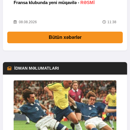
Fransa klubunda yeni müqavilə -
RƏSMİ
X
04
08.08.2026
11:38
Bütün xəbərlər
İDMAN MƏLUMATLARI