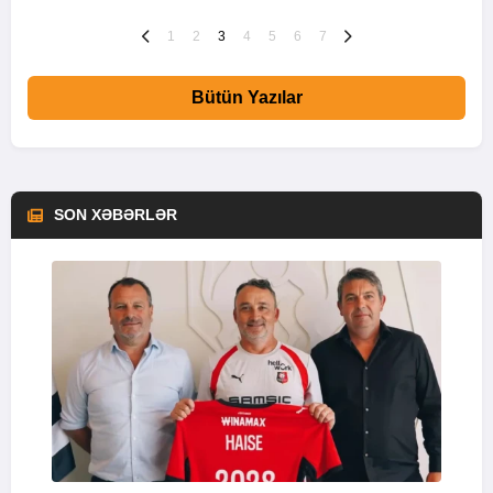
1
2
3
4
5
6
7
Bütün Yazılar
SON XƏBƏRLƏR