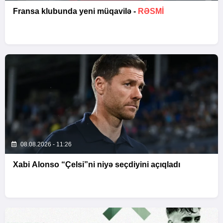
Fransa klubunda yeni müqavilə -
RƏSMİ
08.08.2026 - 11:26
Xabi Alonso “Çelsi”ni niyə seçdiyini açıqladı