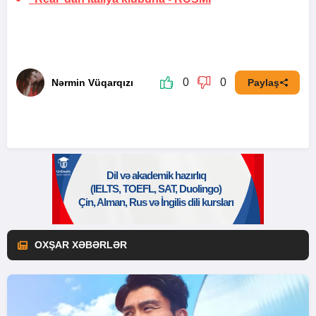
0
0
Nərmin Vüqarqızı
Paylaş
OXŞAR XƏBƏRLƏR