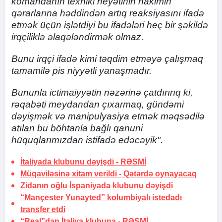
komandanın texniki heyətinin hakimin
qərarlarına həddindən artıq reaksiyasını ifadə
etmək üçün işlətdiyi bu ifadələri heç bir şəkildə
irqçiliklə əlaqələndirmək olmaz.
Bunu irqçi ifadə kimi təqdim etməyə çalışmaq
tamamilə pis niyyətli yanaşmadır.
Bununla ictimaiyyətin nəzərinə çatdırırıq ki,
rəqabəti meydandan çıxarmaq, gündəmi
dəyişmək və manipulyasiya etmək məqsədilə
atılan bu böhtanla bağlı qanuni
hüquqlarımızdan istifadə edəcəyik".
İtaliyada klubunu dəyişdi -
RƏSMİ
Müqaviləsinə xitam verildi -
Qətərdə oynayacaq
Zidanın oğlu İspaniyada klubunu dəyişdi
“Mançester Yunayted” kolumbiyalı istedadı
transfer etdi
“Real”dan İtaliya klubuna -
RƏSMİ