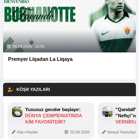
08.08.2026 - 10:54
Premyer Liqadan La Liqaya
KÖŞƏ YAZILARI
Yuxusuz gecələr başlayır:
“Qandalf”
DÜNYA ÇEMPIONATINDA
“Neftçi”ni
KIM FAVORITDIR?
VERNİDUB
TOXUNUŞ
Hacı Heydər
02.06.2026
İsmayıl Xeyrullaye