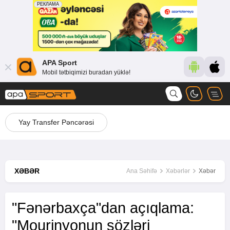
APA Sport
Mobil tətbiqimizi buradan yüklə!
Yay Transfer Pəncərəsi
XƏBƏR
Ana Səhifə
Xəbərlər
Xəbər
"Fənərbaxça"dan açıqlama:
"Mourinyonun sözləri