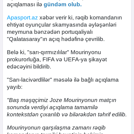
açıqlaması ilə
gündəm olub.
Apasport.az
xəbər verir ki, rəqib komandanın
ehtiyat oyunçular skamyasında əyləşənləri
meymuna bənzədən portuqaliyalı
"Qalatasaray"ın açıq hədəfinə çevrilib.
Belə ki, "sarı-qırmızılılar" Mourinyonu
prokurorluğa, FIFA və UEFA-ya şikayət
edəcəyini bildirib.
"Sarı-lacivərdlilər" məsələ ilə bağlı açıqlama
yayıb:
"Baş məşqçimiz Joze Mourinyonun matçın
sonunda verdiyi açıqlama tamamilə
kontekstdən çıxarılıb və bilərəkdən təhrif edilib.
Mourinyonun qarşılaşma zamanı rəqib