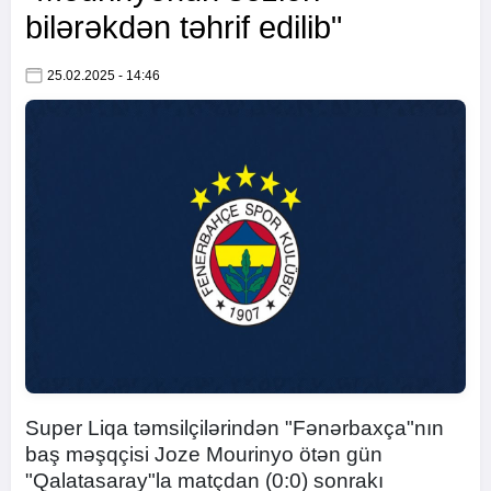
bilərəkdən təhrif edilib"
25.02.2025 - 14:46
Super Liqa təmsilçilərindən "Fənərbaxça"nın
baş məşqçisi Joze Mourinyo ötən gün
"Qalatasaray"la matçdan (0:0) sonrakı