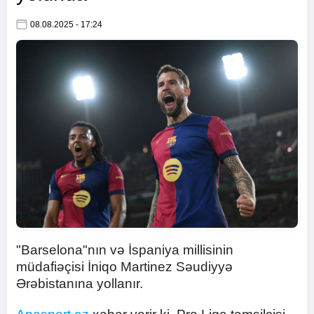
08.08.2025 - 17:24
"Barselona"nın və İspaniya millisinin
müdafiəçisi İniqo Martinez Səudiyyə
Ərəbistanına yollanır.