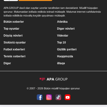
APA GROUP daxil olan saytlar uzerlər tərəfindən tam dəstəklənir. Müəllif hüquqları
qorunur. Məlumatdan istifadə etdikdə istinad mütləqdir. Məlumat internet səhifələrində
istifadə edildikdə müvafiq keçidin qoyulması mütləqdir.
Bütün xəbərlər
Atletika
Top oyunlar
Digər növləri
Döyüş növləri
Videolar
Stolüstü oyunlar
Top 10
Futbol xəbərləri
Gizlilik şərtləri
Tennis xəbərləri
Haqqımızda
Digər
Əlaqə
© 2007 - 2026 Bütün müəllif hüquqları qorunur.