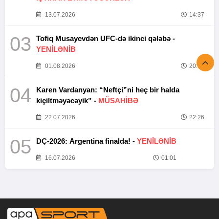
13.07.2026
14:37
03
Tofiq Musayevdən UFC-də ikinci qələbə -
YENİLƏNİB
01.08.2026
20:52
04
Karen Vardanyan: “Neftçi”ni heç bir halda
kiçiltməyəcəyik” -
MÜSAHİBƏ
22.07.2026
22:26
05
DÇ-2026: Argentina finalda! -
YENİLƏNİB
16.07.2026
01:01