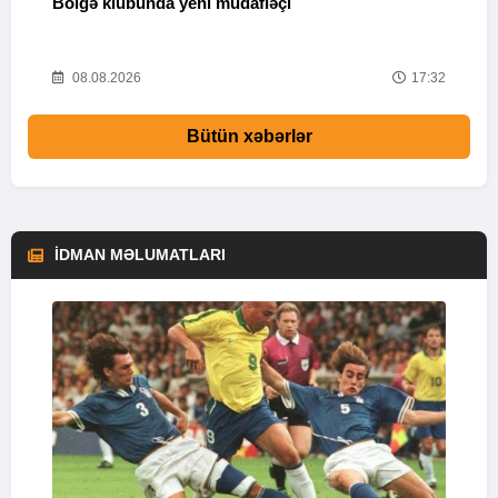
Bölgə klubunda yeni müdafiəçi
“
37
08.08.2026
17:32
Bütün xəbərlər
İDMAN MƏLUMATLARI