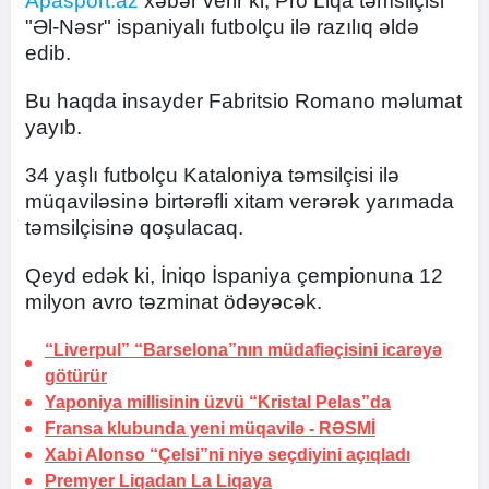
Apasport.az
xəbər verir ki, Pro Liqa təmsilçisi
"Əl-Nəsr" ispaniyalı futbolçu ilə razılıq əldə
edib.
Bu haqda insayder Fabritsio Romano məlumat
yayıb.
34 yaşlı futbolçu Kataloniya təmsilçisi ilə
müqaviləsinə birtərəfli xitam verərək yarımada
təmsilçisinə qoşulacaq.
Qeyd edək ki, İniqo İspaniya çempionuna 12
milyon avro təzminat ödəyəcək.
“Liverpul” “Barselona”nın müdafiəçisini icarəyə
götürür
Yaponiya millisinin üzvü “Kristal Pelas”da
Fransa klubunda yeni müqavilə -
RƏSMİ
Xabi Alonso “Çelsi”ni niyə seçdiyini açıqladı
Premyer Liqadan La Liqaya