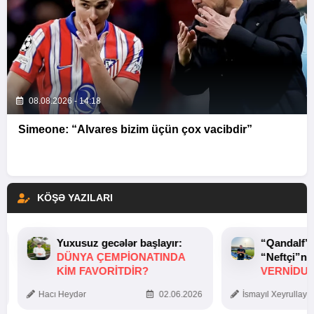
08.08.2026 - 14:18
Simeone: “Alvares bizim üçün çox vacibdir”
KÖŞƏ YAZILARI
Yuxusuz gecələr başlayır:
“Qandalf”
DÜNYA ÇEMPIONATINDA
“Neftçi”ni
KIM FAVORITDIR?
VERNİDUB
TOXUNUŞ
Hacı Heydər
02.06.2026
İsmayıl Xeyrullaye