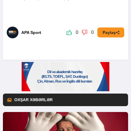
0
0
APA Sport
Paylaş
OXŞAR XƏBƏRLƏR