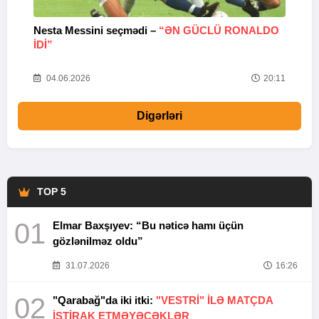
Nesta Messini seçmədi –
“ƏN GÜCLÜ RONALDO
“
IDI”
V
20
04.06.2026
20:11
Digərləri
TOP 5
01
Elmar Baxşıyev: “Bu nəticə hamı üçün
gözlənilməz oldu”
31.07.2026
16:26
02
"Qarabağ"da iki itki:
"VESTRİ" İLƏ MATÇDA
İŞTİRAK ETMƏYƏCƏKLƏR