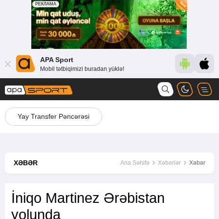
APA Sport
Mobil tətbiqimizi buradan yüklə!
Yay Transfer Pəncərəsi
XƏBƏR
Ana Səhifə
Xəbərlər
Xəbər
İniqo Martinez Ərəbistan
yolunda