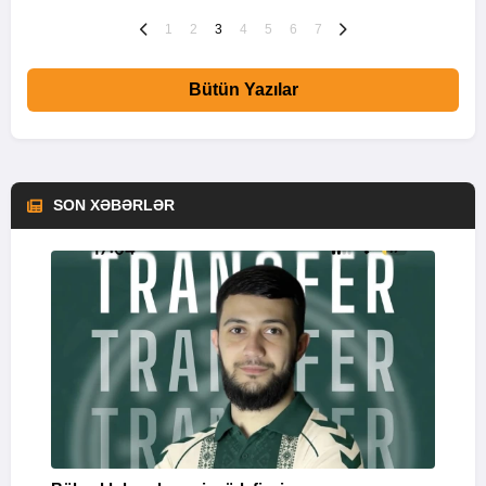
1
2
3
4
5
6
7
Bütün Yazılar
SON XƏBƏRLƏR