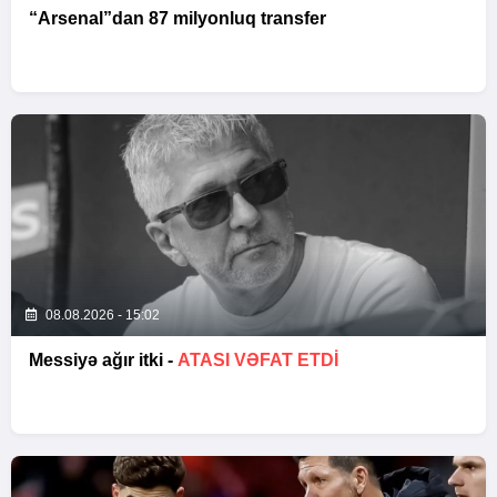
“Arsenal”dan 87 milyonluq transfer
08.08.2026 - 15:02
Messiyə ağır itki -
ATASI VƏFAT ETDI