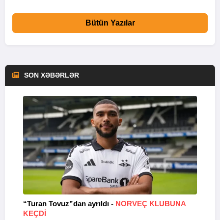
Bütün Yazılar
SON XƏBƏRLƏR
“Turan Tovuz”dan ayrıldı -
NORVEÇ KLUBUNA
B
KEÇDİ
R