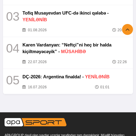
03
Tofiq Musayevdən UFC-də ikinci qələbə -
YENİLƏNİB
01.08.2026
20:52
04
Karen Vardanyan: “Neftçi”ni heç bir halda
kiçiltməyəcəyik” -
MÜSAHİBƏ
22.07.2026
22:26
05
DÇ-2026: Argentina finalda! -
YENİLƏNİB
16.07.2026
01:01
APA GROUP daxil olan saytlar uzerlər tərəfindən tam dəstəklənir. Müəllif hüquqları