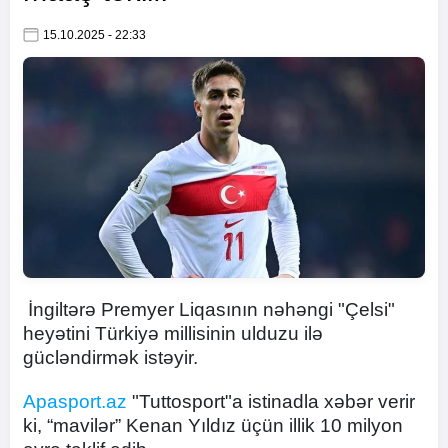
15.10.2025 - 22:33
İngiltərə Premyer Liqasının nəhəngi "Çelsi"
heyətini Türkiyə millisinin ulduzu ilə
gücləndirmək istəyir.
Apasport.az
"Tuttosport"a istinadla xəbər verir
ki, “mavilər” Kenan Yıldız üçün illik 10 milyon