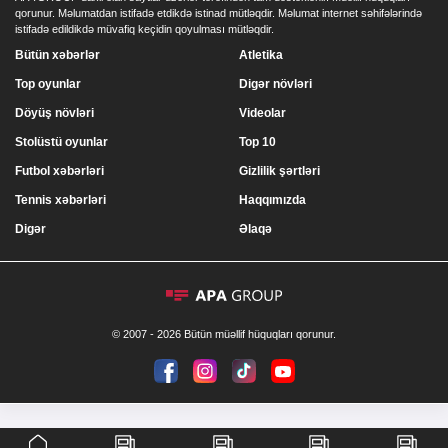
qorunur. Məlumatdan istifadə etdikdə istinad mütləqdir. Məlumat internet səhifələrində
istifadə edildikdə müvafiq keçidin qoyulması mütləqdir.
Bütün xəbərlər
Atletika
Top oyunlar
Digər növləri
Döyüş növləri
Videolar
Stolüstü oyunlar
Top 10
Futbol xəbərləri
Gizlilik şərtləri
Tennis xəbərləri
Haqqımızda
Digər
Əlaqə
© 2007 - 2026 Bütün müəllif hüquqları qorunur.