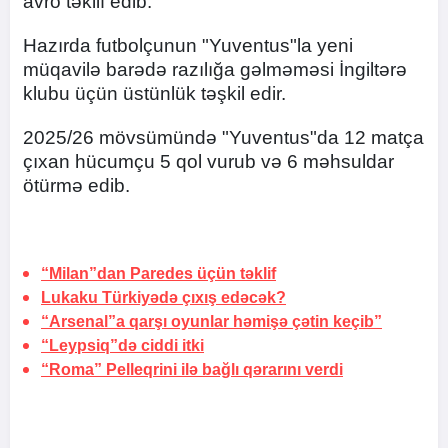
avro təklif edib.
Hazırda futbolçunun "Yuventus"la yeni
müqavilə barədə razılığa gəlməməsi İngiltərə
klubu üçün üstünlük təşkil edir.
2025/26 mövsümündə "Yuventus"da 12 matça
çıxan hücumçu 5 qol vurub və 6 məhsuldar
ötürmə edib.
“Milan”dan Paredes üçün təklif
Lukaku Türkiyədə çıxış edəcək?
“Arsenal”a qarşı oyunlar həmişə çətin keçib”
“Leypsiq”də ciddi itki
“Roma” Pelleqrini ilə bağlı qərarını verdi