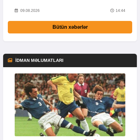
33
09.08.2026
14:44
Bütün xəbərlər
İDMAN MƏLUMATLARI