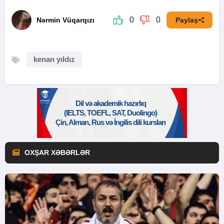
0
0
Nərmin Vüqarqızı
Paylaş
kenan yıldız
OXŞAR XƏBƏRLƏR