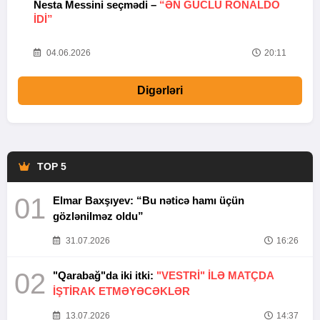
Nesta Messini seçmədi –
“ƏN GÜCLÜ RONALDO
“
IDI”
V
20
04.06.2026
20:11
Digərləri
TOP 5
01
Elmar Baxşıyev: “Bu nəticə hamı üçün
gözlənilməz oldu”
31.07.2026
16:26
02
"Qarabağ"da iki itki:
"VESTRİ" İLƏ MATÇDA
İŞTİRAK ETMƏYƏCƏKLƏR
13.07.2026
14:37