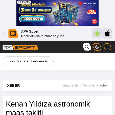
APA Sport
Mobil tətbiqimizi buradan yüklə!
Yay Transfer Pəncərəsi
XƏBƏR
Ana Səhifə
Xəbərlər
Xəbər
Kenan Yıldıza astronomik
maaş təklifi