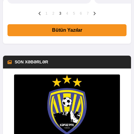
1
2
3
4
5
6
7
Bütün Yazılar
SON XƏBƏRLƏR