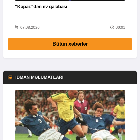
“Kəpəz”dən ev qələbəsi
Q
i
52
07.08.2026
00:01
Bütün xəbərlər
İDMAN MƏLUMATLARI