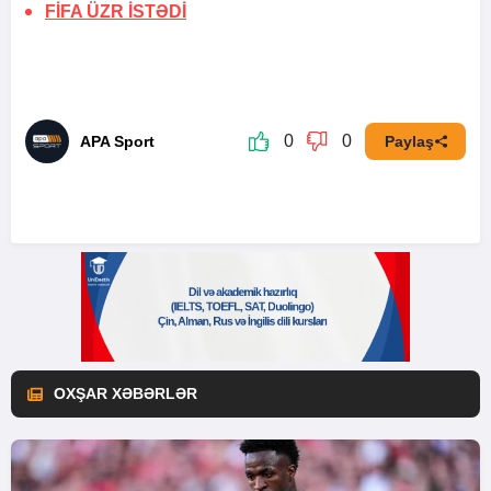
FİFA
ÜZR İSTƏDİ
0
0
APA Sport
Paylaş
OXŞAR XƏBƏRLƏR