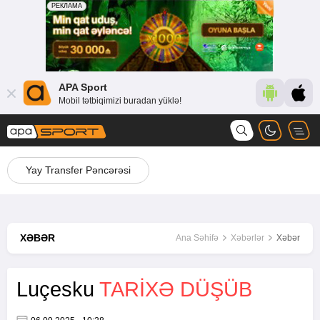
APA Sport
Mobil tətbiqimizi buradan yüklə!
Yay Transfer Pəncərəsi
XƏBƏR
Ana Səhifə
Xəbərlər
Xəbər
Luçesku
TARİXƏ DÜŞÜB