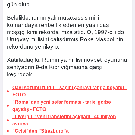
gün olub.
Beləliklə, rumıniyalı mütəxəssis milli
komandaya rəhbərlik edən ən yaşlı baş
məşqçi kimi rekorda imza atıb. O, 1997-ci ildə
Uruqvay millisini çalışdırmış Roke Maspolinin
rekordunu yeniləyib.
Xatırladaq ki, Rumıniya millisi növbəti oyununu
sentyabrın 9-da Kipr yığmasına qarşı
keçirəcək.
Qavi sözünü tutdu –
saçını çəhrayı rəngə boyatdı
-
FOTO
"Roma"dan yeni səfər forması -
tarixi gerbə
qayıdış
-
FOTO
"Liverpul" yeni transferini açıqladı -
40 milyon
avroya
"Çelsi"dən "Strazburq"a