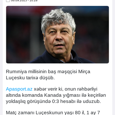
06.09.2025 - 10:28
Rumıniya millisinin baş məşqçisi Mirça
Luçesku tarixə düşüb.
Apasport.az
xəbər verir ki, onun rəhbərliyi
altında komanda Kanada yığması ilə keçirilən
yoldaşlıq görüşündə 0:3 hesabı ilə uduzub.
Matç zamanı Luçeskunun yaşı 80 il, 1 ay 7