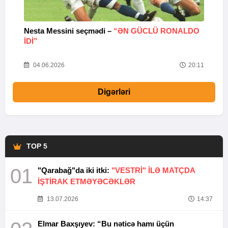
Nesta Messini seçmədi –
“ƏN GÜCLÜ RONALDO
“
IDI”
V
20
04.06.2026
20:11
Digərləri
TOP 5
01
"Qarabağ"da iki itki:
"VESTRİ" İLƏ MATÇDA
İŞTİRAK ETMƏYƏCƏKLƏR
13.07.2026
14:37
Elmar Baxşıyev: “Bu nəticə hamı üçün