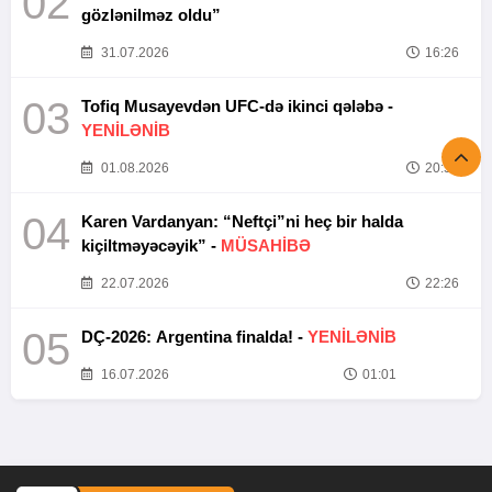
02
gözlənilməz oldu”
31.07.2026
16:26
03
Tofiq Musayevdən UFC-də ikinci qələbə -
YENİLƏNİB
01.08.2026
20:52
04
Karen Vardanyan: “Neftçi”ni heç bir halda
kiçiltməyəcəyik” -
MÜSAHİBƏ
22.07.2026
22:26
05
DÇ-2026: Argentina finalda! -
YENİLƏNİB
16.07.2026
01:01