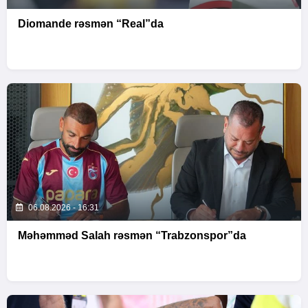
Diomande rəsmən “Real”da
06.08.2026 - 16:31
Məhəmməd Salah rəsmən “Trabzonspor”da