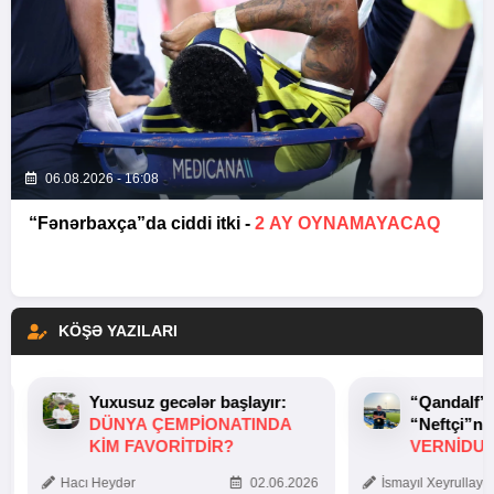
06.08.2026 - 16:08
“Fənərbaxça”da ciddi itki -
2 AY OYNAMAYACAQ
KÖŞƏ YAZILARI
Yuxusuz gecələr başlayır:
“Qandalf”
DÜNYA ÇEMPIONATINDA
“Neftçi”ni
KIM FAVORITDIR?
VERNİDUB
TOXUNUŞ
Hacı Heydər
02.06.2026
İsmayıl Xeyrullaye