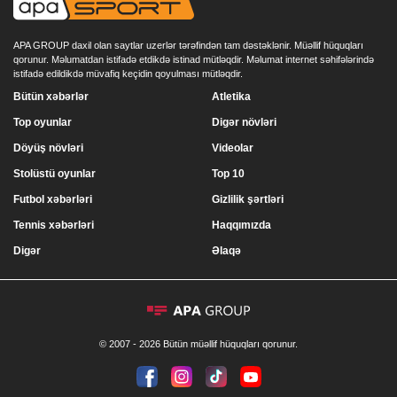
APA GROUP daxil olan saytlar uzerlər tərəfindən tam dəstəklənir. Müəllif hüquqları
qorunur. Məlumatdan istifadə etdikdə istinad mütləqdir. Məlumat internet səhifələrində
istifadə edildikdə müvafiq keçidin qoyulması mütləqdir.
Bütün xəbərlər
Atletika
Top oyunlar
Digər növləri
Döyüş növləri
Videolar
Stolüstü oyunlar
Top 10
Futbol xəbərləri
Gizlilik şərtləri
Tennis xəbərləri
Haqqımızda
Digər
Əlaqə
© 2007 - 2026 Bütün müəllif hüquqları qorunur.