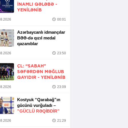
INAMLI QƏLƏBƏ -
YENİLƏNİB
8.2026
00:01
Azərbaycanlı idmançılar
BƏƏ-də qızıl medal
qazanıblar
8.2026
23:50
ÇL: “SABAH”
SƏFƏRDƏN MƏĞLUB
QAYIDIR -
YENİLƏNİB
8.2026
23:09
Kostyuk “Qarabağ”ın
gücünü vurğuladı –
”GÜCLÜ RƏQİBDİR”
8.2026
21:29