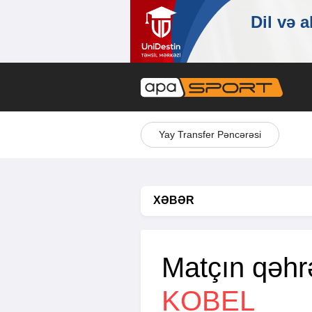
Yay Transfer Pəncərəsi
XƏBƏR
Matçın qəh
KOBEL