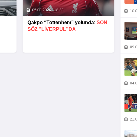
05.08.2026 - 18:33
10.0
Qakpo “Tottenhem” yolunda:
SON
SÖZ “LIVERPUL”DA
09.0
04.0
21.0