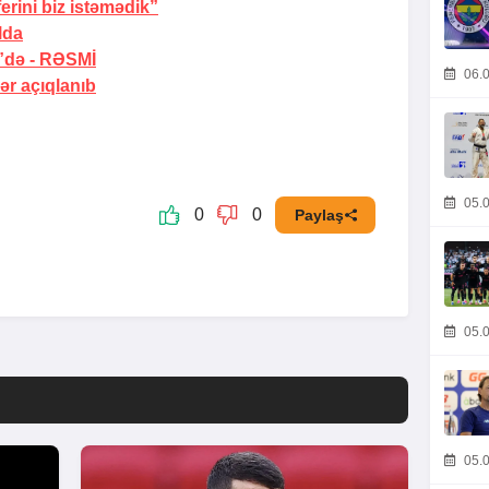
erini biz istəmədik”
lda
”də -
RƏSMİ
06.0
ər açıqlanıb
05.0
0
0
Paylaş
05.0
05.0