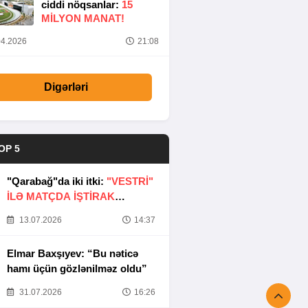
ciddi nöqsanlar:
15
MILYON MANAT!
4.2026
21:08
Digərləri
OP 5
"Qarabağ"da iki itki:
"VESTRİ"
İLƏ MATÇDA İŞTİRAK
ETMƏYƏCƏKLƏR
13.07.2026
14:37
Elmar Baxşıyev: “Bu nəticə
hamı üçün gözlənilməz oldu”
31.07.2026
16:26