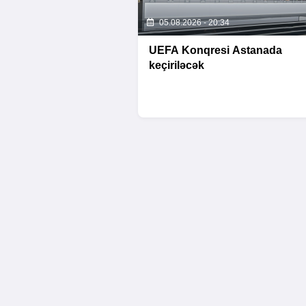
05.08.2026 - 20:34
UEFA Konqresi Astanada
keçiriləcək