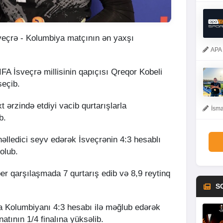
veçrə - Kolumbiya matçının ən yaxşı
APA 
IFA İsveçrə millisinin qapıçısı Qreqor Kobeli
eçib.
 ərzində etdiyi vacib qurtarışlarla
İsma
b.
həlledici seyv edərək İsveçrənin 4:3 hesablı
olub.
er qarşılaşmada 7 qurtarış edib və 8,9 reytinq
S
da Kolumbiyanı 4:3 hesabı ilə məğlub edərək
tının 1/4 finalına yüksəlib.