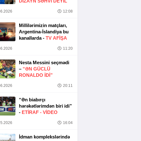
DIZAYN SƏHVI DEYIL
6.2026
12:08
Millilərimizin matçları,
Argentina-İslandiya bu
kanallarda -
TV AFİŞA
6.2026
11:20
Nesta Messini seçmədi
–
“ƏN GÜCLÜ
RONALDO IDI”
6.2026
20:11
“Ən biabırçı
hərəkətlərimdən biri idi”
-
ETIRAF -
VİDEO
5.2026
16:04
İdman komplekslərində