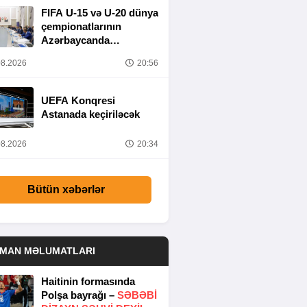
FIFA U-15 və U-20 dünya
çempionatlarının
Azərbaycanda
keçirilməsi ilə bağlı
8.2026
20:56
Təşkilat Komitəsinin
iclası baş tutub
UEFA Konqresi
Astanada keçiriləcək
8.2026
20:34
Bütün xəbərlər
DMAN MƏLUMATLARI
Haitinin formasında
Polşa bayrağı –
SƏBƏBI