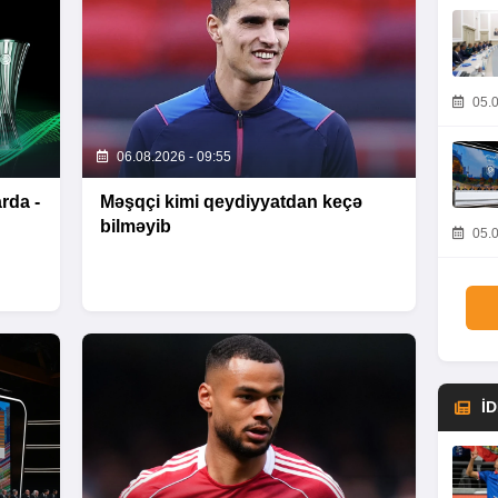
05.0
06.08.2026 - 09:55
rda -
Məşqçi kimi qeydiyyatdan keçə
bilməyib
05.0
İ