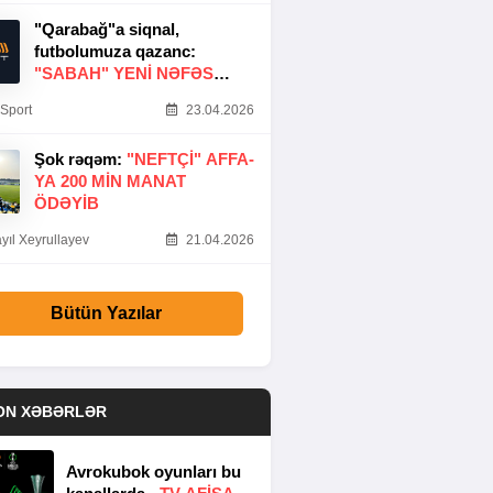
"Qarabağ"a siqnal,
futbolumuza qazanc:
"SABAH" YENI NƏFƏS
GƏTIRDI
Sport
23.04.2026
Şok rəqəm:
"NEFTÇI" AFFA-
YA 200 MIN MANAT
ÖDƏYIB
yıl Xeyrullayev
21.04.2026
Bütün Yazılar
ON XƏBƏRLƏR
Avrokubok oyunları bu