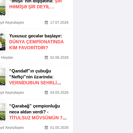
“İmişli”nin diqqətinə:
ŞIR
HƏMIŞƏ ŞIR DEYIL…
yıl Xeyrullayev
17.07.2026
Yuxusuz gecələr başlayır:
DÜNYA ÇEMPIONATINDA
KIM FAVORITDIR?
 Heydər
02.06.2026
“Qandalf”ın çubuğu
“Neftçi”nin üzərində:
VERNİDUBUN SEHRLİ
TOXUNUŞU
yıl Xeyrullayev
04.05.2026
“Qarabağ” çempionluğu
necə əldən verdi? -
TITULSUZ MÖVSÜMÜN 7
SƏBƏBI
yıl Xeyrullayev
01.05.2026