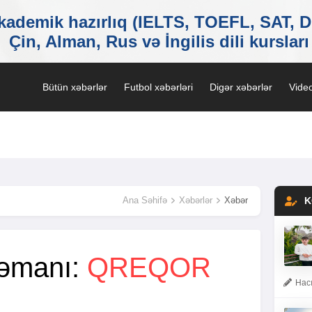
Bütün xəbərlər
Futbol xəbərləri
Digər xəbərlər
Video
Ana Səhifə
Xəbərlər
Xəbər
K
rəmanı:
QREQOR
Hacı