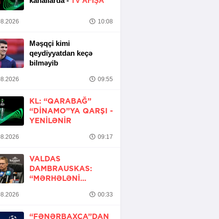
kanallarda -
TV AFİŞA
8.2026
10:08
Məşqçi kimi
qeydiyyatdan keçə
bilməyib
8.2026
09:55
KL: “QARABAĞ”
“DINAMO”YA QARŞI -
YENİLƏNİR
8.2026
09:17
VALDAS
DAMBRAUSKAS:
“MƏRHƏLƏNI
KEÇMƏK ŞANSIMIZ
8.2026
00:33
VAR”
“FƏNƏRBAXÇA”DAN