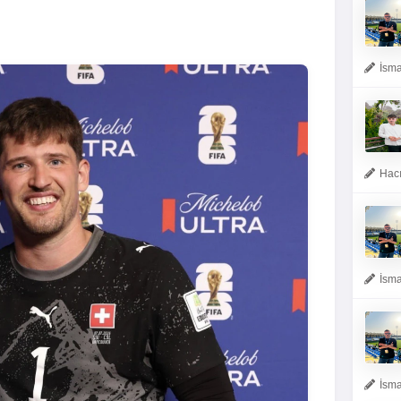
İsma
Hacı
İsma
İsma