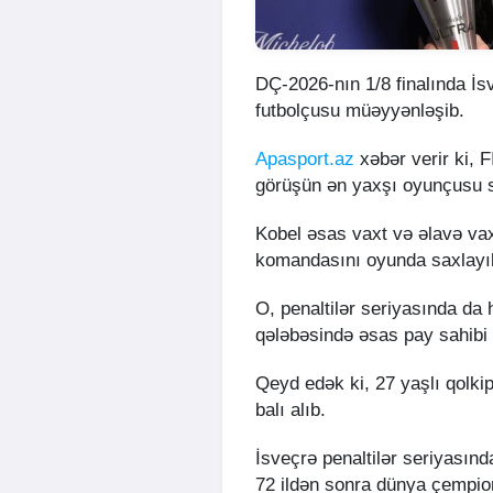
DÇ-2026-nın 1/8 finalında İs
futbolçusu müəyyənləşib.
Apasport.az
xəbər verir ki, F
görüşün ən yaxşı oyunçusu s
Kobel əsas vaxt və əlavə vaxt
komandasını oyunda saxlayı
O, penaltilər seriyasında da 
qələbəsində əsas pay sahibi 
Qeyd edək ki, 27 yaşlı qolkip
balı alıb.
İsveçrə penaltilər seriyasın
72 ildən sonra dünya çempiona