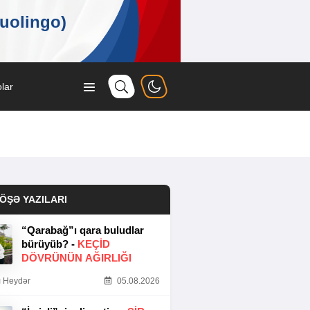
lar
ÖŞƏ YAZILARI
“Qarabağ”ı qara buludlar
bürüyüb? -
KEÇID
DÖVRÜNÜN AĞIRLIĞI
 Heydər
05.08.2026