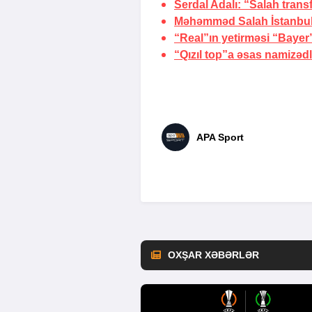
Serdal Adalı: “Salah transf
Məhəmməd Salah
İstanbu
“Real”ın yetirməsi “Bayer
“Qızıl top”a əsas namizədl
APA Sport
OXŞAR XƏBƏRLƏR