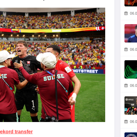
06.0
06.0
06.0
06.0
kord transfer