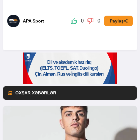
0
0
APA Sport
Paylaş
OXŞAR XƏBƏRLƏR