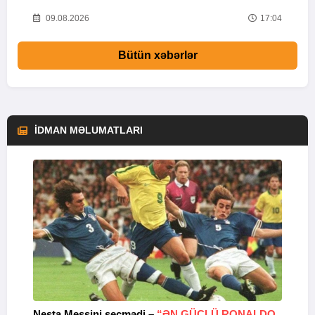
37
09.08.2026
17:04
Bütün xəbərlər
İDMAN MƏLUMATLARI
Nesta Messini seçmədi –
“ƏN GÜCLÜ RONALDO
“