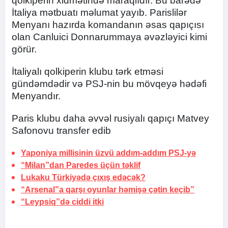
qolkiperin xidmətində maraqlıdır. Bu barədə
İtaliya mətbuatı məlumat yayıb. Parislilər
Menyanı hazırda komandanın əsas qapıçısı
olan Canluici Donnarummaya əvəzləyici kimi
görür.
İtaliyalı qolkiperin klubu tərk etməsi
gündəmdədir və PSJ-nin bu mövqeyə hədəfi
Menyandır.
Paris klubu daha əvvəl rusiyalı qapıçı Matvey
Safonovu transfer edib
Yaponiya millisinin üzvü addım-addım PSJ-yə
“Milan”dan Paredes üçün təklif
Lukaku Türkiyədə çıxış edəcək?
“Arsenal”a qarşı oyunlar həmişə çətin keçib”
“Leypsiq”də ciddi itki