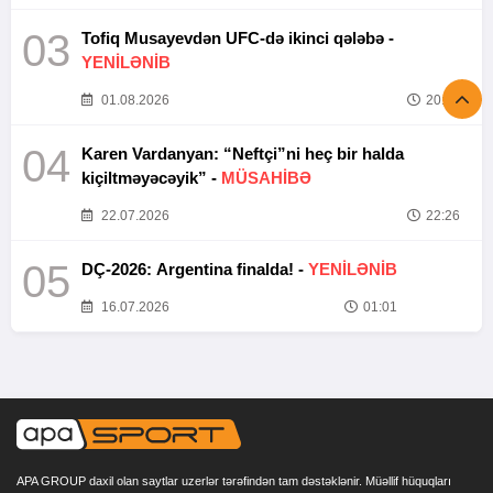
03
Tofiq Musayevdən UFC-də ikinci qələbə -
YENİLƏNİB
01.08.2026
20:52
04
Karen Vardanyan: “Neftçi”ni heç bir halda
kiçiltməyəcəyik” -
MÜSAHİBƏ
22.07.2026
22:26
05
DÇ-2026: Argentina finalda! -
YENİLƏNİB
16.07.2026
01:01
APA GROUP daxil olan saytlar uzerlər tərəfindən tam dəstəklənir. Müəllif hüquqları