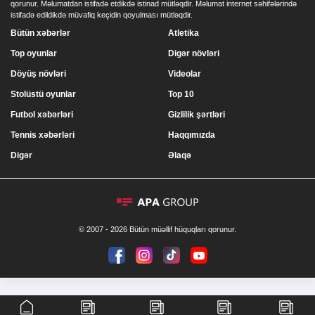
qorunur. Məlumatdan istifadə etdikdə istinad mütləqdir. Məlumat internet səhifələrində
istifadə edildikdə müvafiq keçidin qoyulması mütləqdir.
Bütün xəbərlər
Atletika
Top oyunlar
Digər növləri
Döyüş növləri
Videolar
Stolüstü oyunlar
Top 10
Futbol xəbərləri
Gizlilik şərtləri
Tennis xəbərləri
Haqqımızda
Digər
Əlaqə
© 2007 - 2026 Bütün müəllif hüquqları qorunur.