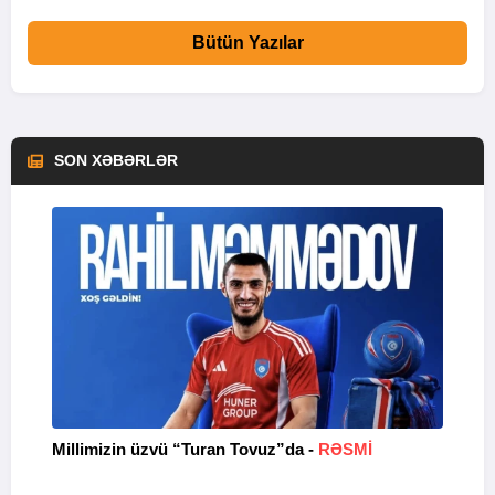
Bütün Yazılar
SON XƏBƏRLƏR
Millimizin üzvü “Turan Tovuz”da -
RƏSMİ
“