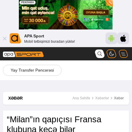
APA Sport
Mobil tətbiqimizi buradan yüklə!
Yay Transfer Pəncərəsi
XƏBƏR
Ana Səhifə
Xəbərlər
Xəbər
“Milan”ın qapıçısı Fransa
klubuna keçə bilər