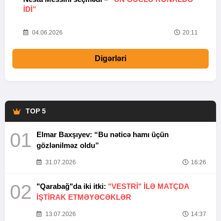
IDI”
V
20
04.06.2026
20:11
Digərləri
TOP 5
01
Elmar Baxşıyev: “Bu nəticə hamı üçün
gözlənilməz oldu”
31.07.2026
16:26
02
"Qarabağ"da iki itki:
"VESTRİ" İLƏ MATÇDA
İŞTİRAK ETMƏYƏCƏKLƏR
13.07.2026
14:37