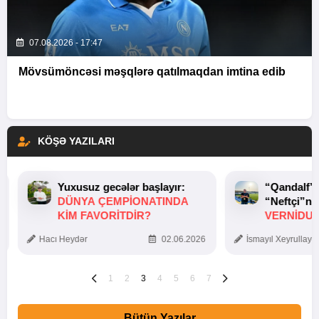
07.08.2026 - 17:47
Mövsümöncəsi məşqlərə qatılmaqdan imtina edib
KÖŞƏ YAZILARI
Yuxusuz gecələr başlayır:
“Qandalf”
DÜNYA ÇEMPIONATINDA
“Neftçi”ni
KIM FAVORITDIR?
VERNİDUB
TOXUNUŞ
Hacı Heydər
02.06.2026
İsmayıl Xeyrullaye
1
2
3
4
5
6
7
Bütün Yazılar