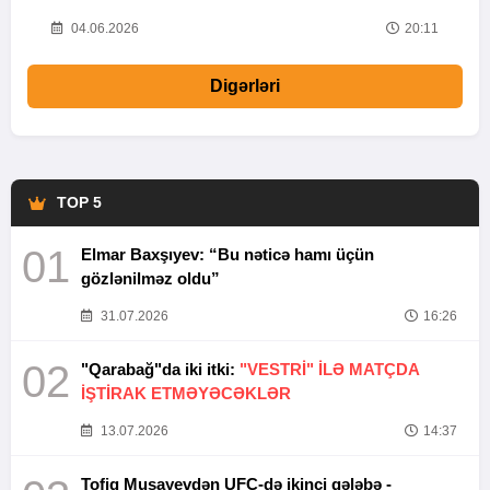
20
04.06.2026
20:11
Digərləri
TOP 5
01
Elmar Baxşıyev: “Bu nəticə hamı üçün
gözlənilməz oldu”
31.07.2026
16:26
02
"Qarabağ"da iki itki:
"VESTRİ" İLƏ MATÇDA
İŞTİRAK ETMƏYƏCƏKLƏR
13.07.2026
14:37
Tofiq Musayevdən UFC-də ikinci qələbə -