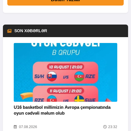
SON XƏBƏRLƏR
U16 basketbol millimizin Avropa çempionatında
M
oyun cədvəli məlum olub
58
07.08.2026
23:32