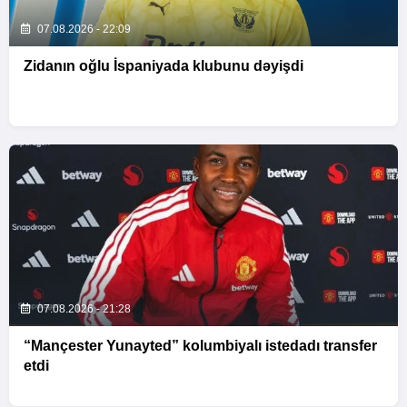
07.08.2026 - 22:09
Zidanın oğlu İspaniyada klubunu dəyişdi
07.08.2026 - 21:28
“Mançester Yunayted” kolumbiyalı istedadı transfer
etdi