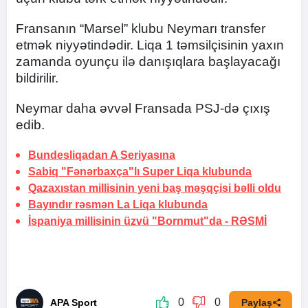
Fransanın “Marsel” klubu Neymarı transfer
etmək niyyətindədir. Liqa 1 təmsilçisinin yaxın
zamanda oyunçu ilə danışıqlara başlayacağı
bildirilir.
Neymar daha əvvəl Fransada PSJ-də çıxış
edib.
Bundesliqadan A Seriyasına
Sabiq "Fənərbaxça"lı Super Liqa klubunda
Qazaxıstan millisinin yeni baş məşqçisi bəlli oldu
Bayındır rəsmən La Liqa klubunda
İspaniya millisinin üzvü "Bornmut"da -
RƏSMİ
0
0
APA Sport
Paylaş