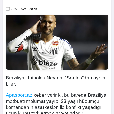
29.07.2025 - 20:55
Braziliyalı futbolçu Neymar “Santos”dan ayrıla
bilər.
Apasport.az
xəbər verir ki, bu barədə Braziliya
mətbuatı məlumat yayıb. 33 yaşlı hücumçu
komandanın azarkeşləri ilə konflikt yaşadığı
üçün klubu tərk etmək niyyətindədir.