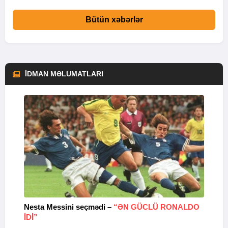
Bütün xəbərlər
İDMAN MƏLUMATLARI
Nesta Messini seçmədi –
“ƏN GÜCLÜ RONALDO
“
IDI”
V