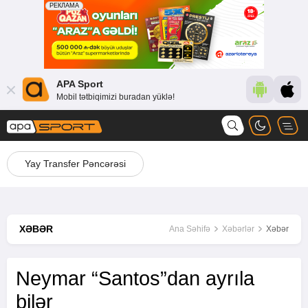
APA Sport
Mobil tətbiqimizi buradan yüklə!
Yay Transfer Pəncərəsi
XƏBƏR
Ana Səhifə
Xəbərlər
Xəbər
Neymar “Santos”dan ayrıla
bilər