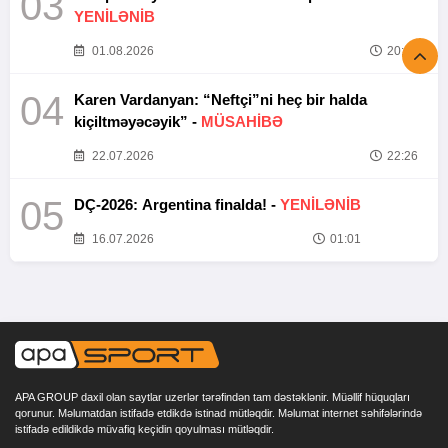
03
YENİLƏNİB
01.08.2026
20:52
04
Karen Vardanyan: “Neftçi”ni heç bir halda
kiçiltməyəcəyik” -
MÜSAHİBƏ
22.07.2026
22:26
05
DÇ-2026: Argentina finalda! -
YENİLƏNİB
16.07.2026
01:01
APA GROUP daxil olan saytlar uzerlər tərəfindən tam dəstəklənir. Müəllif hüquqları
qorunur. Məlumatdan istifadə etdikdə istinad mütləqdir. Məlumat internet səhifələrində
istifadə edildikdə müvafiq keçidin qoyulması mütləqdir.