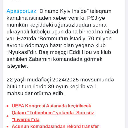
Apasport.az
“Dinamo Kyiv Inside” teleqram
kanalına istinadən xəbər verir ki, PSJ-yə
mümkün keçiddəki uğursuzluqdan sonra
ukraynalı futbolçu üçün daha bir real namizəd
var. Hazırda “Bornmut”un istədiyi 70 milyon
avronu ödəməyə hazır olan yeganə klub
“Nyukasl”dır. Baş məşqçi Eddi Hou və klub
sahibləri Zabarnini komandada görmək
istəyirlər.
22 yaşlı müdafiəçi 2024/2025 mövsümündə
bütün turnirlərdə 39 oyun keçirib və 1
məhsuldar ötürmə edib.
UEFA Konqresi Astanada keçiriləcək
Qakpo “Tottenhem” yolunda:
Son söz
“Liverpul”da
Acunun komandasından rekord transfer