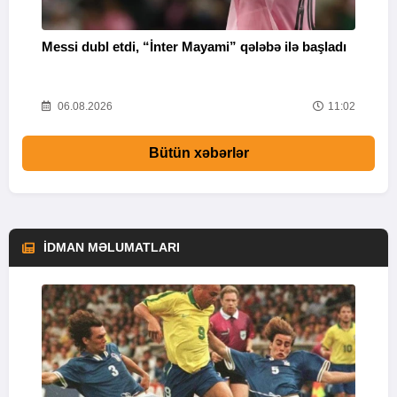
Messi dubl etdi, “İnter Mayami” qələbə ilə başladı
“
16
06.08.2026
11:02
Bütün xəbərlər
İDMAN MƏLUMATLARI