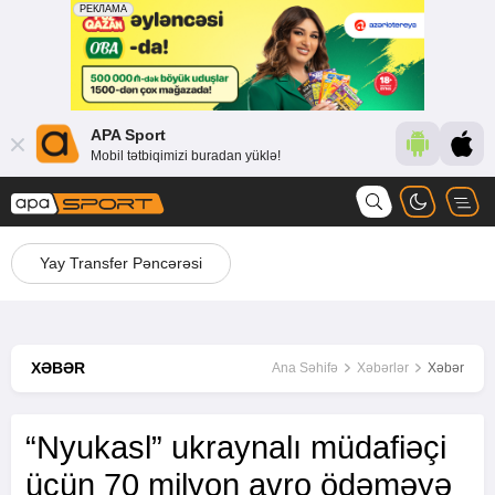
APA Sport
Mobil tətbiqimizi buradan yüklə!
Yay Transfer Pəncərəsi
XƏBƏR
Ana Səhifə
Xəbərlər
Xəbər
“Nyukasl” ukraynalı müdafiəçi
üçün 70 milyon avro ödəməyə