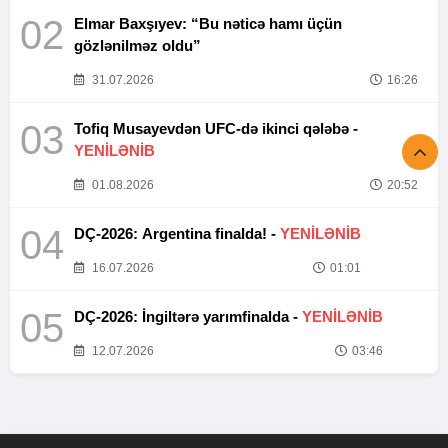
02
Elmar Baxşıyev: “Bu nəticə hamı üçün
gözlənilməz oldu”
31.07.2026
16:26
03
Tofiq Musayevdən UFC-də ikinci qələbə -
YENİLƏNİB
01.08.2026
20:52
04
DÇ-2026: Argentina finalda! -
YENİLƏNİB
16.07.2026
01:01
05
DÇ-2026: İngiltərə yarımfinalda -
YENİLƏNİB
12.07.2026
03:46