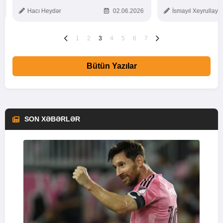
TOXUNUŞ
Hacı Heydər
02.06.2026
İsmayıl Xeyrullaye
1
2
3
4
5
6
7
Bütün Yazılar
SON XƏBƏRLƏR