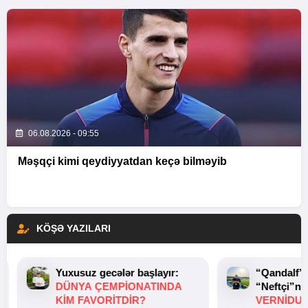
06.08.2026 - 09:55
Məşqçi kimi qeydiyyatdan keçə bilməyib
KÖŞƏ YAZILARI
Yuxusuz gecələr başlayır:
“Qandalf”
DÜNYA ÇEMPIONATINDA
“Neftçi”ni
KIM FAVORITDIR?
VERNİDUB