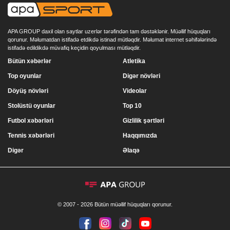
APA GROUP daxil olan saytlar uzerlər tərəfindən tam dəstəklənir. Müəllif hüquqları
qorunur. Məlumatdan istifadə etdikdə istinad mütləqdir. Məlumat internet səhifələrində
istifadə edildikdə müvafiq keçidin qoyulması mütləqdir.
Bütün xəbərlər
Atletika
Top oyunlar
Digər növləri
Döyüş növləri
Videolar
Stolüstü oyunlar
Top 10
Futbol xəbərləri
Gizlilik şərtləri
Tennis xəbərləri
Haqqımızda
Digər
Əlaqə
© 2007 - 2026 Bütün müəllif hüquqları qorunur.