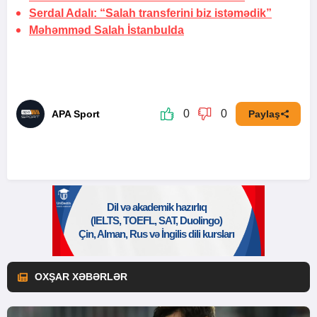
Serdal Adalı: “Salah transferini biz istəmədik”
Məhəmməd Salah
İstanbulda
0
0
APA Sport
Paylaş
OXŞAR XƏBƏRLƏR