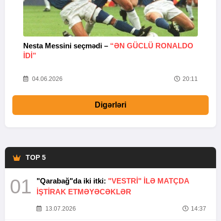
Nesta Messini seçmədi –
“ƏN GÜCLÜ RONALDO
“
IDI”
V
20
04.06.2026
20:11
Digərləri
TOP 5
01
"Qarabağ"da iki itki:
"VESTRİ" İLƏ MATÇDA
İŞTİRAK ETMƏYƏCƏKLƏR
13.07.2026
14:37