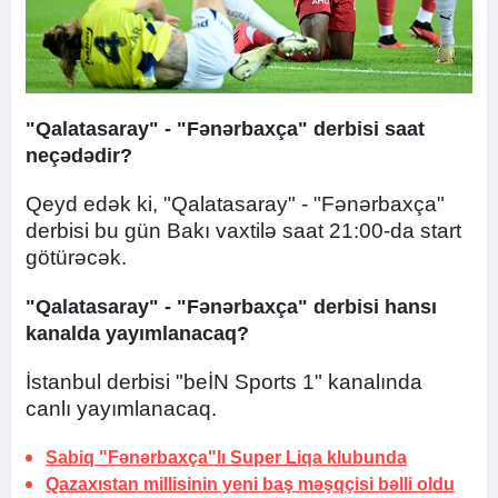
"Qalatasaray" - "Fənərbaxça" derbisi saat
neçədədir?
Qeyd edək ki, "Qalatasaray" - "Fənərbaxça"
derbisi bu gün Bakı vaxtilə saat 21:00-da start
götürəcək.
"Qalatasaray" - "Fənərbaxça" derbisi hansı
kanalda yayımlanacaq?
İstanbul derbisi "beİN Sports 1" kanalında
canlı yayımlanacaq.
Sabiq "Fənərbaxça"lı Super Liqa klubunda
Qazaxıstan millisinin yeni baş məşqçisi bəlli oldu