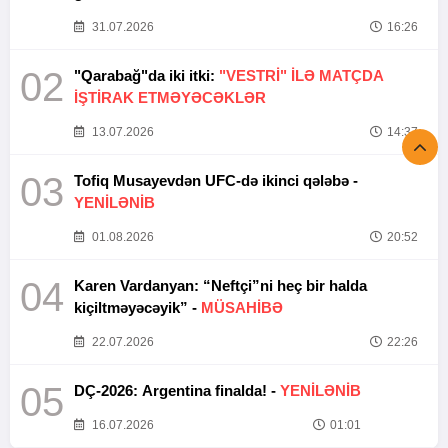
31.07.2026
16:26
02
"Qarabağ"da iki itki:
"VESTRİ" İLƏ MATÇDA
İŞTİRAK ETMƏYƏCƏKLƏR
13.07.2026
14:37
03
Tofiq Musayevdən UFC-də ikinci qələbə -
YENİLƏNİB
01.08.2026
20:52
04
Karen Vardanyan: “Neftçi”ni heç bir halda
kiçiltməyəcəyik” -
MÜSAHİBƏ
22.07.2026
22:26
05
DÇ-2026: Argentina finalda! -
YENİLƏNİB
16.07.2026
01:01