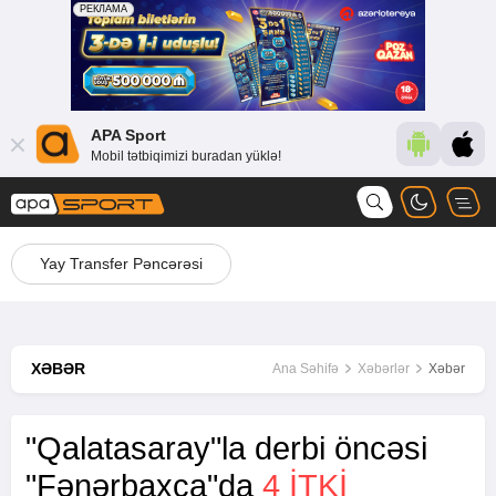
APA Sport
Mobil tətbiqimizi buradan yüklə!
Yay Transfer Pəncərəsi
XƏBƏR
Ana Səhifə
Xəbərlər
Xəbər
"Qalatasaray"la derbi öncəsi
"Fənərbaxça"da
4 ITKI