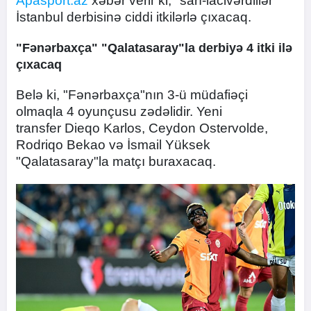
Apasport.az
xəbər verir ki, "sarı-lacivərdlilər"
İstanbul derbisinə ciddi itkilərlə çıxacaq.
"Fənərbaxça" "Qalatasaray"la derbiyə 4 itki ilə
çıxacaq
Belə ki, "Fənərbaxça"nın 3-ü müdafiəçi
olmaqla 4 oyunçusu zədəlidir. Yeni
transfer Dieqo Karlos, Ceydon Ostervolde,
Rodriqo Bekao və İsmail Yüksek
"Qalatasaray"la matçı buraxacaq.