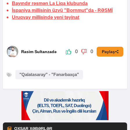
Bayındır rəsmən La Liqa klubunda
İspaniya millisinin üzvü "Bornmut"da -
RƏSMİ
Uruqvay millisində yeni təyinat
0
0
Rasim Sultanzadə
Paylaş
"Qalatasaray" - "Fənərbaxça"
OXŞAR XƏBƏRLƏR