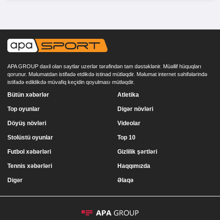
APA GROUP daxil olan saytlar uzerlər tərəfindən tam dəstəklənir. Müəllif hüquqları
qorunur. Məlumatdan istifadə etdikdə istinad mütləqdir. Məlumat internet səhifələrində
istifadə edildikdə müvafiq keçidin qoyulması mütləqdir.
Bütün xəbərlər
Atletika
Top oyunlar
Digər növləri
Döyüş növləri
Videolar
Stolüstü oyunlar
Top 10
Futbol xəbərləri
Gizlilik şərtləri
Tennis xəbərləri
Haqqımızda
Digər
Əlaqə