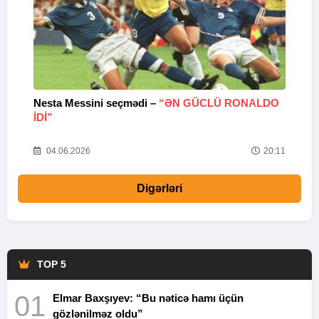
Nesta Messini seçmədi –
“ƏN GÜCLÜ RONALDO
“
IDI”
V
20
04.06.2026
20:11
Digərləri
TOP 5
01
Elmar Baxşıyev: “Bu nəticə hamı üçün
gözlənilməz oldu”