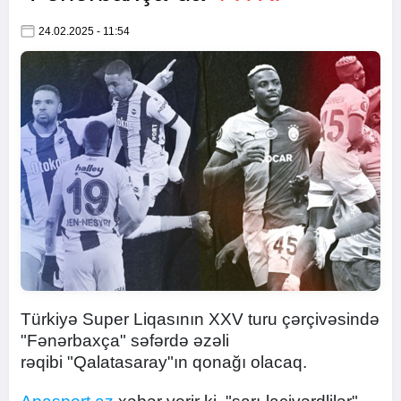
24.02.2025 - 11:54
Türkiyə Super Liqasının XXV turu çərçivəsində
"Fənərbaxça" səfərdə əzəli
rəqibi "Qalatasaray"ın qonağı olacaq.