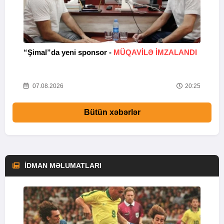
“Şimal”da yeni sponsor -
MÜQAVİLƏ İMZALANDI
“
46
07.08.2026
20:25
Bütün xəbərlər
İDMAN MƏLUMATLARI