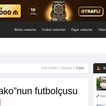
Bütün xəbərlər
Futbol xəbərləri
Digər xəbərlər
Video
Ana Səhifə
Xəbərlər
Xəbər
K
ako”nun futbolçusu
Hacı
I