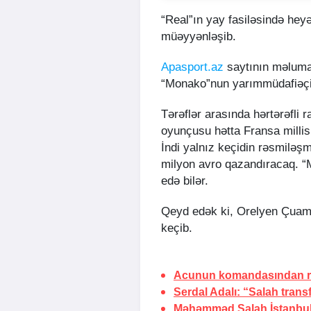
“Real”ın yay fasiləsində heyə
müəyyənləşib.
Apasport.az
saytının məluma
“Monako”nun yarımmüdafiəçis
Tərəflər arasında hərtərəfli r
oyunçusu hətta Fransa millis
İndi yalnız keçidin rəsmiləş
milyon avro qazandıracaq. “
edə bilər.
Qeyd edək ki, Orelyen Çuame
keçib.
Acunun komandasından re
Serdal Adalı: “Salah transf
Məhəmməd Salah
İstanbu