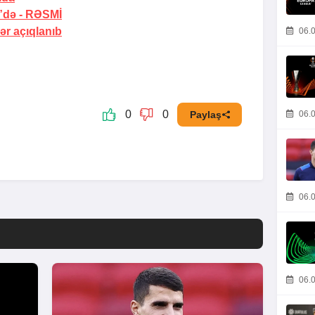
”də -
RƏSMİ
ər açıqlanıb
06.0
0
0
06.0
Paylaş
06.0
06.0