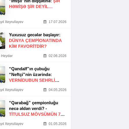
“İmişli”nin diqqətinə:
ŞIR
HƏMIŞƏ ŞIR DEYIL…
yıl Xeyrullayev
17.07.2026
Yuxusuz gecələr başlayır:
DÜNYA ÇEMPIONATINDA
KIM FAVORITDIR?
 Heydər
02.06.2026
“Qandalf”ın çubuğu
“Neftçi”nin üzərində:
VERNİDUBUN SEHRLİ
TOXUNUŞU
yıl Xeyrullayev
04.05.2026
“Qarabağ” çempionluğu
necə əldən verdi? -
TITULSUZ MÖVSÜMÜN 7
SƏBƏBI
yıl Xeyrullayev
01.05.2026