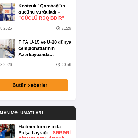
Kostyuk “Qarabağ”ın
gücünü vurğuladı –
”GÜCLÜ RƏQİBDİR”
8.2026
21:29
FIFA U-15 və U-20 dünya
çempionatlarının
Azərbaycanda
keçirilməsi ilə bağlı
8.2026
20:56
Təşkilat Komitəsinin
iclası baş tutub
Bütün xəbərlər
DMAN MƏLUMATLARI
Haitinin formasında
Polşa bayrağı –
SƏBƏBI