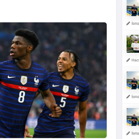
İsma
Hacı
İsma
İsma