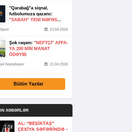
"Qarabağ"a siqnal,
futbolumuza qazanc:
"SABAH" YENI NƏFƏS
GƏTIRDI
Sport
23.04.2026
Şok rəqəm:
"NEFTÇI" AFFA-
YA 200 MIN MANAT
ÖDƏYIB
yıl Xeyrullayev
21.04.2026
Bütün Yazılar
ON XƏBƏRLƏR
AL: “BEŞIKTAŞ”
ÇEXIYA SƏFƏRINDƏ -