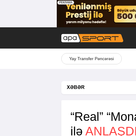
Yay Transfer Pəncərəsi
XƏBƏR
“Real” “Mon
ilə
ANLAŞD