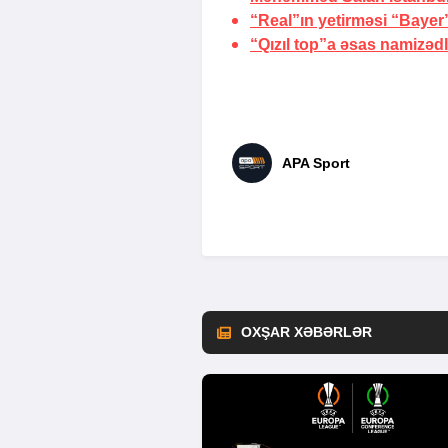
“Real”ın yetirməsi “Bayer
“Qızıl top”a əsas namizədl
APA Sport
OXŞAR XƏBƏRLƏR