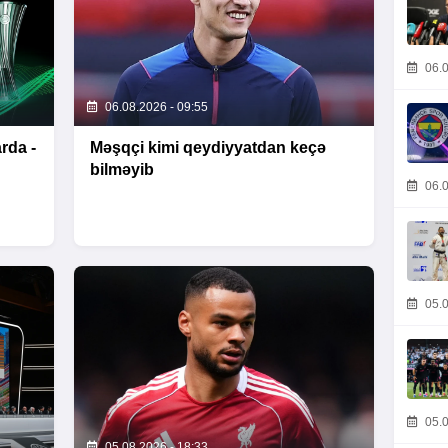
06.0
06.08.2026 - 09:55
rda -
Məşqçi kimi qeydiyyatdan keçə
bilməyib
06.0
05.0
05.0
05.08.2026 - 18:33