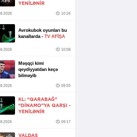
YENİLƏNİR
8.2026
10:26
Avrokubok oyunları bu
kanallarda -
TV AFİŞA
8.2026
10:08
Məşqçi kimi
qeydiyyatdan keçə
bilməyib
8.2026
09:55
KL: “QARABAĞ”
“DINAMO”YA QARŞI -
YENİLƏNİR
8.2026
09:17
VALDAS