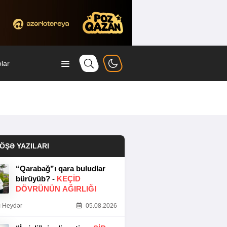
lar
ÖŞƏ YAZILARI
“Qarabağ”ı qara buludlar
bürüyüb? -
KEÇID
DÖVRÜNÜN AĞIRLIĞI
 Heydər
05.08.2026