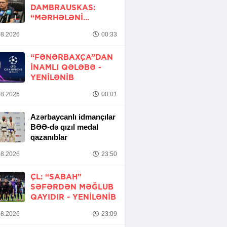
DAMBRAUSKAS:
“MƏRHƏLƏNI
KEÇMƏK ŞANSIMIZ
8.2026
00:33
VAR”
“FƏNƏRBAXÇA”DAN
INAMLI QƏLƏBƏ -
YENİLƏNİB
8.2026
00:01
Azərbaycanlı idmançılar
BƏƏ-də qızıl medal
qazanıblar
8.2026
23:50
ÇL: “SABAH”
SƏFƏRDƏN MƏĞLUB
QAYIDIR -
YENİLƏNİB
8.2026
23:09