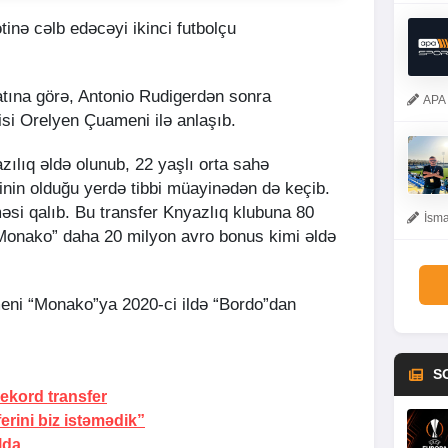
tinə cəlb edəcəyi ikinci futbolçu
tına görə, Antonio Rudigerdən sonra
APA 
i Orelyen Çuameni ilə anlaşıb.
azılıq əldə olunub, 22 yaşlı orta sahə
inin olduğu yerdə tibbi müayinədən də keçib.
məsi qalıb. Bu transfer Knyazlıq klubuna 80
İsma
Monako” daha 20 milyon avro bonus kimi əldə
ni “Monako”ya 2020-ci ildə “Bordo”dan
S
kord transfer
erini biz istəmədik”
lda