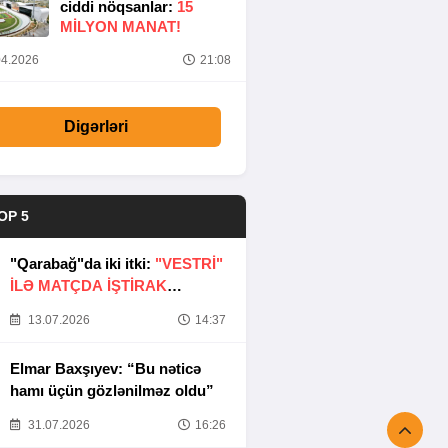
ciddi nöqsanlar:
15
MILYON MANAT!
4.2026
21:08
Digərləri
OP 5
"Qarabağ"da iki itki:
"VESTRİ"
İLƏ MATÇDA İŞTİRAK
ETMƏYƏCƏKLƏR
13.07.2026
14:37
Elmar Baxşıyev: “Bu nəticə
hamı üçün gözlənilməz oldu”
31.07.2026
16:26