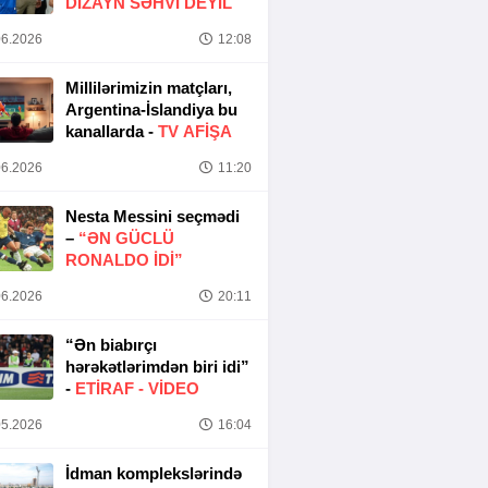
DIZAYN SƏHVI DEYIL
6.2026
12:08
Millilərimizin matçları,
Argentina-İslandiya bu
kanallarda -
TV AFİŞA
6.2026
11:20
Nesta Messini seçmədi
–
“ƏN GÜCLÜ
RONALDO IDI”
6.2026
20:11
“Ən biabırçı
hərəkətlərimdən biri idi”
-
ETIRAF -
VİDEO
5.2026
16:04
İdman komplekslərində