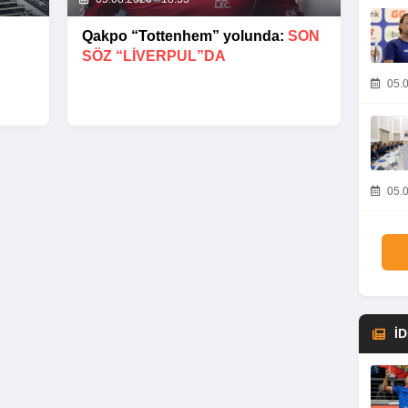
Qakpo “Tottenhem” yolunda:
SON
SÖZ “LIVERPUL”DA
05.0
05.0
İ