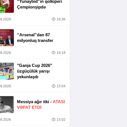
“Yunayted”in qolkiperi
Çempionşipdə
8.2026
16:36
“Arsenal”dan 87
milyonluq transfer
8.2026
16:18
"Ganja Cup 2026"
üzgüçülük yarışı
yekunlaşıb
8.2026
15:54
Messiyə ağır itki -
ATASI
VƏFAT ETDI
8.2026
15:02