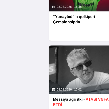
08.08.2026 - 16:36
“Yunayted”in qolkiperi
Çempionşipdə
08.08.2026 - 15:02
Messiyə ağır itki -
ATASI VƏFA
ETDI