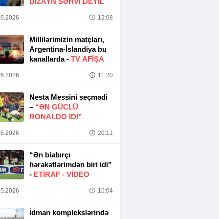
DIZAYN SƏHVI DEYIL
6.2026
12:08
Millilərimizin matçları,
Argentina-İslandiya bu
kanallarda -
TV AFİŞA
6.2026
11:20
Nesta Messini seçmədi
–
“ƏN GÜCLÜ
RONALDO IDI”
6.2026
20:11
“Ən biabırçı
hərəkətlərimdən biri idi”
-
ETIRAF -
VİDEO
5.2026
16:04
İdman komplekslərində