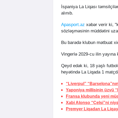
İspaniya La Liqası təmsilçil
alınıb.
Apasport.az
xəbər verir ki, "
sözləşməsinin müddətini uza
Bu barədə klubun mətbuat xi
Vingerlə 2029-cu ilin yayına
Qeyd edək ki, 18 yaşlı futbo
heyətində La Liqada 1 matçda
“Liverpul” “Barselona”nın
Yaponiya millisinin üzvü “
Fransa klubunda yeni müq
Xabi Alonso “Çelsi”ni niyə
Premyer Liqadan La Liqa