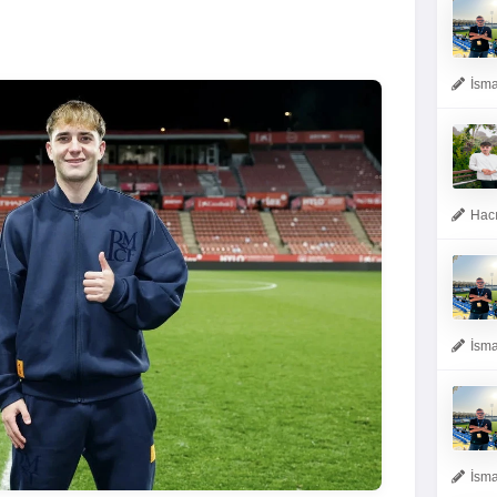
İsma
Hacı
İsma
İsma