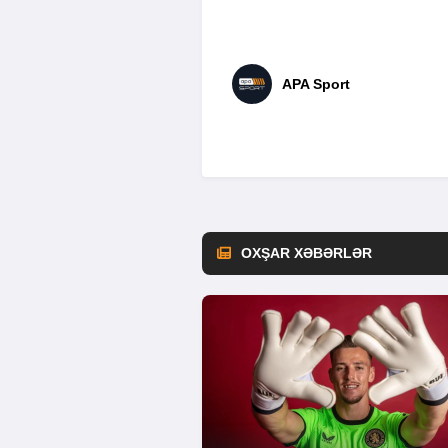
APA Sport
OXŞAR XƏBƏRLƏR