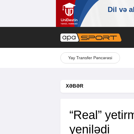
Yay Transfer Pəncərəsi
XƏBƏR
“Real” yetir
yenilədi