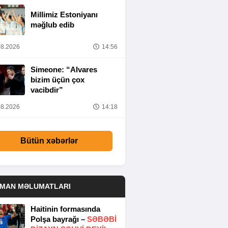
Millimiz Estoniyanı
məğlub edib
8.2026
14:56
Simeone: “Alvares
bizim üçün çox
vacibdir”
8.2026
14:18
Bütün xəbərlər
DMAN MƏLUMATLARI
Haitinin formasında
Polşa bayrağı –
SƏBƏBI