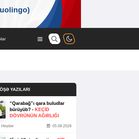
lar
ÖŞƏ YAZILARI
“Qarabağ”ı qara buludlar
bürüyüb? -
KEÇID
DÖVRÜNÜN AĞIRLIĞI
 Heydər
05.08.2026