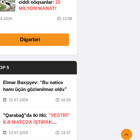
ciddi nöqsanlar:
15
MILYON MANAT!
4.2026
21:08
Digərləri
OP 5
Elmar Baxşıyev: “Bu nəticə
hamı üçün gözlənilməz oldu”
31.07.2026
16:26
"Qarabağ"da iki itki:
"VESTRİ"
İLƏ MATÇDA İŞTİRAK
ETMƏYƏCƏKLƏR
13.07.2026
14:37