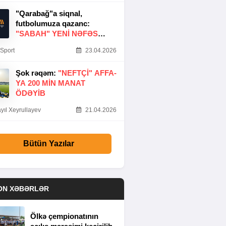
"Qarabağ"a siqnal,
futbolumuza qazanc:
"SABAH" YENI NƏFƏS
GƏTIRDI
Sport
23.04.2026
Şok rəqəm:
"NEFTÇI" AFFA-
YA 200 MIN MANAT
ÖDƏYIB
yıl Xeyrullayev
21.04.2026
Bütün Yazılar
ON XƏBƏRLƏR
Ölkə çempionatının