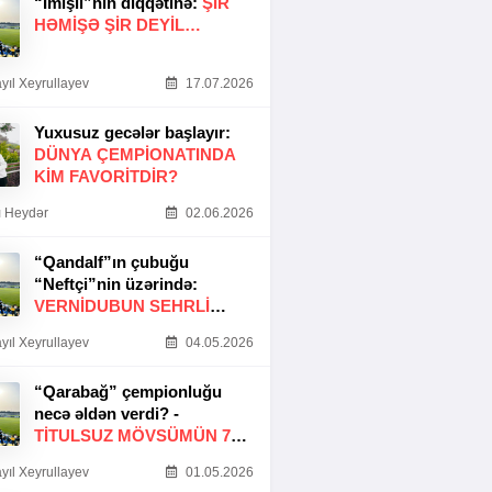
“İmişli”nin diqqətinə:
ŞIR
HƏMIŞƏ ŞIR DEYIL…
yıl Xeyrullayev
17.07.2026
Yuxusuz gecələr başlayır:
DÜNYA ÇEMPIONATINDA
KIM FAVORITDIR?
 Heydər
02.06.2026
“Qandalf”ın çubuğu
“Neftçi”nin üzərində:
VERNİDUBUN SEHRLİ
TOXUNUŞU
yıl Xeyrullayev
04.05.2026
“Qarabağ” çempionluğu
necə əldən verdi? -
TITULSUZ MÖVSÜMÜN 7
SƏBƏBI
yıl Xeyrullayev
01.05.2026