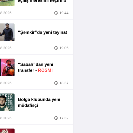
açılış mərasimi keçirilib
8.2026
19:44
“Şəmkir”də yeni təyinat
8.2026
19:05
“Sabah”dan yeni
transfer -
RƏSMİ
8.2026
18:37
Bölgə klubunda yeni
müdafiəçi
8.2026
17:32