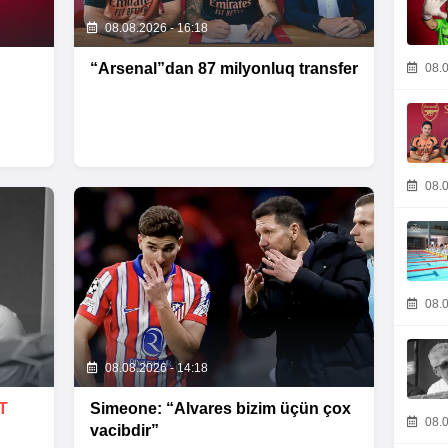
08.08.2026 - 16:18
“Arsenal”dan 87 milyonluq transfer
08.0
08.0
08.0
08.08.2026 - 14:18
T
Simeone: “Alvares bizim üçün çox
08.0
vacibdir”