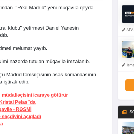
ərindən "Real Madrid" yeni müqavilə qeydə
kral klubu" yetirməsi Daniel Yanesin
APA 
dıb.
dməti məlumat yayıb.
 kimi nəzərdə tutulan müqavilə imzalanıb.
İsma
lçu Madrid təmsilçisinin əsas komandasının
 iştirak edib.
 müdafiəçisini icarəyə götürür
Kristal Pelas”da
avilə -
RƏSMİ
S
 seçdiyini açıqladı
ya