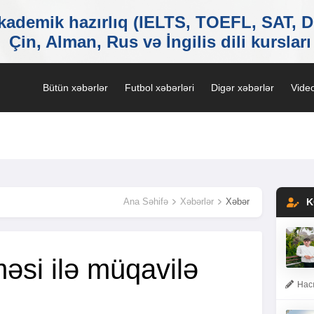
Bütün xəbərlər
Futbol xəbərləri
Digər xəbərlər
Video
Ana Səhifə
Xəbərlər
Xəbər
K
məsi ilə müqavilə
Hacı