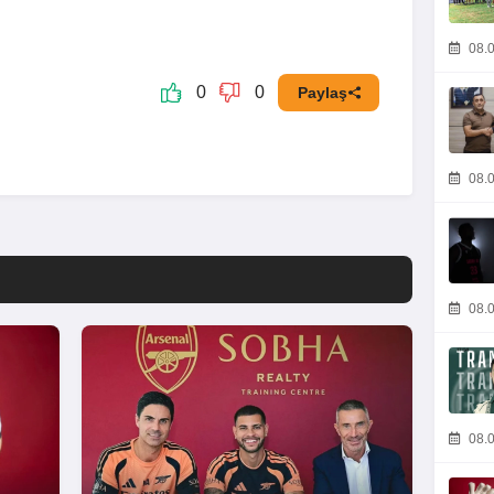
08.0
0
0
Paylaş
08.0
08.0
08.0