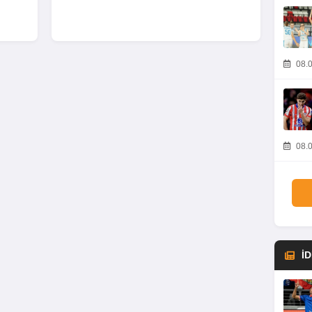
08.0
08.0
İ