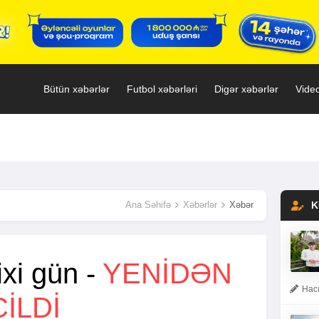
Bütün xəbərlər
Futbol xəbərləri
Digər xəbərlər
Video
Ana Səhifə
Xəbərlər
Xəbər
K
ixi gün -
YENİDƏN
Hacı
İLDİ