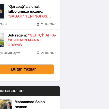
"Qarabağ"a siqnal,
futbolumuza qazanc:
"SABAH" YENI NƏFƏS
GƏTIRDI
Sport
23.04.2026
Şok rəqəm:
"NEFTÇI" AFFA-
YA 200 MIN MANAT
ÖDƏYIB
yıl Xeyrullayev
21.04.2026
Bütün Yazılar
ON XƏBƏRLƏR
Məhəmməd Salah
rəsmən