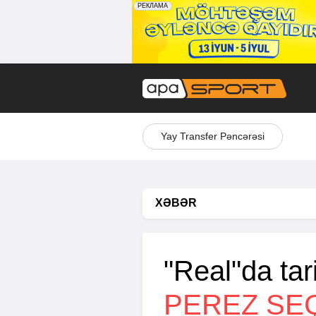
Yay Transfer Pəncərəsi
XƏBƏR
"Real"da tar
PEREZ SEÇ