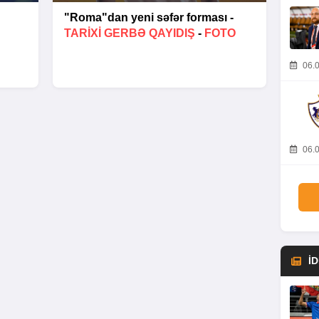
"Roma"dan yeni səfər forması -
TARIXI GERBƏ QAYIDIŞ
-
FOTO
06.0
06.0
İ