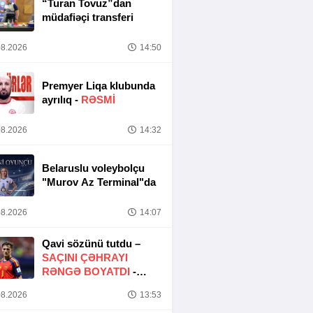
“Turan Tovuz”dan
müdafiəçi transferi
8.2026
14:50
Premyer Liqa klubunda
ayrılıq -
RƏSMİ
8.2026
14:32
Belaruslu voleybolçu
"Murov Az Terminal"da
8.2026
14:07
Qavi sözünü tutdu –
SAÇINI ÇƏHRAYI
RƏNGƏ BOYATDI
-
FOTO
8.2026
13:53