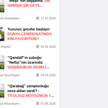
“İmişli”nin diqqətinə:
ŞIR
HƏMIŞƏ ŞIR DEYIL…
yıl Xeyrullayev
17.07.2026
Yuxusuz gecələr başlayır:
DÜNYA ÇEMPIONATINDA
KIM FAVORITDIR?
 Heydər
02.06.2026
“Qandalf”ın çubuğu
“Neftçi”nin üzərində:
VERNİDUBUN SEHRLİ
TOXUNUŞU
yıl Xeyrullayev
04.05.2026
“Qarabağ” çempionluğu
necə əldən verdi? -
TITULSUZ MÖVSÜMÜN 7
SƏBƏBI
yıl Xeyrullayev
01.05.2026