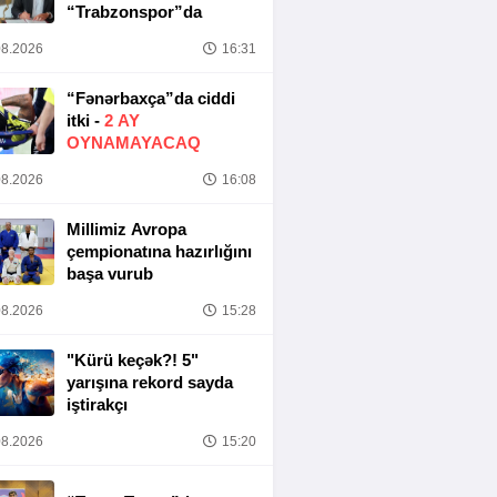
“Trabzonspor”da
8.2026
16:31
“Fənərbaxça”da ciddi
itki -
2 AY
OYNAMAYACAQ
8.2026
16:08
Millimiz Avropa
çempionatına hazırlığını
başa vurub
8.2026
15:28
"Kürü keçək?! 5"
yarışına rekord sayda
iştirakçı
8.2026
15:20