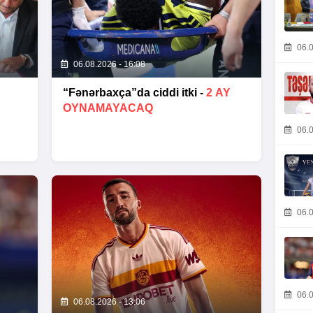
06.0
06.08.2026 - 16:08
“Fənərbaxça”da ciddi itki -
2 AY
OYNAMAYACAQ
06.0
06.0
06.0
06.08.2026 - 13:06