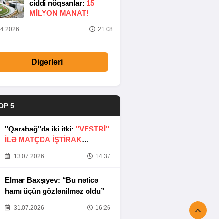
ciddi nöqsanlar:
15
MILYON MANAT!
4.2026
21:08
Digərləri
OP 5
"Qarabağ"da iki itki:
"VESTRİ"
İLƏ MATÇDA İŞTİRAK
ETMƏYƏCƏKLƏR
13.07.2026
14:37
Elmar Baxşıyev: “Bu nəticə
hamı üçün gözlənilməz oldu”
31.07.2026
16:26