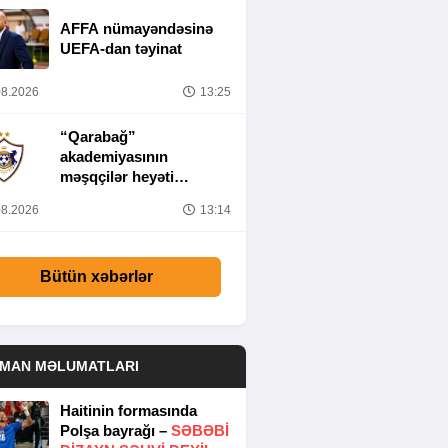
AFFA nümayəndəsinə
UEFA-dan təyinat
8.2026
13:25
“Qarabağ”
akademiyasının
məşqçilər heyəti
müəyyənləşib
8.2026
13:14
Bütün xəbərlər
DMAN MƏLUMATLARI
Haitinin formasında
Polşa bayrağı –
SƏBƏBI