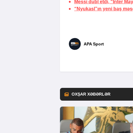
Messi dubl etdi, “İnter Ma
“Nyukasl”ın yeni baş məş
APA Sport
OXŞAR XƏBƏRLƏR