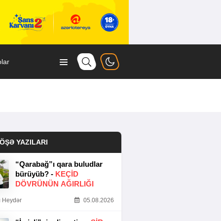
lar
ÖŞƏ YAZILARI
“Qarabağ”ı qara buludlar
bürüyüb? -
KEÇID
DÖVRÜNÜN AĞIRLIĞI
 Heydər
05.08.2026