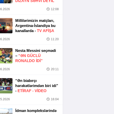
DIZAYN SƏHVI DEYIL
6.2026
12:08
Millilərimizin matçları,
Argentina-İslandiya bu
kanallarda -
TV AFİŞA
6.2026
11:20
Nesta Messini seçmədi
–
“ƏN GÜCLÜ
RONALDO IDI”
6.2026
20:11
“Ən biabırçı
hərəkətlərimdən biri idi”
-
ETIRAF -
VİDEO
5.2026
16:04
İdman komplekslərində