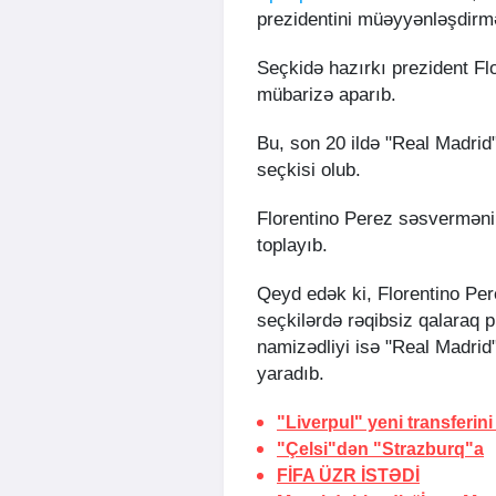
prezidentini müəyyənləşdirm
Seçkidə hazırkı prezident Fl
mübarizə aparıb.
Bu, son 20 ildə "Real Madrid"d
seçkisi olub.
Florentino Perez səsverməni 
toplayıb.
Qeyd edək ki, Florentino Pere
seçkilərdə rəqibsiz qalaraq 
namizədliyi isə "Real Madrid
yaradıb.
"Liverpul" yeni transferini
"Çelsi"dən "Strazburq"a
FİFA
ÜZR İSTƏDİ