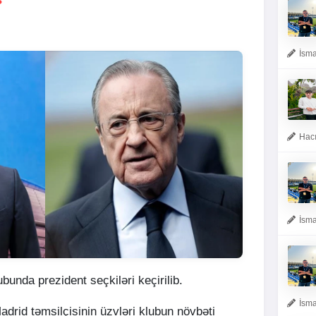
İsma
Hacı
İsma
bunda prezident seçkiləri keçirilib.
İsma
adrid təmsilçisinin üzvləri klubun növbəti