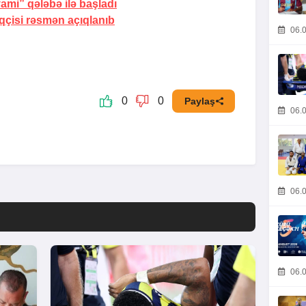
yami” qələbə ilə başladı
qçisi rəsmən açıqlanıb
06.0
0
0
Paylaş
06.0
06.0
06.0