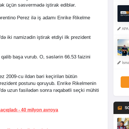
ək üçün səsvermədə iştirak ediblər.
orentino Perez ilə iş adamı Enrike Rikelme
APA 
ə iki namizədin iştirak etdiyi ilk prezident
qalib başa vurub. O, səslərin 66.53 faizini
İsma
z 2009-cu ildən bəri keçirilən bütün
prezident postunu qoruyub. Enrike Rikelmenin
"də uzun fasilədən sonra rəqabətli seçki mühiti
S
 açıqladı -
40 milyon avroya