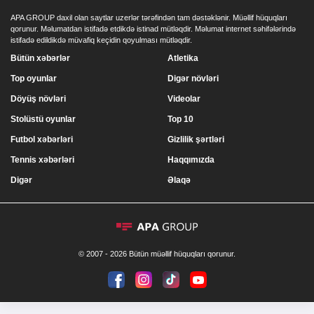
APA GROUP daxil olan saytlar uzerlər tərəfindən tam dəstəklənir. Müəllif hüquqları
qorunur. Məlumatdan istifadə etdikdə istinad mütləqdir. Məlumat internet səhifələrində
istifadə edildikdə müvafiq keçidin qoyulması mütləqdir.
Bütün xəbərlər
Atletika
Top oyunlar
Digər növləri
Döyüş növləri
Videolar
Stolüstü oyunlar
Top 10
Futbol xəbərləri
Gizlilik şərtləri
Tennis xəbərləri
Haqqımızda
Digər
Əlaqə
© 2007 - 2026 Bütün müəllif hüquqları qorunur.