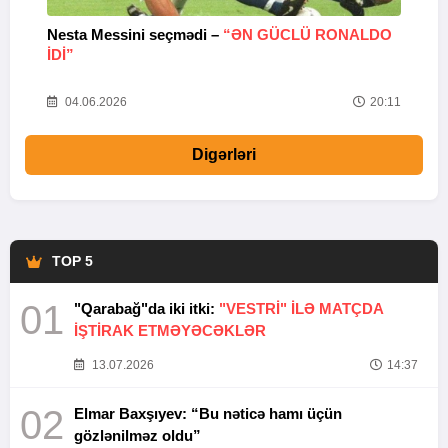
Nesta Messini seçmədi –
“ƏN GÜCLÜ RONALDO
“
IDI”
V
20
04.06.2026
20:11
Digərləri
TOP 5
01
"Qarabağ"da iki itki:
"VESTRİ" İLƏ MATÇDA
İŞTİRAK ETMƏYƏCƏKLƏR
13.07.2026
14:37
02
Elmar Baxşıyev: “Bu nəticə hamı üçün
gözlənilməz oldu”