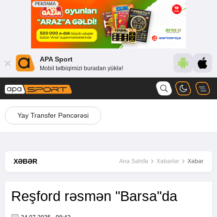
APA Sport
Mobil tətbiqimizi buradan yüklə!
Yay Transfer Pəncərəsi
XƏBƏR
Ana Səhifə
Xəbərlər
Xəbər
Reşford rəsmən "Barsa"da