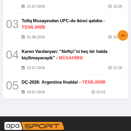
31.07.2026
16:26
03
Tofiq Musayevdən UFC-də ikinci qələbə -
YENİLƏNİB
01.08.2026
20:52
04
Karen Vardanyan: “Neftçi”ni heç bir halda
kiçiltməyəcəyik” -
MÜSAHİBƏ
22.07.2026
22:26
05
DÇ-2026: Argentina finalda! -
YENİLƏNİB
16.07.2026
01:01