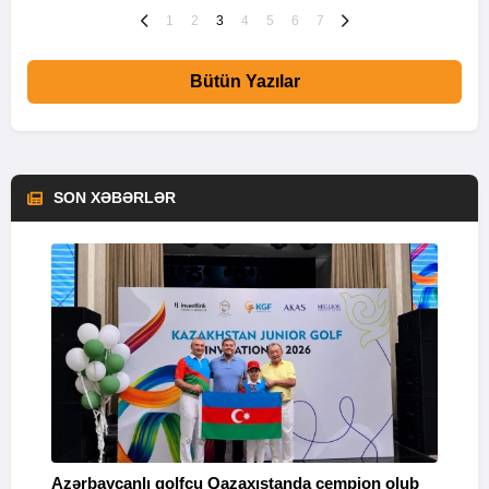
1
2
3
4
5
6
7
Bütün Yazılar
SON XƏBƏRLƏR
Azərbaycanlı qolfçu Qazaxıstanda çempion olub
“