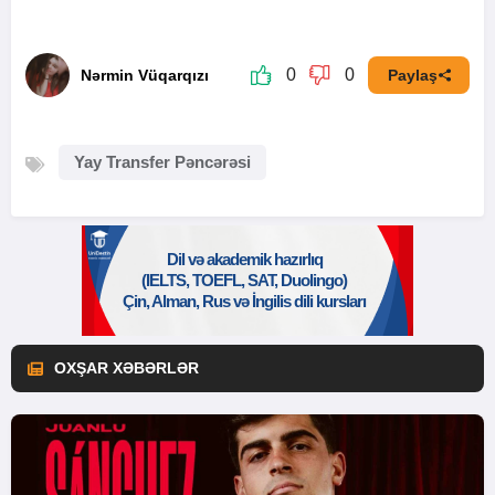
0
0
Nərmin Vüqarqızı
Paylaş
Yay Transfer Pəncərəsi
OXŞAR XƏBƏRLƏR