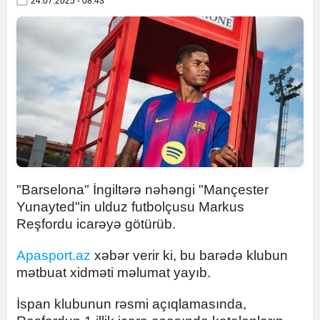
24.07.2025 - 08:43
"Barselona" İngiltərə nəhəngi "Mançester
Yunayted"in ulduz futbolçusu Markus
Reşfordu icarəyə götürüb.
Apasport.az
xəbər verir ki, bu barədə klubun
mətbuat xidməti məlumat yayıb.
İspan klubunun rəsmi açıqlamasında,