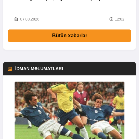
d
08
07.08.2026
12:02
Bütün xəbərlər
İDMAN MƏLUMATLARI