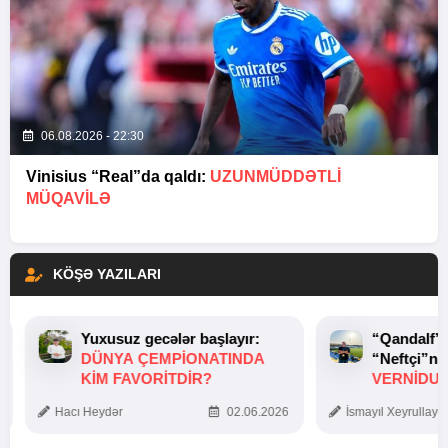
06.08.2026 - 22:30
Vinisius “Real”da qaldı:
UZUNMÜDDƏTLİ
MÜQAVİLƏ
KÖŞƏ YAZILARI
Yuxusuz gecələr başlayır:
“Qandalf”
DÜNYA ÇEMPIONATINDA
“Neftçi”ni
KIM FAVORITDIR?
VERNİDUB
TOXUNUŞ
Hacı Heydər
02.06.2026
İsmayıl Xeyrullaye