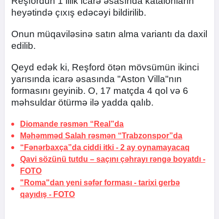
Reşfordun 1 illik icarə əsasında katalonların
heyətində çıxış edəcəyi bildirilib.
Onun müqaviləsinə satın alma variantı da daxil
edilib.
Qeyd edək ki, Reşford ötən mövsümün ikinci
yarısında icarə əsasında "Aston Villa"nın
formasını geyinib. O, 17 matçda 4 qol və 6
məhsuldar ötürmə ilə yadda qalıb.
Diomande rəsmən “Real”da
Məhəmməd Salah rəsmən “Trabzonspor”da
“Fənərbaxça”da ciddi itki -
2 ay oynamayacaq
Qavi sözünü tutdu –
saçını çəhrayı rəngə boyatdı
-
FOTO
"Roma"dan yeni səfər forması -
tarixi gerbə
qayıdış
-
FOTO