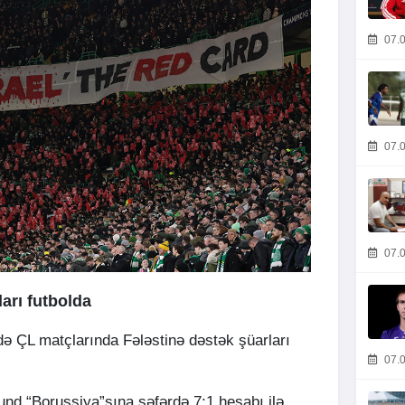
07.0
07.0
07.0
ları futbolda
 də ÇL matçlarında Fələstinə dəstək şüarları
07.0
nd “Borussiya”sına səfərdə 7:1 hesabı ilə