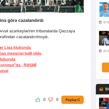
inə görə cəzalandırdı
07.0
əvvəl azarkeşlərinin tribunalarda Qəzzaya
rəfindən cəzalandırılmışdı.
er Liqa klubunda
07.0
 baş məşqçisi bəlli oldu
klubunda
"Bornmut"da -
RƏSMİ
yinat
İ
0
0
Paylaş