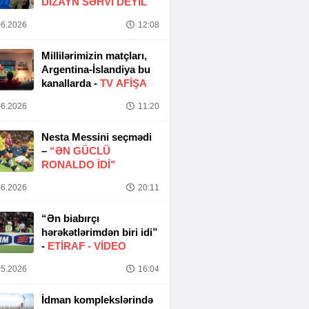
DIZAYN SƏHVI DEYIL
6.2026
12:08
Millilərimizin matçları,
Argentina-İslandiya bu
kanallarda -
TV AFİŞA
6.2026
11:20
Nesta Messini seçmədi
–
“ƏN GÜCLÜ
RONALDO IDI”
6.2026
20:11
“Ən biabırçı
hərəkətlərimdən biri idi”
-
ETIRAF -
VİDEO
5.2026
16:04
İdman komplekslərində