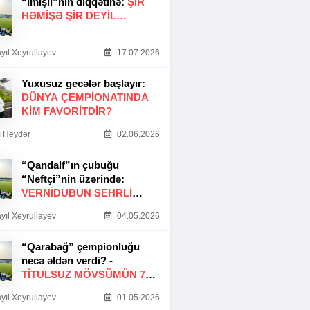
“İmişli”nin diqqətinə:
ŞIR
HƏMIŞƏ ŞIR DEYIL…
yıl Xeyrullayev
17.07.2026
Yuxusuz gecələr başlayır:
DÜNYA ÇEMPIONATINDA
KIM FAVORITDIR?
 Heydər
02.06.2026
“Qandalf”ın çubuğu
“Neftçi”nin üzərində:
VERNİDUBUN SEHRLİ
TOXUNUŞU
yıl Xeyrullayev
04.05.2026
“Qarabağ” çempionluğu
necə əldən verdi? -
TITULSUZ MÖVSÜMÜN 7
SƏBƏBI
yıl Xeyrullayev
01.05.2026