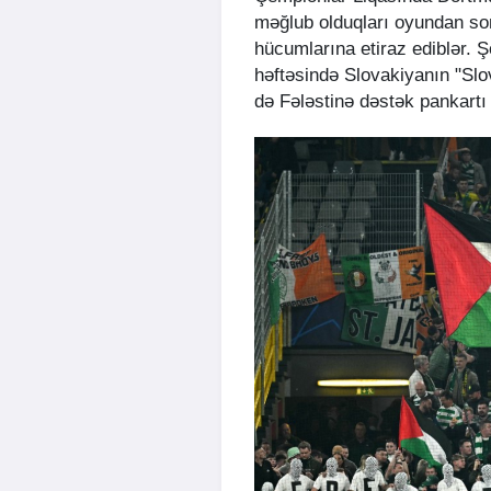
məğlub olduqları oyundan son
hücumlarına etiraz ediblər. Ş
həftəsində Slovakiyanın "Slo
də Fələstinə dəstək pankartı