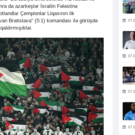
ra da azarkeşlər İsrailin Fələstinə
otlandlar Çempionlar Liqasının ilk
van Bratislava" (5:1) komandası ilə görüşdə
07.0
 qaldırmışdılar.
07.0
07.0
07.0