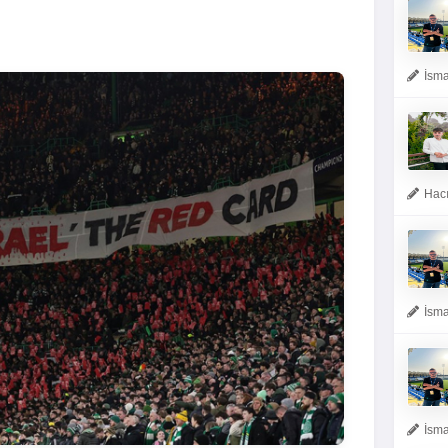
İsma
Hacı
İsma
İsma