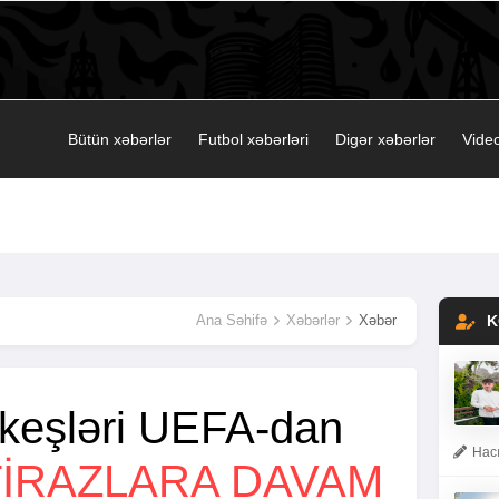
Bütün xəbərlər
Futbol xəbərləri
Digər xəbərlər
Video
Ana Səhifə
Xəbərlər
Xəbər
K
arkeşləri UEFA-dan
Hacı
TIRAZLARA DAVAM