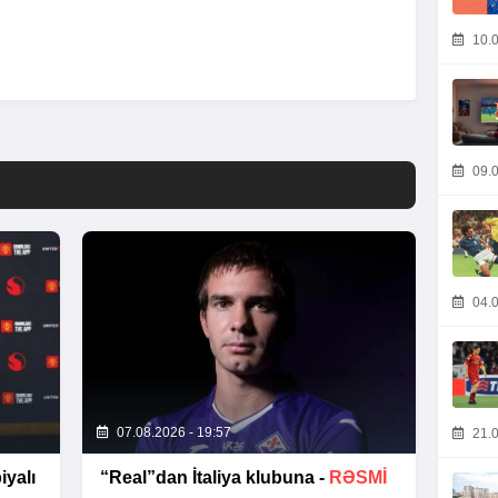
10.0
09.0
04.0
07.08.2026 - 19:57
21.0
yalı
“Real”dan İtaliya klubuna -
RƏSMİ