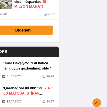
ciddi nöqsanlar:
15
MILYON MANAT!
4.2026
21:08
Digərləri
OP 5
Elmar Baxşıyev: “Bu nəticə
hamı üçün gözlənilməz oldu”
31.07.2026
16:26
"Qarabağ"da iki itki:
"VESTRİ"
İLƏ MATÇDA İŞTİRAK
ETMƏYƏCƏKLƏR
13.07.2026
14:37