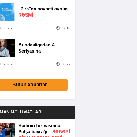
"Zirə"də növbəti ayrılıq -
RƏSMİ
8.2026
17:16
Bundesliqadan A
Seriyasına
8.2026
16:27
Bütün xəbərlər
DMAN MƏLUMATLARI
Haitinin formasında
Polşa bayrağı –
SƏBƏBI