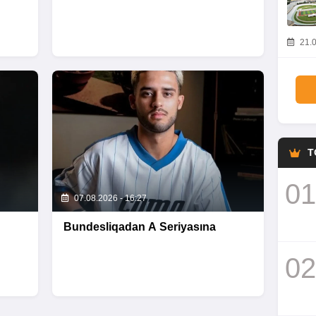
21.0
T
01
07.08.2026 - 16:27
Bundesliqadan A Seriyasına
02