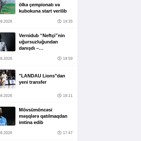
ölkə çempionatı və
kubokuna start verilib
8.2026
19:35
Vernidub “Neftçi”nin
uğursuzluğundan
danışdı –
“MƏSULIYYƏT
8.2026
18:59
TAMAMILƏ MƏNIM
ÜZƏRIMDƏDIR”
"LANDAU Lions"dan
yeni transfer
8.2026
18:11
Mövsümöncəsi
məşqlərə qatılmaqdan
imtina edib
8.2026
17:47