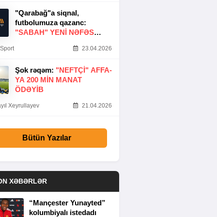
"Qarabağ"a siqnal,
futbolumuza qazanc:
"SABAH" YENI NƏFƏS
GƏTIRDI
Sport
23.04.2026
Şok rəqəm:
"NEFTÇI" AFFA-
YA 200 MIN MANAT
ÖDƏYIB
yıl Xeyrullayev
21.04.2026
Bütün Yazılar
ON XƏBƏRLƏR
“Mançester Yunayted”
kolumbiyalı istedadı