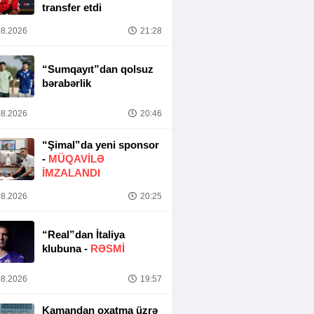
transfer etdi
8.2026
21:28
“Sumqayıt”dan qolsuz
bərabərlik
8.2026
20:46
“Şimal”da yeni sponsor
-
MÜQAVİLƏ
İMZALANDI
8.2026
20:25
“Real”dan İtaliya
klubuna -
RƏSMİ
8.2026
19:57
Kamandan oxatma üzrə