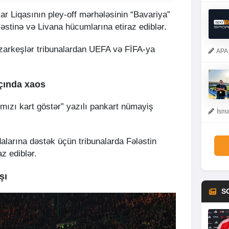
ar Liqasının pley-off mərhələsinin “Bavariya”
ələstinə və Livana hücumlarına etiraz ediblər.
azarkeşlər tribunalardan UEFA və FİFA-ya
APA 
tçında xaos
ırmızı kart göstər” yazılı pankart nümayiş
İsma
larına dəstək üçün tribunalarda Fələstin
az ediblər.
şı
S