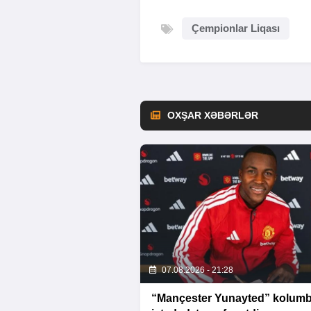
Çempionlar Liqası
OXŞAR XƏBƏRLƏR
07.08.2026 - 21:28
“Mançester Yunayted” kolumbi