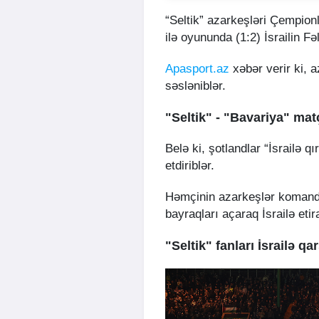
“Seltik” azarkeşləri Çempionl
ilə oyununda (1:2) İsrailin F
Apasport.az
xəbər verir ki, 
səsləniblər.
"Seltik" - "Bavariya" ma
Belə ki, şotlandlar “İsrailə q
etdiriblər.
Həmçinin azarkeşlər komanda
bayraqları açaraq İsrailə etir
"Seltik" fanları İsrailə qar