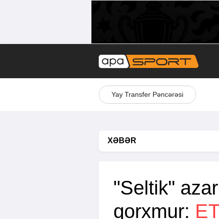
Yay Transfer Pəncərəsi
XƏBƏR
"Seltik" az
qorxmur:
E