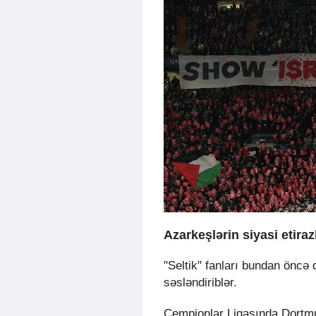
Azarkeşlərin siyasi etiraz
"Seltik" fanları bundan öncə
səsləndiriblər.
Çempionlar Liqasında Dortmu