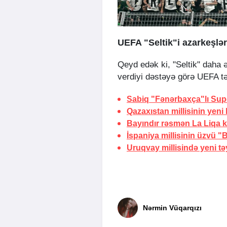
UEFA "Seltik"i azarkeşlər
Qeyd edək ki, "Seltik" daha 
verdiyi dəstəyə görə UEFA tə
Sabiq "Fənərbaxça"lı Sup
Qazaxıstan millisinin yeni
Bayındır rəsmən La Liqa 
İspaniya millisinin üzvü 
Uruqvay millisində yeni tə
Nərmin Vüqarqızı