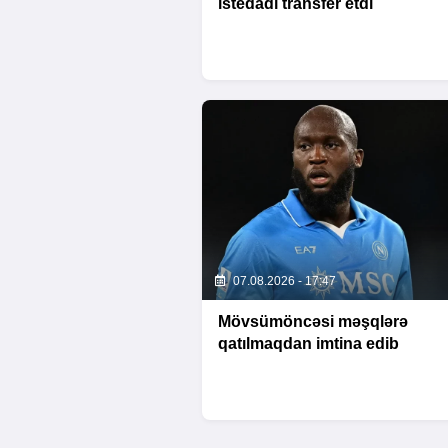
istedadı transfer etdi
07.08.2026 - 17:47
Mövsümöncəsi məşqlərə
qatılmaqdan imtina edib