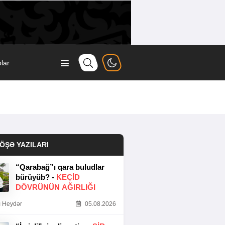
lar
ÖŞƏ YAZILARI
“Qarabağ”ı qara buludlar
bürüyüb? -
KEÇID
DÖVRÜNÜN AĞIRLIĞI
 Heydər
05.08.2026