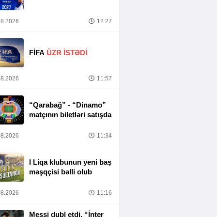
8.2026
12:27
FİFA
ÜZR İSTƏDİ
8.2026
11:57
“Qarabağ” - “Dinamo”
matçının biletləri satışda
8.2026
11:34
I Liqa klubunun yeni baş
məşqçisi bəlli olub
8.2026
11:16
Messi dubl etdi, “İnter