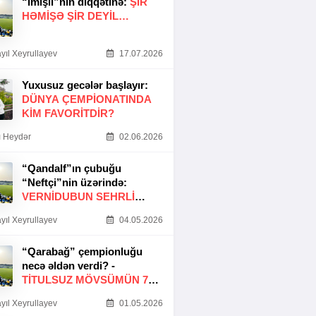
“İmişli”nin diqqətinə:
ŞIR
HƏMIŞƏ ŞIR DEYIL…
yıl Xeyrullayev
17.07.2026
Yuxusuz gecələr başlayır:
DÜNYA ÇEMPIONATINDA
KIM FAVORITDIR?
 Heydər
02.06.2026
“Qandalf”ın çubuğu
“Neftçi”nin üzərində:
VERNİDUBUN SEHRLİ
TOXUNUŞU
yıl Xeyrullayev
04.05.2026
“Qarabağ” çempionluğu
necə əldən verdi? -
TITULSUZ MÖVSÜMÜN 7
SƏBƏBI
yıl Xeyrullayev
01.05.2026