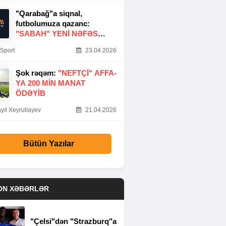
"Qarabağ"a siqnal,
futbolumuza qazanc:
"SABAH" YENI NƏFƏS
GƏTIRDI
Sport
23.04.2026
Şok rəqəm:
"NEFTÇI" AFFA-
YA 200 MIN MANAT
ÖDƏYIB
yıl Xeyrullayev
21.04.2026
Bütün Yazılar
ON XƏBƏRLƏR
"Çelsi"dən "Strazburq"a