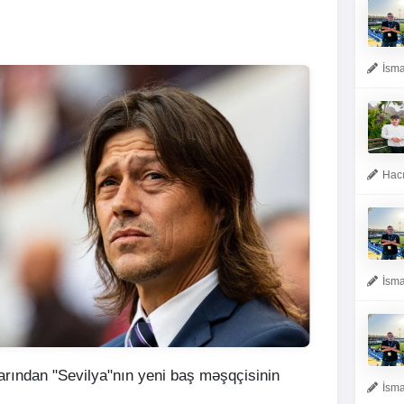
İsma
Hacı
İsma
arından "Sevilya"nın yeni baş məşqçisinin
İsma