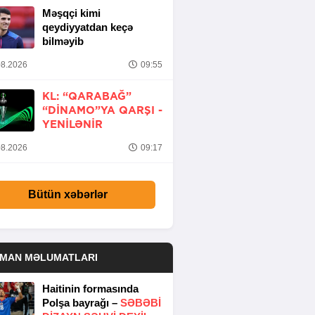
Məşqçi kimi
qeydiyyatdan keçə
bilməyib
8.2026
09:55
KL: “QARABAĞ”
“DINAMO”YA QARŞI -
YENİLƏNİR
8.2026
09:17
Bütün xəbərlər
DMAN MƏLUMATLARI
Haitinin formasında
Polşa bayrağı –
SƏBƏBI