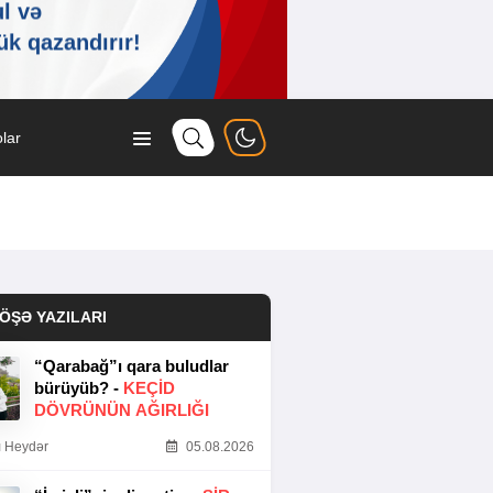
lar
ÖŞƏ YAZILARI
“Qarabağ”ı qara buludlar
bürüyüb? -
KEÇID
DÖVRÜNÜN AĞIRLIĞI
 Heydər
05.08.2026