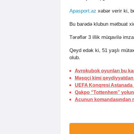
Apasport.az
xəbər verir ki, b
Bu barədə klubun mətbuat xi
Tərəflər 3 illik müqavilə imza
Qeyd edək ki, 51 yaşlı mütəx
olub.
Avrokubok oyunları bu ka
Məşqçi kimi qeydiyyatdan
UEFA Konqresi Astanada k
Qakpo “Tottenhem” yolu
Acunun komandasından re