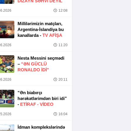
DIZAYN SƏHVI DEYIL
6.2026
12:08
Millilərimizin matçları,
Argentina-İslandiya bu
kanallarda -
TV AFİŞA
6.2026
11:20
Nesta Messini seçmədi
–
“ƏN GÜCLÜ
RONALDO IDI”
6.2026
20:11
“Ən biabırçı
hərəkətlərimdən biri idi”
-
ETIRAF -
VİDEO
5.2026
16:04
İdman komplekslərində