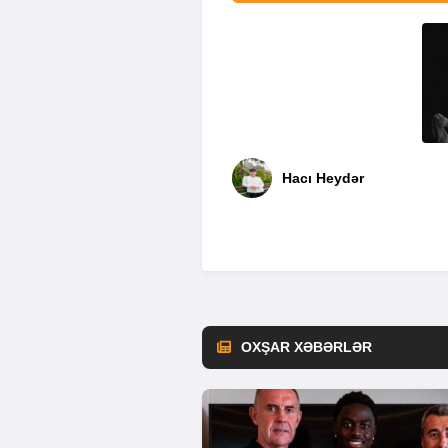
Hacı Heydər
OXŞAR XƏBƏRLƏR