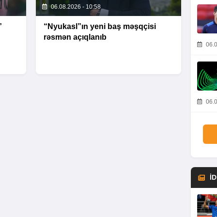
06.08.2026 - 10:58
”
“Nyukasl”ın yeni baş məşqçisi
rəsmən açıqlanıb
06.0
06.0
İ