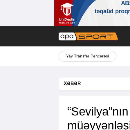
Yay Transfer Pəncərəsi
XƏBƏR
“Sevilya”nın
müəyyənləş