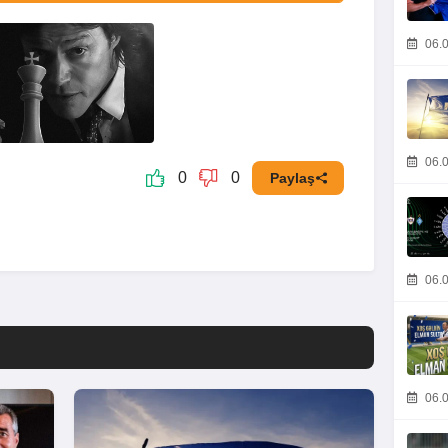
Video
06.0
06.0
0
0
Paylaş
06.0
06.0