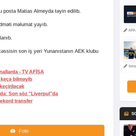
u posta Matias Almeyda təyin edilib.
dməti məlumat yayıb.
APA 
lanıb.
əssisin son iş yeri Yunanıstanın AEK klubu
İsma
nallarda -
TV AFİŞA
 keçə bilməyib
eçiriləcək
nda:
Son söz “Liverpul”da
kord transfer
S
Foto