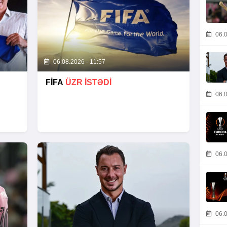
06.0
06.08.2026 - 11:57
FİFA
ÜZR İSTƏDİ
06.0
06.0
06.0