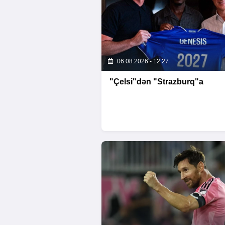
06.08.2026 - 12:27
"Çelsi"dən "Strazburq"a