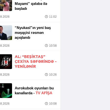
Mayami” qələbə ilə
başladı
8.2026
11:02
“Nyukasl”ın yeni baş
məşqçisi rəsmən
açıqlanıb
8.2026
10:58
AL: “BEŞIKTAŞ”
ÇEXIYA SƏFƏRINDƏ -
YENİLƏNİR
8.2026
10:26
Avrokubok oyunları bu
kanallarda -
TV AFİŞA
8.2026
10:08