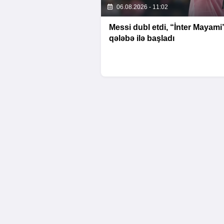
06.08.2026 - 11:02
Messi dubl etdi, “İnter Mayami
qələbə ilə başladı