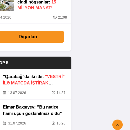
ciddi nöqsanlar:
15
MILYON MANAT!
4.2026
21:08
Digərləri
OP 5
"Qarabağ"da iki itki:
"VESTRİ"
İLƏ MATÇDA İŞTİRAK
ETMƏYƏCƏKLƏR
13.07.2026
14:37
Elmar Baxşıyev: “Bu nəticə
hamı üçün gözlənilməz oldu”
31.07.2026
16:26