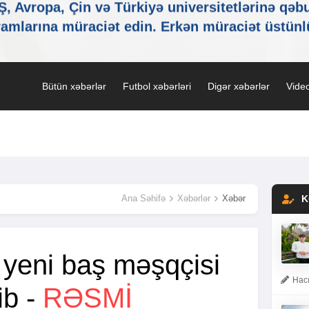
Bütün xəbərlər
Futbol xəbərləri
Digər xəbərlər
Video
Ana Səhifə
Xəbərlər
Xəbər
K
 yeni baş məşqçisi
Hacı
ib -
RƏSMİ