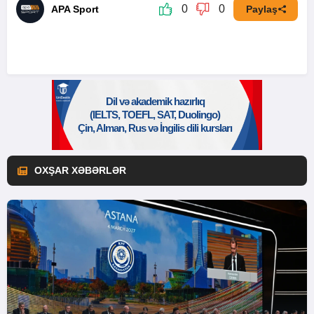
0
0
APA Sport
Paylaş
OXŞAR XƏBƏRLƏR