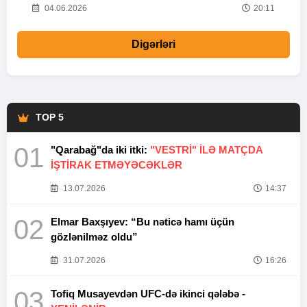
20
04.06.2026
20:11
Digərləri
TOP 5
01
"Qarabağ"da iki itki:
"VESTRİ" İLƏ MATÇDA
İŞTİRAK ETMƏYƏCƏKLƏR
13.07.2026
14:37
02
Elmar Baxşıyev: “Bu nəticə hamı üçün
gözlənilməz oldu”
31.07.2026
16:26
03
Tofiq Musayevdən UFC-də ikinci qələbə -