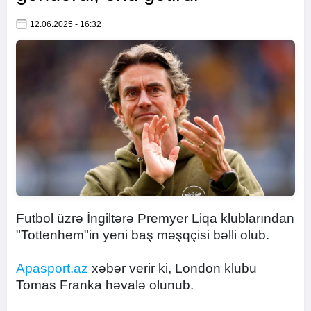
12.06.2025 - 16:32
Futbol üzrə İngiltərə Premyer Liqa klublarından
"Tottenhem"in yeni baş məşqçisi bəlli olub.
Apasport.az
xəbər verir ki, London klubu
Tomas Franka həvalə olunub.