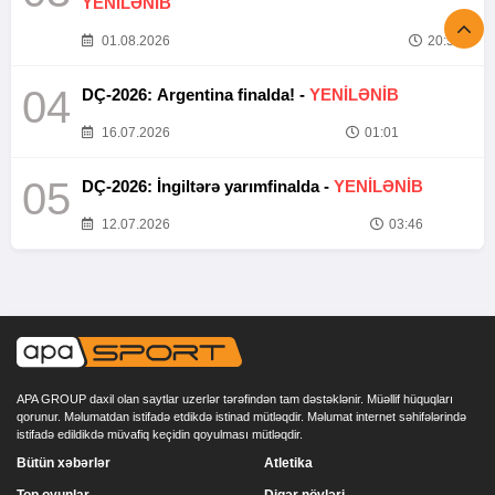
YENİLƏNİB
01.08.2026
20:52
04
DÇ-2026: Argentina finalda! -
YENİLƏNİB
16.07.2026
01:01
05
DÇ-2026: İngiltərə yarımfinalda -
YENİLƏNİB
12.07.2026
03:46
APA GROUP daxil olan saytlar uzerlər tərəfindən tam dəstəklənir. Müəllif hüquqları
qorunur. Məlumatdan istifadə etdikdə istinad mütləqdir. Məlumat internet səhifələrində
istifadə edildikdə müvafiq keçidin qoyulması mütləqdir.
Bütün xəbərlər
Atletika