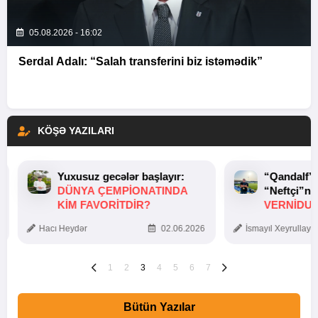
05.08.2026 - 16:02
Serdal Adalı: “Salah transferini biz istəmədik”
KÖŞƏ YAZILARI
Yuxusuz gecələr başlayır:
“Qandalf”
DÜNYA ÇEMPIONATINDA
“Neftçi”ni
KIM FAVORITDIR?
VERNİDUB
TOXUNUŞ
Hacı Heydər
02.06.2026
İsmayıl Xeyrullaye
1
2
3
4
5
6
7
Bütün Yazılar