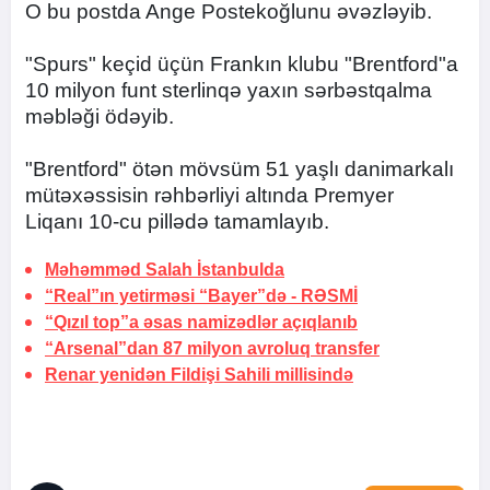
O bu postda Ange Postekoğlunu əvəzləyib.
"Spurs" keçid üçün Frankın klubu "Brentford"a
10 milyon funt sterlinqə yaxın sərbəstqalma
məbləği ödəyib.
"Brentford" ötən mövsüm 51 yaşlı danimarkalı
mütəxəssisin rəhbərliyi altında Premyer
Liqanı 10-cu pillədə tamamlayıb.
Məhəmməd Salah
İstanbulda
“Real”ın yetirməsi “Bayer”də -
RƏSMİ
“Qızıl top”a əsas namizədlər açıqlanıb
“Arsenal”dan 87 milyon avroluq transfer
Renar yenidən Fildişi Sahili millisində