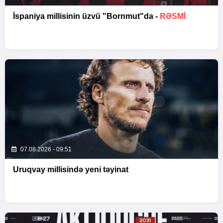
İspaniya millisinin üzvü "Bornmut"da -
RƏSMİ
07.08.2026 - 09:51
Uruqvay millisində yeni təyinat