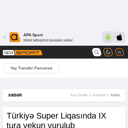
APA Sport
Mobil tətbiqimizi buradan yüklə!
Yay Transfer Pəncərəsi
XƏBƏR
Ana Səhifə
Xəbərlər
Xəbər
Türkiyə Super Liqasında IX
tura yekun vurulub