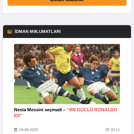
İDMAN MƏLUMATLARI
Nesta Messini seçmədi –
“ƏN GÜCLÜ RONALDO
“
IDI”
V
20
04.06.2026
20:11