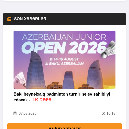
SON XƏBƏRLƏR
Bakı beynəlxalq badminton turnirinə ev sahibliyi
U
edəcək -
İLK DƏFƏ
55
07.08.2026
10:18
Bütün xəbərlər