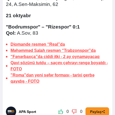
24, A.Sen-Maksimin, 62
21 oktyabr
"Bodrumspor" – "Rizespor" 0:1
Qol:
A.Sov, 83
Diomande rəsmən “Real”da
Məhəmməd Salah rəsmən “Trabzonspor”da
“Fənərbaxça”da ciddi itki -
2 ay oynamayacaq
Qavi sözünü tutdu –
saçını çəhrayı rəngə boyatdı
-
FOTO
"Roma"dan yeni səfər forması -
tarixi gerbə
qayıdış
-
FOTO
0
0
APA Sport
Paylaş