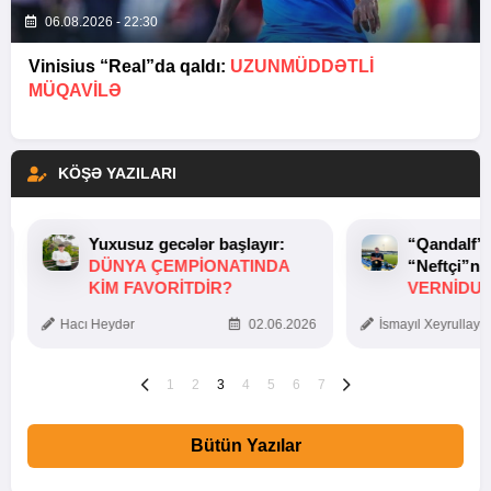
06.08.2026 - 22:30
Vinisius “Real”da qaldı:
UZUNMÜDDƏTLİ
MÜQAVİLƏ
KÖŞƏ YAZILARI
Yuxusuz gecələr başlayır:
“Qandalf”
DÜNYA ÇEMPIONATINDA
“Neftçi”ni
KIM FAVORITDIR?
VERNİDUB
TOXUNUŞ
Hacı Heydər
02.06.2026
İsmayıl Xeyrullaye
1
2
3
4
5
6
7
Bütün Yazılar