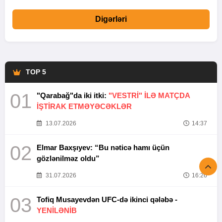
Digərləri
TOP 5
01
"Qarabağ"da iki itki:
"VESTRİ" İLƏ MATÇDA
İŞTİRAK ETMƏYƏCƏKLƏR
13.07.2026
14:37
02
Elmar Baxşıyev: “Bu nəticə hamı üçün
gözlənilməz oldu”
31.07.2026
16:26
03
Tofiq Musayevdən UFC-də ikinci qələbə -
YENİLƏNİB