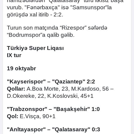
namizədlərdən "Qalatasaray" turu itkisiz başa
vurub. "Fənərbaxça" isə "Samsunspor"la
görüşdə xal itirib - 2:2.
Turun son matçında “Rizespor” səfərdə
“Bodrumspor”a qalib gəlib.
Türkiyə Super Liqası
IX tur
19 oktyabr
"Kayserispor" – "Qaziantep" 2:2
Qollar:
A.Boa Morte, 23, M.Kardoso, 56 –
D.Okereke, 22, K.Koslovski, 45+1
"Trabzonspor" – "Başakşehir" 1:0
Qol:
E.Visça, 90+1
"Anltayaspor" – "Qalatasaray" 0:3