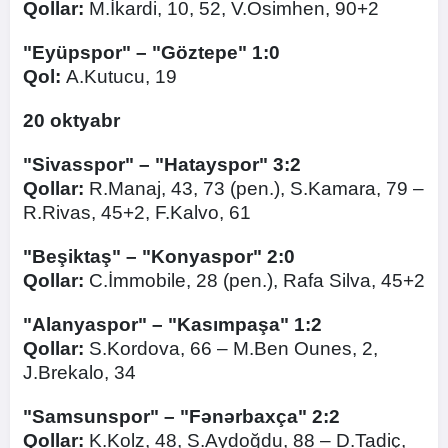
Qollar:
M.İkardi, 10, 52, V.Osimhen, 90+2
"Eyüpspor" – "Göztepe" 1:0
Qol:
A.Kutucu, 19
20 oktyabr
"Sivasspor" – "Hatayspor" 3:2
Qollar:
R.Manaj, 43, 73 (pen.), S.Kamara, 79 –
R.Rivas, 45+2, F.Kalvo, 61
"Beşiktaş" – "Konyaspor" 2:0
Qollar:
C.İmmobile, 28 (pen.), Rafa Silva, 45+2
"Alanyaspor" – "Kasımpaşa" 1:2
Qollar:
S.Kordova, 66 – M.Ben Ounes, 2,
J.Brekalo, 34
"Samsunspor" – "Fənərbaxça" 2:2
Qollar:
K.Kolz, 48, S.Aydoğdu, 88 – D.Tadiç,