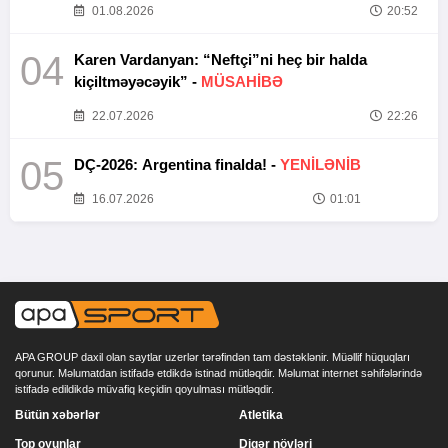
01.08.2026
20:52
04
Karen Vardanyan: “Neftçi”ni heç bir halda
kiçiltməyəcəyik” -
MÜSAHİBƏ
22.07.2026
22:26
05
DÇ-2026: Argentina finalda! -
YENİLƏNİB
16.07.2026
01:01
APA GROUP daxil olan saytlar uzerlər tərəfindən tam dəstəklənir. Müəllif hüquqları
qorunur. Məlumatdan istifadə etdikdə istinad mütləqdir. Məlumat internet səhifələrində
istifadə edildikdə müvafiq keçidin qoyulması mütləqdir.
Bütün xəbərlər
Atletika
Top oyunlar
Digər növləri