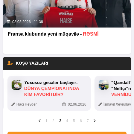
08.08.2026 - 11:38
Fransa klubunda yeni müqavilə -
RƏSMİ
KÖŞƏ YAZILARI
Yuxusuz gecələr başlayır:
“Qandalf”
DÜNYA ÇEMPIONATINDA
“Neftçi”ni
KIM FAVORITDIR?
VERNİDUB
TOXUNUŞ
Hacı Heydər
02.06.2026
İsmayıl Xeyrullaye
1
2
3
4
5
6
7