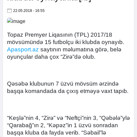
22.05.2018 - 16:55
Topaz Premyer Liqasının (TPL) 2017/18
mövsümündə 15 futbolçu iki klubda oynayıb.
Apasport.az
saytının məlumatına görə, belə
oyunçular daha çox “Zirə”də olub.
Qəsəbə klubunun 7 üzvü mövsüm ərzində
başqa komandada da çıxış etməyə vaxt tapıb.
“Keşlə”nin 4, “Zirə” və “Neftçi”nin 3, “Qəbələ”ylə
“Qarabağ”ın 2, “Kəpəz”in 1 üzvü sonradan
başqa kluba da fayda verib. “Səbail”lə