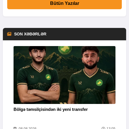
Bütün Yazılar
SON XƏBƏRLƏR
Bölgə təmsilçisindən iki yeni transfer
Y
52
08.08.2026
13:05