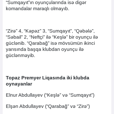
“Sumqayıt”ın oyunçularında isə digər
komandalar maraqlı olmayıb.
“Zirə” 4, “Kəpəz” 3, “Sumqayıt”, “Qəbələ”,
“Səbail” 2, “Neftçi” ilə “Keşlə” bir oyunçu ilə
güclənib. “Qarabağ” isə mövsümün ikinci
yarısında başqa klubdan oyunçu ilə
güclənməyib.
Topaz Premyer Liqasında iki klubda
oynayanlar
Elnur Abdullayev (“Keşlə” və “Sumqayıt”)
Elşən Abdullayev (“Qarabağ” və “Zirə”)