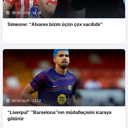
08.08.2026 - 14:18
Simeone: “Alvares bizim üçün çox vacibdir”
08.08.2026 - 13:52
“Liverpul” “Barselona”nın müdafiəçisini icarəyə
götürür