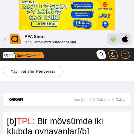
APA Sport
Mobil tətbiqimizi buradan yüklə!
Yay Transfer Pəncərəsi
XƏBƏR
Ana Səhifə
Xəbərlər
Xəbər
[b]
TPL:
Bir mövsümdə iki
klubda oynayanlar[/b]