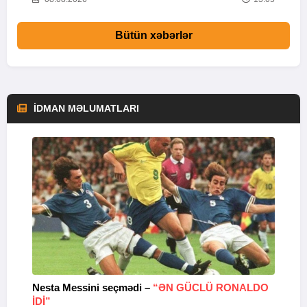
Bütün xəbərlər
İDMAN MƏLUMATLARI
Nesta Messini seçmədi –
“ƏN GÜCLÜ RONALDO
“
IDI”
V