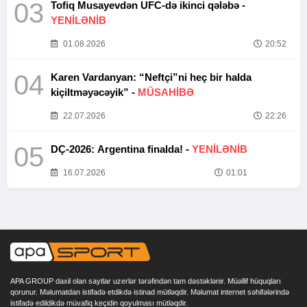
03
Tofiq Musayevdən UFC-də ikinci qələbə -
YENİLƏNİB
01.08.2026
20:52
04
Karen Vardanyan: “Neftçi”ni heç bir halda
kiçiltməyəcəyik” -
MÜSAHİBƏ
22.07.2026
22:26
05
DÇ-2026: Argentina finalda! -
YENİLƏNİB
16.07.2026
01:01
APA GROUP daxil olan saytlar uzerlər tərəfindən tam dəstəklənir. Müəllif hüquqları
qorunur. Məlumatdan istifadə etdikdə istinad mütləqdir. Məlumat internet səhifələrində
istifadə edildikdə müvafiq keçidin qoyulması mütləqdir.