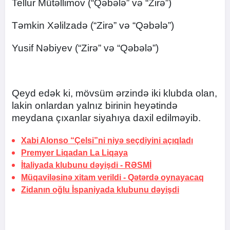
Tellur Mütəllimov (“Qəbələ” və “Zirə”)
Təmkin Xəlilzadə (“Zirə” və “Qəbələ”)
Yusif Nəbiyev (“Zirə” və “Qəbələ”)
Qeyd edək ki, mövsüm ərzində iki klubda olan,
lakin onlardan yalnız birinin heyətində
meydana çıxanlar siyahıya daxil edilməyib.
Xabi Alonso “Çelsi”ni niyə seçdiyini açıqladı
Premyer Liqadan La Liqaya
İtaliyada klubunu dəyişdi -
RƏSMİ
Müqaviləsinə xitam verildi -
Qətərdə oynayacaq
Zidanın oğlu İspaniyada klubunu dəyişdi