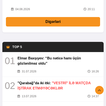
20
04.06.2026
20:11
Digərləri
TOP 5
01
Elmar Baxşıyev: “Bu nəticə hamı üçün
gözlənilməz oldu”
31.07.2026
16:26
02
"Qarabağ"da iki itki:
"VESTRİ" İLƏ MATÇDA
İŞTİRAK ETMƏYƏCƏKLƏR
13.07.2026
14:37