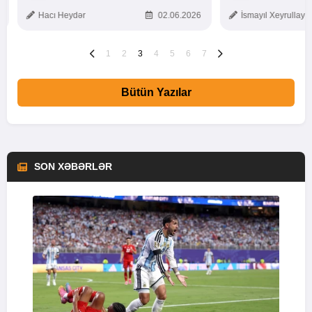
TOXUNUŞ
Hacı Heydər
02.06.2026
İsmayıl Xeyrullaye
1
2
3
4
5
6
7
Bütün Yazılar
SON XƏBƏRLƏR