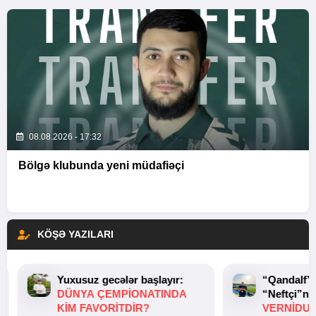
08.08.2026 - 17:32
Bölgə klubunda yeni müdafiəçi
KÖŞƏ YAZILARI
Yuxusuz gecələr başlayır:
“Qandalf”
DÜNYA ÇEMPIONATINDA
“Neftçi”ni
KIM FAVORITDIR?
VERNİDUB