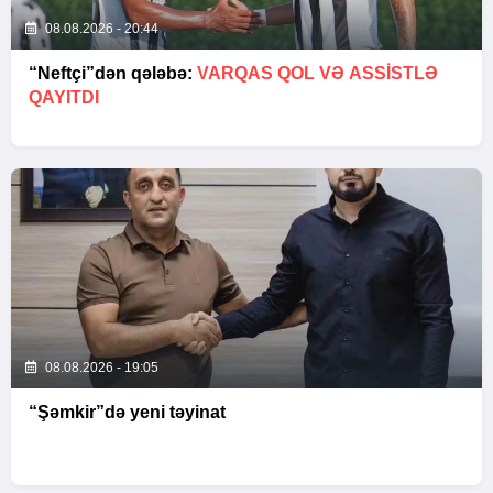
08.08.2026 - 20:44
“Neftçi”dən qələbə:
VARQAS QOL VƏ ASSİSTLƏ
QAYITDI
08.08.2026 - 19:05
“Şəmkir”də yeni təyinat