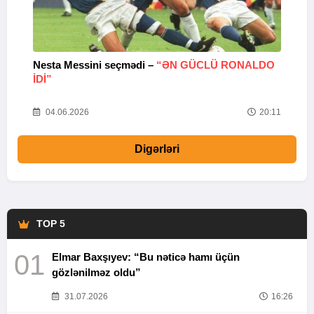
Nesta Messini seçmədi –
“ƏN GÜCLÜ RONALDO
“
IDI”
V
20
04.06.2026
20:11
Digərləri
TOP 5
01
Elmar Baxşıyev: “Bu nəticə hamı üçün
gözlənilməz oldu”
31.07.2026
16:26