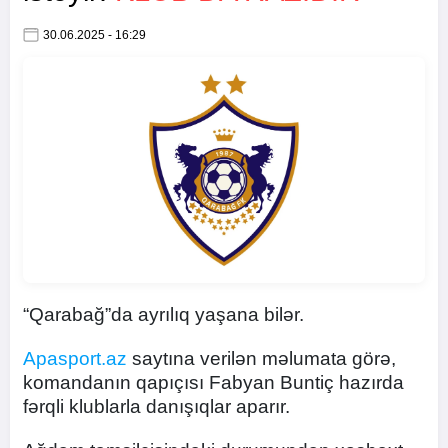
30.06.2025 - 16:29
“Qarabağ”da ayrılıq yaşana bilər.
Apasport.az
saytına verilən məlumata görə,
komandanın qapıçısı Fabyan Buntiç hazırda
fərqli klublarla danışıqlar aparır.