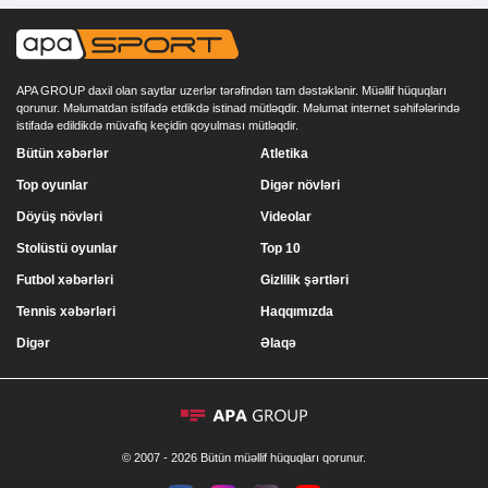
APA GROUP daxil olan saytlar uzerlər tərəfindən tam dəstəklənir. Müəllif hüquqları
qorunur. Məlumatdan istifadə etdikdə istinad mütləqdir. Məlumat internet səhifələrində
istifadə edildikdə müvafiq keçidin qoyulması mütləqdir.
Bütün xəbərlər
Atletika
Top oyunlar
Digər növləri
Döyüş növləri
Videolar
Stolüstü oyunlar
Top 10
Futbol xəbərləri
Gizlilik şərtləri
Tennis xəbərləri
Haqqımızda
Digər
Əlaqə
© 2007 - 2026 Bütün müəllif hüquqları qorunur.