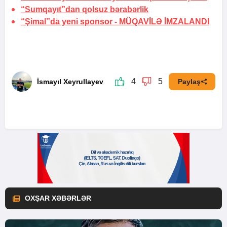
“Sumqayıt”dan qolsuz bərabərlik
“Şimal”da yeni sponsor -
MÜQAVİLƏ İMZALANDI
4
5
İsmayıl Xeyrullayev
Paylaş
OXŞAR XƏBƏRLƏR