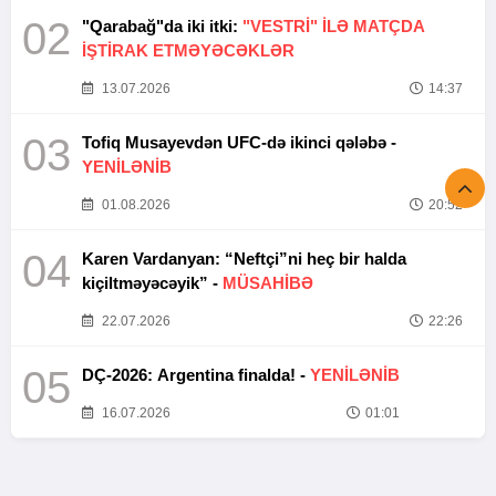
02
"Qarabağ"da iki itki:
"VESTRİ" İLƏ MATÇDA
İŞTİRAK ETMƏYƏCƏKLƏR
13.07.2026
14:37
03
Tofiq Musayevdən UFC-də ikinci qələbə -
YENİLƏNİB
01.08.2026
20:52
04
Karen Vardanyan: “Neftçi”ni heç bir halda
kiçiltməyəcəyik” -
MÜSAHİBƏ
22.07.2026
22:26
05
DÇ-2026: Argentina finalda! -
YENİLƏNİB
16.07.2026
01:01