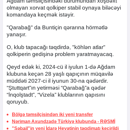
Ağdam təmsilçisindəki durumundan xoşbəxt
olmayan xorvat qolkiper stabil oynaya biləcəyi
komandaya keçmək istəyir.
"Qarabağ" da Buntiçin qərarına hörmətlə
yanaşır.
O, klub tapacağı təqdirdə, "köhlən atlar"
qolkiperin gedişinə problem yaratmayacaq.
Qeyd edək ki, 2024-cü il iyulun 1-də Ağdam
klubuna keçən 28 yaşlı qapıçının müqavilə
müddəti 2027-ci il iyunun 30-na qədərdir.
“Ştuttqart”ın yetirməsi “Qarabağ”a qədər
“İnqolştadt”, “Vizela” klublarının qapısını
qoruyub.
Bölgə təmsilçisindən iki yeni transfer
Nəriman Axundzadə Türkiyə klubunda -
RƏSMİ
"Səbail"in yeni İdarə Heyətinin təqdimatı keçirildi