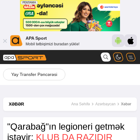
APA Sport
Mobil tətbiqimizi buradan yüklə!
Yay Transfer Pəncərəsi
XƏBƏR
Ana Səhifə
Azərbaycan
Xəbər
"Qarabağ"ın legioneri getmək
istəyir:
KLUB DA RAZIDIR