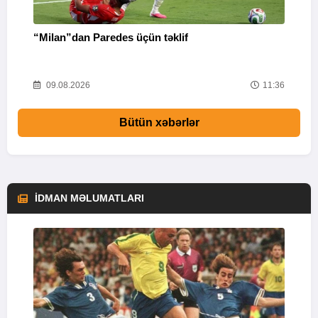
“Milan”dan Paredes üçün təklif
M
53
09.08.2026
11:36
Bütün xəbərlər
İDMAN MƏLUMATLARI