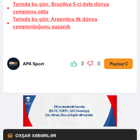
Tarixdə bu gün:
Braziliya 5-ci dəfə dünya
çempionu oldu
Tarixdə bu gün: Argentina ilk dünya
çempionluğunu qazanıb
3
0
APA Sport
Paylaş
OXŞAR XƏBƏRLƏR