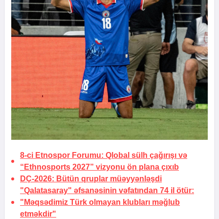
8-ci Etnospor Forumu: Qlobal sülh çağırışı və
“Ethnosports 2027” vizyonu ön plana çıxıb
DÇ-2026:
Bütün qruplar müəyyənləşdi
"Qalatasaray" əfsanəsinin vəfatından 74 il ötür:
"Məqsədimiz Türk olmayan klubları məğlub
etməkdir"