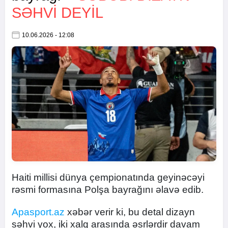
SƏHVI DEYIL
10.06.2026 - 12:08
Haiti millisi dünya çempionatında geyinəcəyi
rəsmi formasına Polşa bayrağını əlavə edib.
Apasport.az
xəbər verir ki, bu detal dizayn
səhvi yox, iki xalq arasında əsrlərdir davam