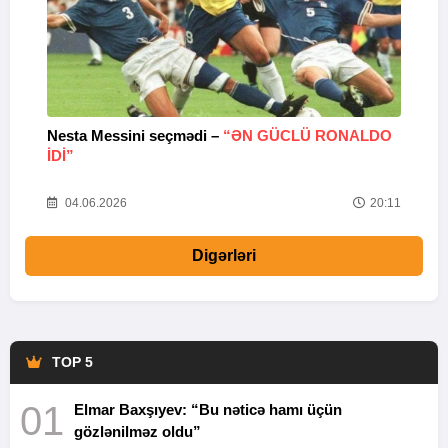
Nesta Messini seçmədi –
“ƏN GÜCLÜ RONALDO
“
IDI”
V
20
04.06.2026
20:11
Digərləri
TOP 5
01
Elmar Baxşıyev: “Bu nəticə hamı üçün
gözlənilməz oldu”