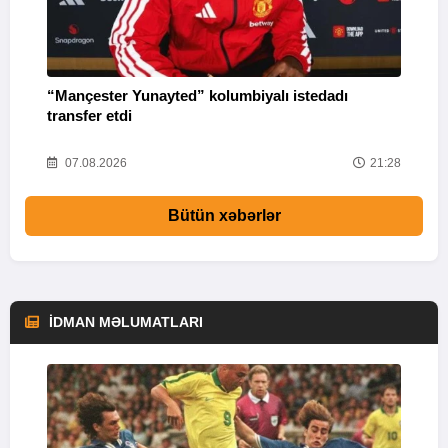
“Mançester Yunayted” kolumbiyalı istedadı
“
transfer etdi
09
07.08.2026
21:28
Bütün xəbərlər
İDMAN MƏLUMATLARI