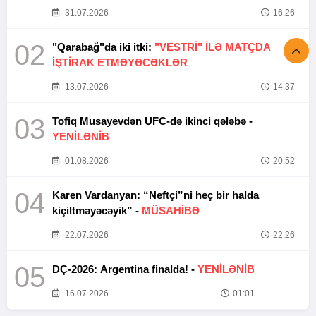
31.07.2026
16:26
02
"Qarabağ"da iki itki:
"VESTRİ" İLƏ MATÇDA
İŞTİRAK ETMƏYƏCƏKLƏR
13.07.2026
14:37
03
Tofiq Musayevdən UFC-də ikinci qələbə -
YENİLƏNİB
01.08.2026
20:52
04
Karen Vardanyan: “Neftçi”ni heç bir halda
kiçiltməyəcəyik” -
MÜSAHİBƏ
22.07.2026
22:26
05
DÇ-2026: Argentina finalda! -
YENİLƏNİB
16.07.2026
01:01