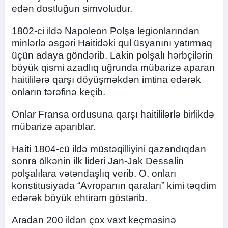
edən dostluğun simvoludur.
1802-ci ildə Napoleon Polşa legionlarından
minlərlə əsgəri Haitidəki qul üsyanını yatırmaq
üçün adaya göndərib. Lakin polşalı hərbçilərin
böyük qismi azadlıq uğrunda mübarizə aparan
haitililərə qarşı döyüşməkdən imtina edərək
onların tərəfinə keçib.
Onlar Fransa ordusuna qarşı haitililərlə birlikdə
mübarizə aparıblar.
Haiti 1804-cü ildə müstəqilliyini qazandıqdan
sonra ölkənin ilk lideri Jan-Jak Dessalin
polşalılara vətəndaşlıq verib. O, onları
konstitusiyada “Avropanın qaraları” kimi təqdim
edərək böyük ehtiram göstərib.
Aradan 200 ildən çox vaxt keçməsinə