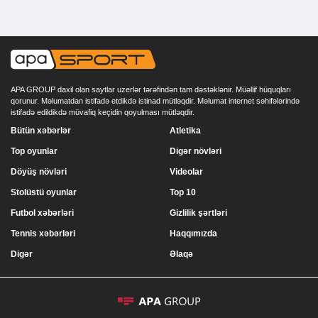
APA GROUP daxil olan saytlar uzerlər tərəfindən tam dəstəklənir. Müəllif hüquqları
qorunur. Məlumatdan istifadə etdikdə istinad mütləqdir. Məlumat internet səhifələrində
istifadə edildikdə müvafiq keçidin qoyulması mütləqdir.
Bütün xəbərlər
Atletika
Top oyunlar
Digər növləri
Döyüş növləri
Videolar
Stolüstü oyunlar
Top 10
Futbol xəbərləri
Gizlilik şərtləri
Tennis xəbərləri
Haqqımızda
Digər
Əlaqə