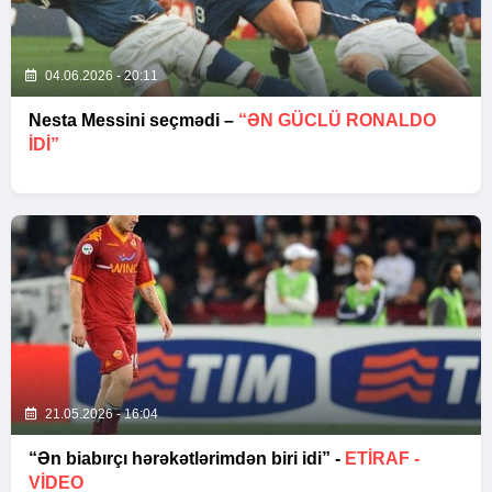
04.06.2026 - 20:11
Nesta Messini seçmədi –
“ƏN GÜCLÜ RONALDO
IDI”
21.05.2026 - 16:04
“Ən biabırçı hərəkətlərimdən biri idi” -
ETIRAF -
VİDEO