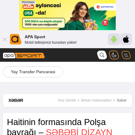
APA Sport
Mobil tətbiqimizi buradan yüklə!
Yay Transfer Pəncərəsi
XƏBƏR
Ana Səhifə
İdman məlumatları
Xəbər
Haitinin formasında Polşa
bayrağı –
SƏBƏBI DIZAYN