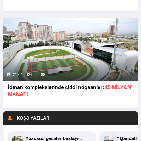
21.04.2026 - 21:08
İdman komplekslərində ciddi nöqsanlar:
15 MILYON
MANAT!
KÖŞƏ YAZILARI
Yuxusuz gecələr başlayır:
“Qandalf”