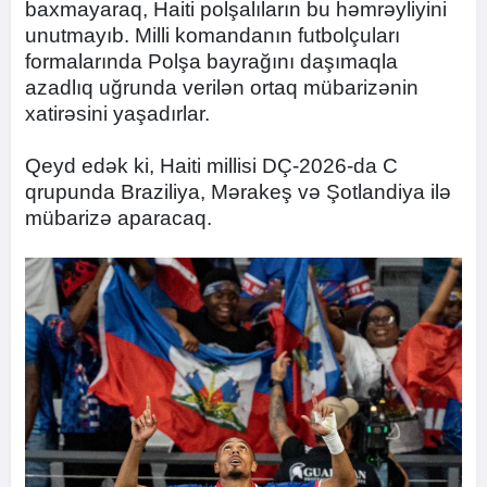
baxmayaraq, Haiti polşalıların bu həmrəyliyini
unutmayıb. Milli komandanın futbolçuları
formalarında Polşa bayrağını daşımaqla
azadlıq uğrunda verilən ortaq mübarizənin
xatirəsini yaşadırlar.
Qeyd edək ki, Haiti millisi DÇ-2026-da C
qrupunda Braziliya, Mərakeş və Şotlandiya ilə
mübarizə aparacaq.