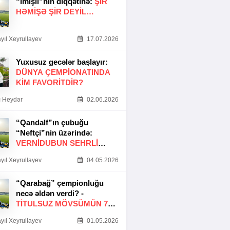
“İmişli”nin diqqətinə:
ŞIR
HƏMIŞƏ ŞIR DEYIL…
yıl Xeyrullayev
17.07.2026
Yuxusuz gecələr başlayır:
DÜNYA ÇEMPIONATINDA
KIM FAVORITDIR?
 Heydər
02.06.2026
“Qandalf”ın çubuğu
“Neftçi”nin üzərində:
VERNİDUBUN SEHRLİ
TOXUNUŞU
yıl Xeyrullayev
04.05.2026
“Qarabağ” çempionluğu
necə əldən verdi? -
TITULSUZ MÖVSÜMÜN 7
SƏBƏBI
yıl Xeyrullayev
01.05.2026