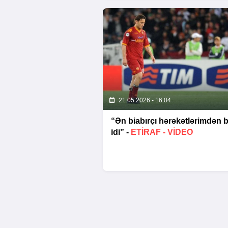
21.05.2026 - 16:04
“Ən biabırçı hərəkətlərimdən b
idi” -
ETIRAF -
VİDEO