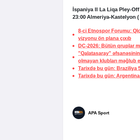
İspaniya II La Liqa Pley-Off
23:00 Almeriya-Kastelyon (
8-ci Etnospor Forumu: Qlo
vizyonu ön plana çıxıb
DÇ-2026:
Bütün qruplar 
"Qalatasaray" əfsanəsinin 
olmayan klubları məğlub 
Tarixdə bu gün:
Braziliya
Tarixdə bu gün: Argentin
APA Sport