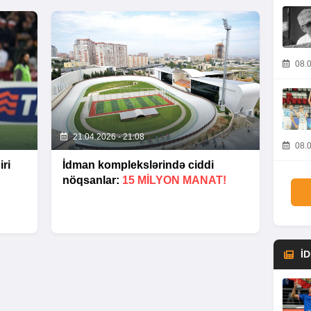
08.0
21.04.2026 - 21:08
08.0
iri
İdman komplekslərində ciddi
nöqsanlar:
15 MILYON MANAT!
İ