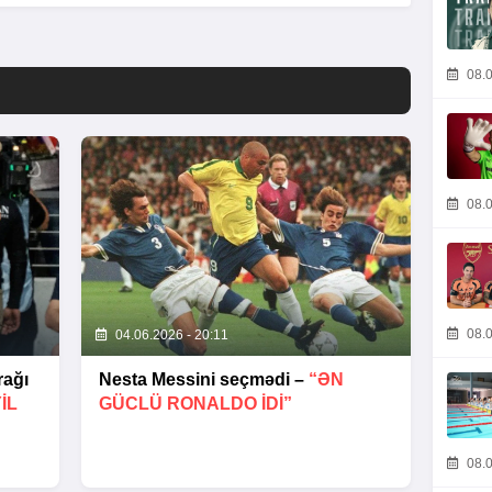
08.0
08.0
08.0
04.06.2026 - 20:11
rağı
Nesta Messini seçmədi –
“ƏN
IL
GÜCLÜ RONALDO IDI”
08.0