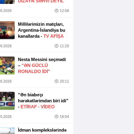
DIZAYN SƏHVI DEYIL
6.2026
12:08
Millilərimizin matçları,
Argentina-İslandiya bu
kanallarda -
TV AFİŞA
6.2026
11:20
Nesta Messini seçmədi
–
“ƏN GÜCLÜ
RONALDO IDI”
6.2026
20:11
“Ən biabırçı
hərəkətlərimdən biri idi”
-
ETIRAF -
VİDEO
5.2026
16:04
İdman komplekslərində