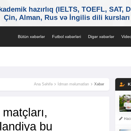
Bütün xəbərlər
Futbol xəbərləri
Digər xəbərlər
Video
Ana Səhifə
İdman məlumatları
Xəbər
K
n matçları,
Hacı
landiya bu