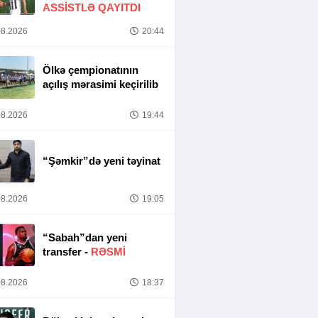
ASSİSTLƏ QAYITDI
8.2026
20:44
Ölkə çempionatının
açılış mərasimi keçirilib
8.2026
19:44
“Şəmkir”də yeni təyinat
8.2026
19:05
“Sabah”dan yeni
transfer -
RƏSMİ
8.2026
18:37