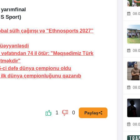
 yarımfinal
08.0
 S Sport)
bal sülh çağırışı və “Ethnosports 2027”
müəyyənləşdi
08.0
vəfatından 74 il ötür:
"Məqsədimiz Türk
etməkdir"
 5-ci dəfə dünya çempionu oldu
a ilk dünya çempionluğunu qazanıb
08.0
1
0
Paylaş
08.0