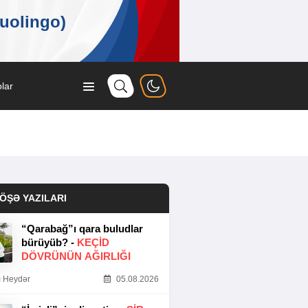
lar
ÖŞƏ YAZILARI
“Qarabağ”ı qara buludlar
bürüyüb? -
KEÇID
DÖVRÜNÜN AĞIRLIĞI
 Heydər
05.08.2026