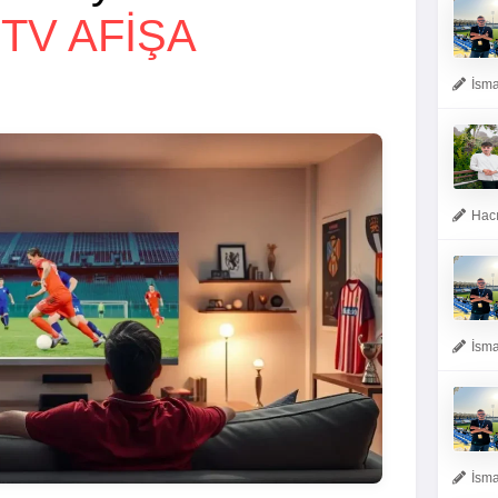
-
TV AFİŞA
İsma
Hacı
İsma
İsma