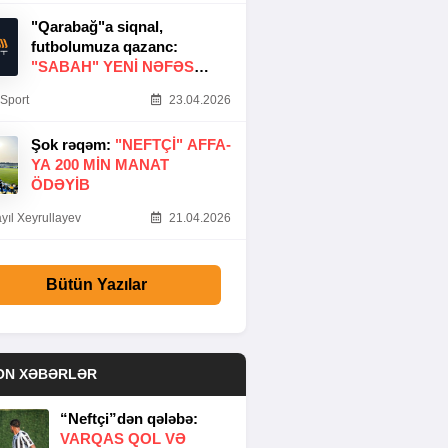
"Qarabağ"a siqnal,
futbolumuza qazanc:
"SABAH" YENI NƏFƏS
GƏTIRDI
Sport
23.04.2026
Şok rəqəm:
"NEFTÇI" AFFA-
YA 200 MIN MANAT
ÖDƏYIB
yıl Xeyrullayev
21.04.2026
Bütün Yazılar
ON XƏBƏRLƏR
“Neftçi”dən qələbə:
VARQAS QOL VƏ