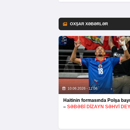
OXŞAR XƏBƏRLƏR
10.06.2026 - 12:08
Haitinin formasında Polşa bay
–
SƏBƏBI DIZAYN SƏHVI DEY