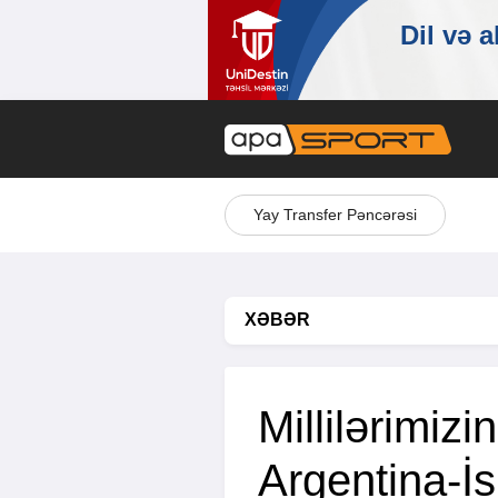
Yay Transfer Pəncərəsi
XƏBƏR
Millilərimizi
Argentina-İs