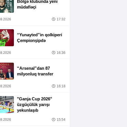
Bölgə klubunda yeni
müdafiəçi
8.2026
17:32
“Yunayted”in qolkiperi
Çempionşipdə
8.2026
16:36
“Arsenal”dan 87
milyonluq transfer
8.2026
16:18
"Ganja Cup 2026"
üzgüçülük yarışı
yekunlaşıb
8.2026
15:54