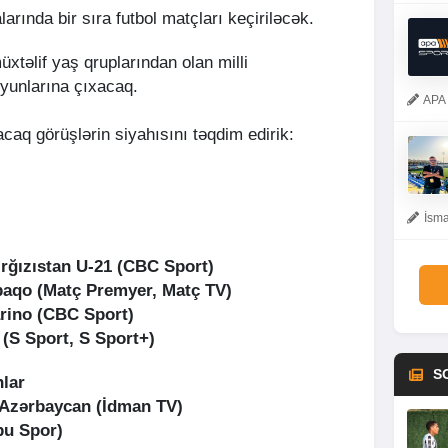
arında bir sıra futbol matçları keçiriləcək.
üxtəlif yaş qruplarından olan milli
yunlarına çıxacaq.
APA 
caq görüşlərin siyahısını təqdim edirik:
İsma
rğızıstan U-21 (CBC Sport)
baqo (Matç Premyer, Matç TV)
rino (CBC Sport)
 (S Sport, S Sport+)
S
lar
 Azərbaycan (İdman TV)
ibu Spor)