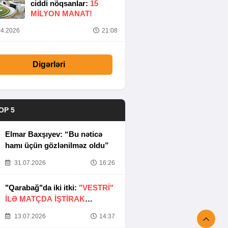
ciddi nöqsanlar:
15
MILYON MANAT!
4.2026
21:08
Digərləri
OP 5
Elmar Baxşıyev: “Bu nəticə
hamı üçün gözlənilməz oldu”
31.07.2026
16:26
"Qarabağ"da iki itki:
"VESTRİ"
İLƏ MATÇDA İŞTİRAK
ETMƏYƏCƏKLƏR
13.07.2026
14:37