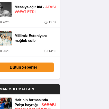
Messiyə ağır itki -
ATASI
VƏFAT ETDI
8.2026
15:02
Millimiz Estoniyanı
məğlub edib
8.2026
14:56
Bütün xəbərlər
DMAN MƏLUMATLARI
Haitinin formasında
Polşa bayrağı –
SƏBƏBI