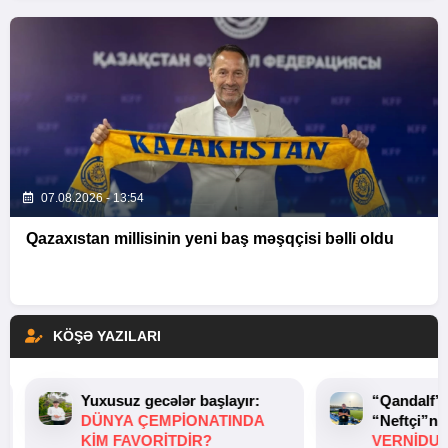
07.08.2026 - 13:54
Qazaxıstan millisinin yeni baş məşqçisi bəlli oldu
KÖŞƏ YAZILARI
Yuxusuz gecələr başlayır:
“Qandalf”
DÜNYA ÇEMPIONATINDA
“Neftçi”ni
KIM FAVORITDIR?
VERNİDUB