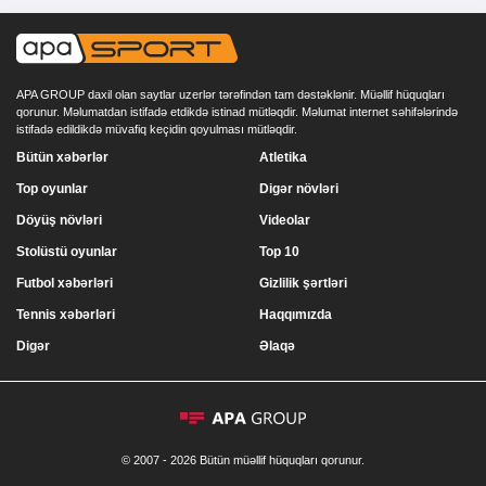
APA GROUP daxil olan saytlar uzerlər tərəfindən tam dəstəklənir. Müəllif hüquqları
qorunur. Məlumatdan istifadə etdikdə istinad mütləqdir. Məlumat internet səhifələrində
istifadə edildikdə müvafiq keçidin qoyulması mütləqdir.
Bütün xəbərlər
Atletika
Top oyunlar
Digər növləri
Döyüş növləri
Videolar
Stolüstü oyunlar
Top 10
Futbol xəbərləri
Gizlilik şərtləri
Tennis xəbərləri
Haqqımızda
Digər
Əlaqə
© 2007 - 2026 Bütün müəllif hüquqları qorunur.