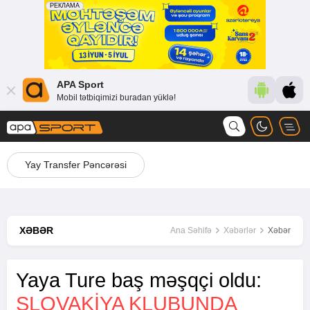
APA Sport
Mobil tətbiqimizi buradan yüklə!
Yay Transfer Pəncərəsi
XƏBƏR
Ana Səhifə
Xəbərlər
Xəbər
Yaya Ture baş məşqçi oldu:
SLOVAKIYA KLUBUNDA