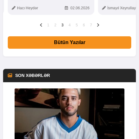
TOXUNUŞ
Hacı Heydər
02.06.2026
İsmayıl Xeyrullaye
1
2
3
4
5
6
7
Bütün Yazılar
SON XƏBƏRLƏR