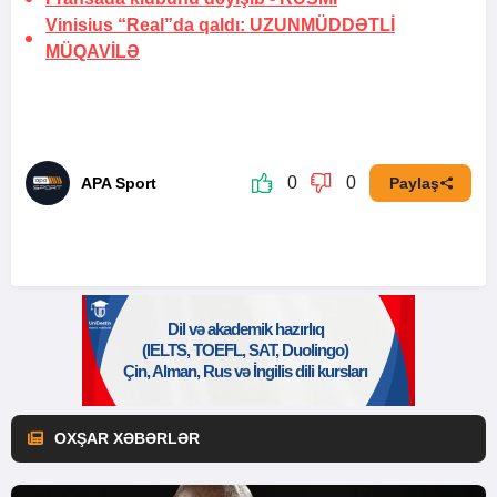
Vinisius “Real”da qaldı:
UZUNMÜDDƏTLİ
MÜQAVİLƏ
0
0
APA Sport
Paylaş
OXŞAR XƏBƏRLƏR