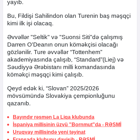
yayıb.
Bu, Fildişi Sahilindon olan Turenin baş məşqçi
kimi ilk işi olacaq.
Əvvəllər "Seltik" və "Suonsi Siti"də çalışmış
Darren O'Deanın onun köməkçisi olacağı
gözlənilir. Ture əvvəllər “Tottenhem”
akademiyasında çalışıb, “Standard”(Liej) və
Səudiyyə Ərəbistanı milli komandasında
köməkçi məşqçi kimi çalışıb.
Qeyd edək ki, “Slovan” 2025/2026
mövsümündə Slovakiya çempionluğunu
qazanıb.
Bayındır rəsmən La Liqa klubunda
İspaniya millisinin üzvü "Bornmut"da -
RƏSMİ
Uruqvay millisində yeni təyinat
Fransada klubunu dəyişib -
RƏSMİ