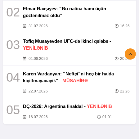
02
Elmar Baxşıyev: “Bu nəticə hamı üçün
gözlənilməz oldu”
31.07.2026
16:26
03
Tofiq Musayevdən UFC-də ikinci qələbə -
YENİLƏNİB
01.08.2026
20:52
04
Karen Vardanyan: “Neftçi”ni heç bir halda
kiçiltməyəcəyik” -
MÜSAHİBƏ
22.07.2026
22:26
05
DÇ-2026: Argentina finalda! -
YENİLƏNİB
16.07.2026
01:01