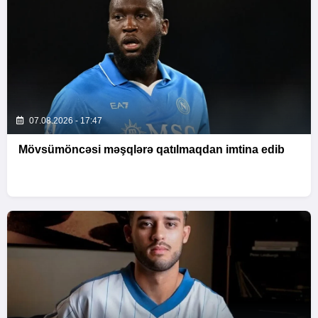
07.08.2026 - 17:47
Mövsümöncəsi məşqlərə qatılmaqdan imtina edib