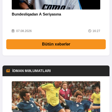
Bundesliqadan A Seriyasına
S
16
07.08.2026
16:27
Bütün xəbərlər
İDMAN MƏLUMATLARI