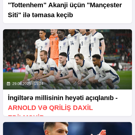
"Tottenhem" Akanji üçün "Mançester
Siti" ilə təmasa keçib
29.08.2025 - 15:34
İngiltərə millisinin heyəti açıqlanıb -
ARNOLD VƏ QRILIŞ DAXIL
EDILMƏYIB