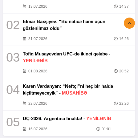
13.07.2026
14:37
02
Elmar Baxşıyev: “Bu nəticə hamı üçün
gözlənilməz oldu”
31.07.2026
16:26
03
Tofiq Musayevdən UFC-də ikinci qələbə -
YENİLƏNİB
01.08.2026
20:52
04
Karen Vardanyan: “Neftçi”ni heç bir halda
kiçiltməyəcəyik” -
MÜSAHİBƏ
22.07.2026
22:26
05
DÇ-2026: Argentina finalda! -
YENİLƏNİB
16.07.2026
01:01