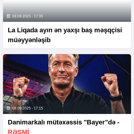
08.09.2025 - 17:35
La Liqada ayın ən yaxşı baş məşqçisi
müəyyənləşib
08.09.2025 - 17:15
Danimarkalı mütəxəssis "Bayer"də -
RƏSMI