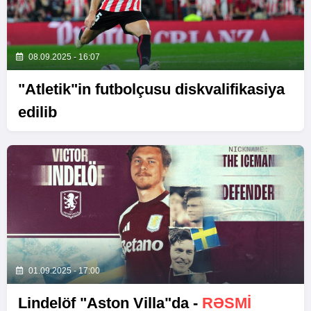
08.09.2025 - 16:07
"Atletik"in futbolçusu diskvalifikasiya
edilib
01.09.2025 - 17:00
Lindelöf "Aston Villa"da -
RƏSMI