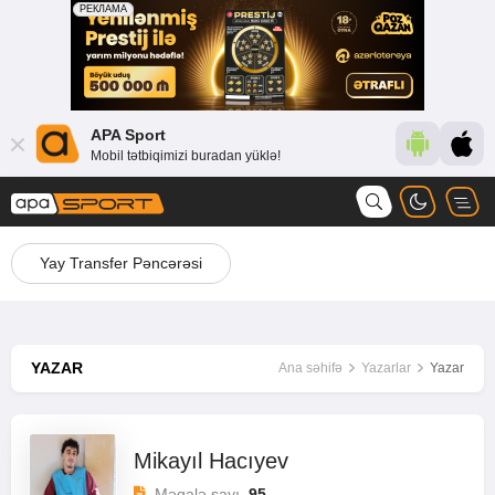
APA Sport
Mobil tətbiqimizi buradan yüklə!
Yay Transfer Pəncərəsi
YAZAR
Ana səhifə
Yazarlar
Yazar
Mikayıl Hacıyev
Məqalə sayı
95