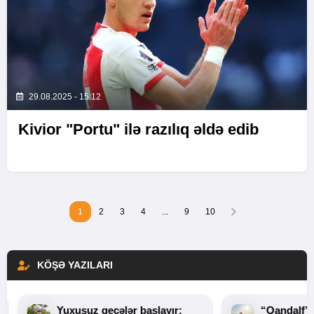
29.08.2025 - 15:12
Kivior "Portu" ilə razılıq əldə edib
1
2
3
4
...
9
10
KÖŞƏ YAZILARI
Yuxusuz gecələr başlayır:
“Qandalf”