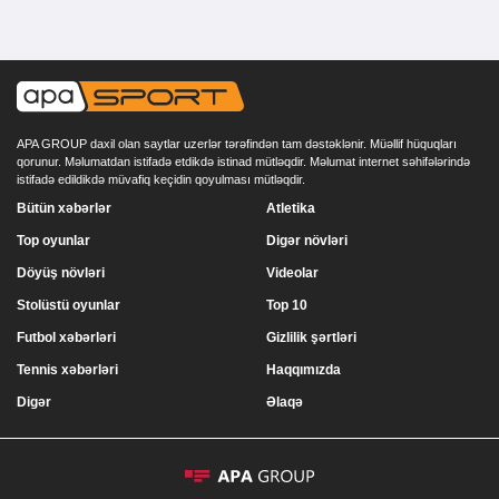
APA GROUP daxil olan saytlar uzerlər tərəfindən tam dəstəklənir. Müəllif hüquqları
qorunur. Məlumatdan istifadə etdikdə istinad mütləqdir. Məlumat internet səhifələrində
istifadə edildikdə müvafiq keçidin qoyulması mütləqdir.
Bütün xəbərlər
Atletika
Top oyunlar
Digər növləri
Döyüş növləri
Videolar
Stolüstü oyunlar
Top 10
Futbol xəbərləri
Gizlilik şərtləri
Tennis xəbərləri
Haqqımızda
Digər
Əlaqə