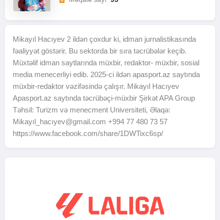
Mikayıl Hacıyev 2 ildən çoxdur ki, idman jurnalistikasında
fəaliyyət göstərir. Bu sektorda bir sıra təcrübələr keçib.
Müxtəlif idman saytlarında müxbir, redaktor- müxbir, sosial
media menecerliyi edib. 2025-ci ildən apasport.az saytında
müxbir-redaktor vəzifəsində çalışır. Mikayıl Hacıyev
Apasport.az saytında təcrübəçi-müxbir Şirkət APA Group
Təhsil: Turizm və menecment Universiteti, Əlaqə:
Mikayıl_hacı
yev@gmail.com
+994 77 480 73 57
https://www.facebook.com/share/1DWTixc6sp/