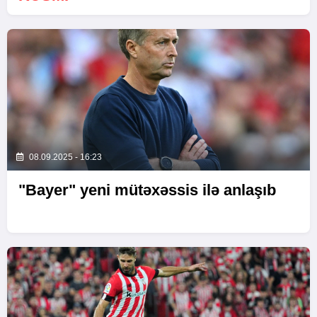
08.09.2025 - 16:23
"Bayer" yeni mütəxəssis ilə anlaşıb