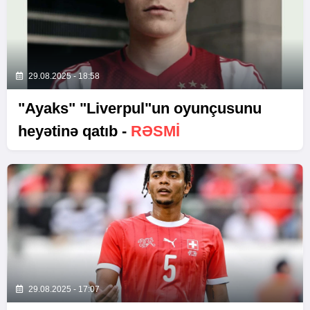
29.08.2025 - 18:58
"Ayaks" "Liverpul"un oyunçusunu
heyətinə qatıb -
RƏSMI
29.08.2025 - 17:07