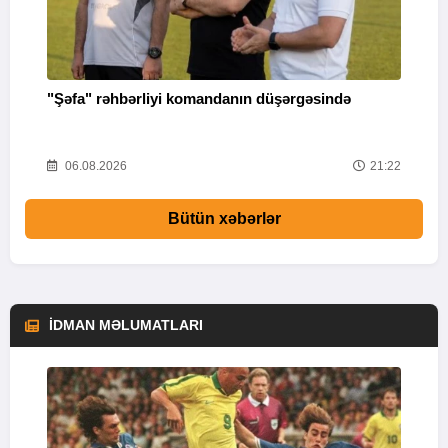
"Şəfa" rəhbərliyi komandanın düşərgəsində
K
52
06.08.2026
21:22
Bütün xəbərlər
İDMAN MƏLUMATLARI