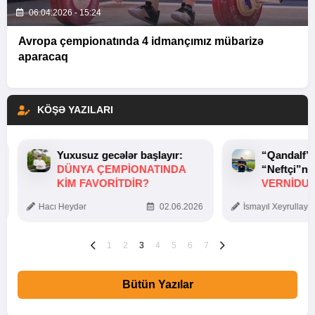
06.04.2026 - 15:24
Avropa çempionatında 4 idmançımız mübarizə
aparacaq
KÖŞƏ YAZILARI
Yuxusuz gecələr başlayır:
“Qandalf”
DÜNYA ÇEMPIONATINDA
“Neftçi”ni
KIM FAVORITDIR?
VERNİDUB
TOXUNUŞ
Hacı Heydər
02.06.2026
İsmayıl Xeyrullaye
1
2
3
4
5
6
7
Bütün Yazılar