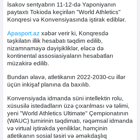
İsakov sentyabrın 11-12-də Yaponiyanın
paytaxtı Tokioda keçirilən "World Athletics"
Konqresi və Konvensiyasında iştirak ediblər.
Apasport.az
xəbər verir ki, Konqresdə
təşkilatın illik hesabatı təqdim edilib,
nizamnaməyə dəyişikliklər, eləcə də
kontinental assosiasiyaların hesabatları
müzakirə edilib.
Bundan əlavə, atletikanın 2022-2030-cu illər
üçün inkişaf planına da baxılıb.
Konvensiyada idmanda süni intellektin rolu,
xüsusilə istedadların üzə çıxarılması və təlimi,
yeni "World Athletics Ultimate" Çempionatının
(WAUC) turnirinin təqdimatı, rəqəmsal idmanda
və virtual iştirakda yeniliklər, həmçinin
atletikanın sosial təsiri və əməkdaşlıq