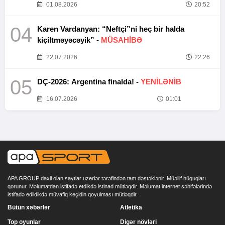
01.08.2026
20:52
04
Karen Vardanyan: “Neftçi”ni heç bir halda
kiçiltməyəcəyik” -
MÜSAHİBƏ
22.07.2026
22:26
05
DÇ-2026: Argentina finalda! -
YENİLƏNİB
16.07.2026
01:01
APA GROUP daxil olan saytlar uzerlər tərəfindən tam dəstəklənir. Müəllif hüquqları
qorunur. Məlumatdan istifadə etdikdə istinad mütləqdir. Məlumat internet səhifələrində
istifadə edildikdə müvafiq keçidin qoyulması mütləqdir.
Bütün xəbərlər
Atletika
Top oyunlar
Digər növləri