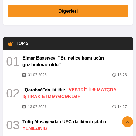
Digərləri
TOP 5
01
Elmar Baxşıyev: “Bu nəticə hamı üçün
gözlənilməz oldu”
31.07.2026
16:26
02
"Qarabağ"da iki itki:
"VESTRİ" İLƏ MATÇDA
İŞTİRAK ETMƏYƏCƏKLƏR
13.07.2026
14:37
03
Tofiq Musayevdən UFC-də ikinci qələbə -
YENİLƏNİB