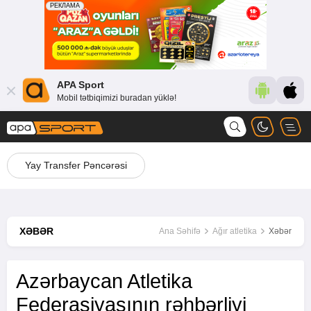
APA Sport
Mobil tətbiqimizi buradan yüklə!
Yay Transfer Pəncərəsi
XƏBƏR
Ana Səhifə
Ağır atletika
Xəbər
Azərbaycan Atletika
Federasiyasının rəhbərliyi