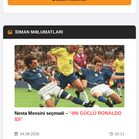
İDMAN MƏLUMATLARI
Nesta Messini seçmədi –
“ƏN GÜCLÜ RONALDO
“
IDI”
V
20
04.06.2026
20:11