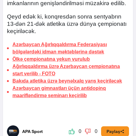
imkanlarının genişləndirilməsi müzakirə edilib.
Qeyd edək ki, konqresdən sonra sentyabrın
13-dən 21-dək atletika üzrə dünya çempionatı
keçiriləcək.
Azərbaycan Ağırlıqqaldırma Federasiyası
bölgələrdəki idman məktəblərinə dəstək
Ölkə çempionatına yekun vurulub
Ağırlıqqaldırma üzrə Azərbaycan çempionatına
start verilib -
FOTO
Bakıda atletika üzrə beynəlxalq yarış keçiriləcək
Azərbaycan gimnastları üçün antidopinq
maarifləndirmə seminarı keçirilib
0
0
APA Sport
Paylaş