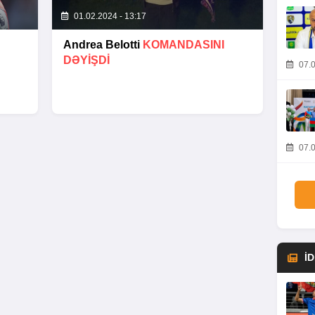
01.02.2024 - 13:17
Andrea Belotti
KOMANDASINI
DƏYIŞDI
07.0
07.0
İ