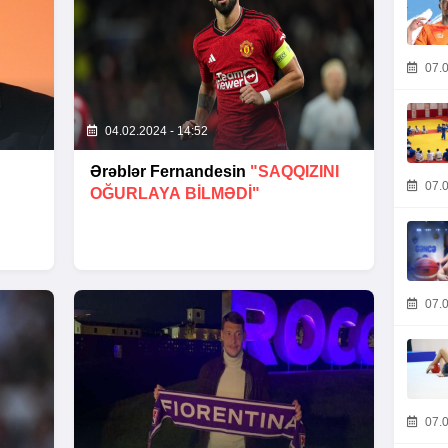
07.0
04.02.2024 - 14:52
Ərəblər Fernandesin
"SAQQIZINI
07.0
OĞURLAYA BILMƏDI"
07.0
07.0