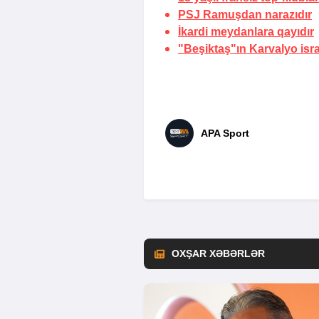
PSJ Ramuşdan
narazıdır
İkardi meydanlara
qayıdır
"Beşiktaş"ın
Karvalyo isra
APA Sport
OXŞAR XƏBƏRLƏR