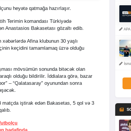
olçunu heyətə qatmağa hazırlaşır.
atih Terimin komandası Türkiyədə
ən Anastasios Bakasetası gözaltı edib.
APA 
 xəbərlərdə Afina klubunun 30 yaşlı
inin keçidini tamamlamaq üzrə olduğu
İsma
laşması mövsümün sonunda bitəcək olan
qlı olduğu bildirilir. İddialara görə, bazar
or” – “Qalatasaray” oyunundan sonra
əşəcək.
matçda iştirak edən Bakasetas, 5 qol və 3
S
alıb.
 futbolçu
rın hədəfində