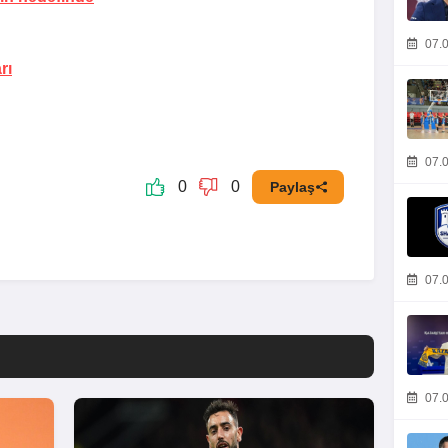
07.0
rı
07.0
0
0
Paylaş
07.0
07.0