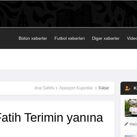
Bütün xəbərlər
Futbol xəbərləri
Digər xəbərlər
Video
Ana Səhifə
Apasport Kuponları
Xəbər
K
atih Terimin yanına
Hacı