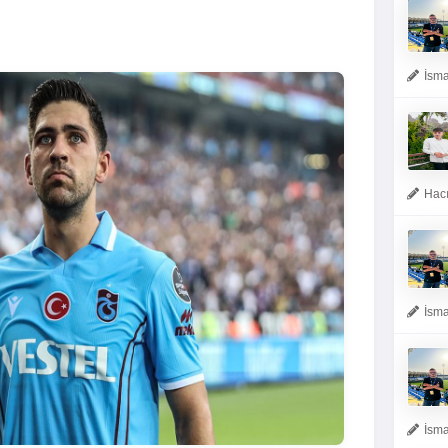
İsma
Hacı
İsma
İsma