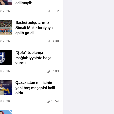
edilməyib
8.2026
15:12
Basketbolçularımız
Şimali Makedoniyaya
qalib gəldi
8.2026
14:30
"Şəfa" toplanışı
məğlubiyyətsiz başa
vurdu
8.2026
14:03
Qazaxıstan millisinin
yeni baş məşqçisi bəlli
oldu
8.2026
13:54