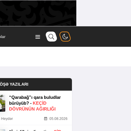
lar
ÖŞƏ YAZILARI
“Qarabağ”ı qara buludlar
bürüyüb? -
KEÇID
DÖVRÜNÜN AĞIRLIĞI
 Heydər
05.08.2026