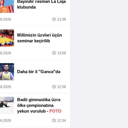
Bayındır rəsmən La Liqa
klubunda
8.2026
13:38
Millimizin üzvləri üçün
seminar keçirilib
8.2026
13:09
Daha bir il "Gəncə"də
8.2026
12:56
Bədii gimnastika üzrə
ölkə çempionatına
yekun vurulub -
FOTO
8.2026
12:34