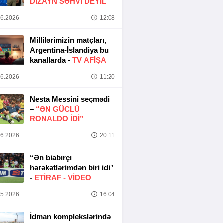
DIZAYN SƏHVI DEYIL
6.2026
12:08
Millilərimizin matçları,
Argentina-İslandiya bu
kanallarda -
TV AFİŞA
6.2026
11:20
Nesta Messini seçmədi
–
“ƏN GÜCLÜ
RONALDO IDI”
6.2026
20:11
“Ən biabırçı
hərəkətlərimdən biri idi”
-
ETIRAF -
VİDEO
5.2026
16:04
İdman komplekslərində