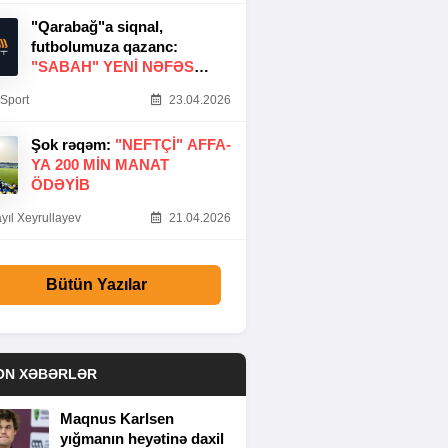
"Qarabağ"a siqnal,
futbolumuza qazanc:
"SABAH" YENI NƏFƏS
GƏTIRDI
Sport
23.04.2026
Şok rəqəm:
"NEFTÇI" AFFA-
YA 200 MIN MANAT
ÖDƏYIB
yıl Xeyrullayev
21.04.2026
Bütün Yazılar
ON XƏBƏRLƏR
Maqnus Karlsen
yığmanın heyətinə daxil