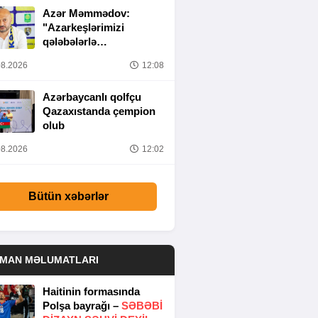
Azər Məmmədov:
"Azarkeşlərimizi
qələbələrlə
sevindirəcəyik"
8.2026
12:08
Azərbaycanlı qolfçu
Qazaxıstanda çempion
olub
8.2026
12:02
Bütün xəbərlər
DMAN MƏLUMATLARI
Haitinin formasında
Polşa bayrağı –
SƏBƏBI