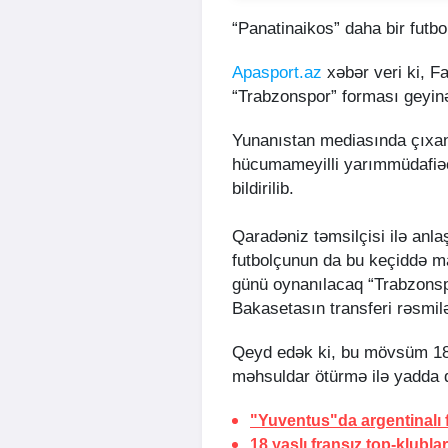
“Panatinaikos” daha bir futb
Apasport.az
xəbər veri ki, F
“Trabzonspor” forması geyin
Yunanıstan mediasında çıxan
hücumameyilli yarımmüdafiəç
bildirilib.
Qaradəniz təmsilçisi ilə an
futbolçunun da bu keçiddə mara
günü oynanılacaq “Trabzonsp
Bakasetasın transferi rəsmil
Qeyd edək ki, bu mövsüm 18 
məhsuldar ötürmə ilə yadda q
"Yuventus"da
argentinalı
18 yaşlı fransız
top-klubla