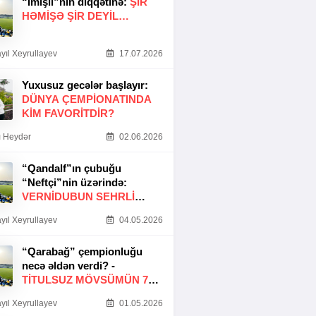
“İmişli”nin diqqətinə:
ŞIR
HƏMIŞƏ ŞIR DEYIL…
yıl Xeyrullayev
17.07.2026
Yuxusuz gecələr başlayır:
DÜNYA ÇEMPIONATINDA
KIM FAVORITDIR?
 Heydər
02.06.2026
“Qandalf”ın çubuğu
“Neftçi”nin üzərində:
VERNİDUBUN SEHRLİ
TOXUNUŞU
yıl Xeyrullayev
04.05.2026
“Qarabağ” çempionluğu
necə əldən verdi? -
TITULSUZ MÖVSÜMÜN 7
SƏBƏBI
yıl Xeyrullayev
01.05.2026