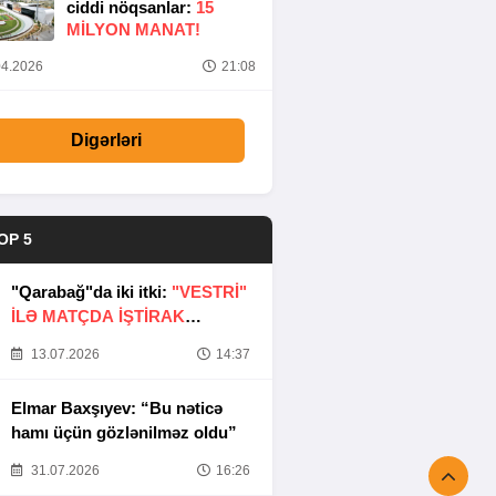
ciddi nöqsanlar:
15
MILYON MANAT!
4.2026
21:08
Digərləri
OP 5
"Qarabağ"da iki itki:
"VESTRİ"
İLƏ MATÇDA İŞTİRAK
ETMƏYƏCƏKLƏR
13.07.2026
14:37
Elmar Baxşıyev: “Bu nəticə
hamı üçün gözlənilməz oldu”
31.07.2026
16:26