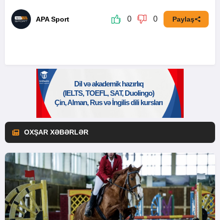
0
0
APA Sport
Paylaş
OXŞAR XƏBƏRLƏR