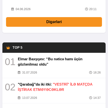
20
04.06.2026
20:11
Digərləri
TOP 5
01
Elmar Baxşıyev: “Bu nəticə hamı üçün
gözlənilməz oldu”
31.07.2026
16:26
02
"Qarabağ"da iki itki:
"VESTRİ" İLƏ MATÇDA
İŞTİRAK ETMƏYƏCƏKLƏR
13.07.2026
14:37