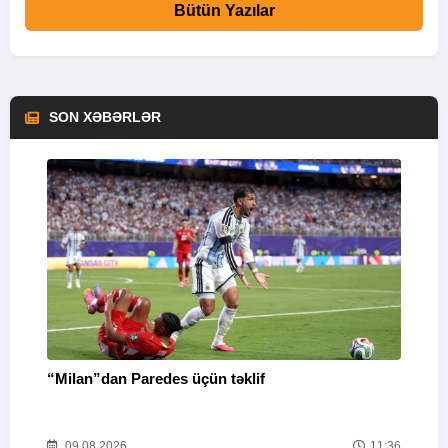
Bütün Yazılar
SON XƏBƏRLƏR
“Milan”dan Paredes üçün təklif
M
53
09.08.2026
11:36