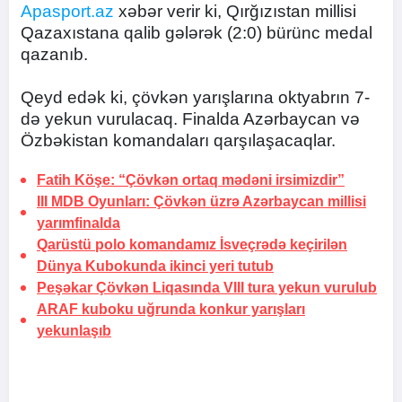
Apasport.az
xəbər verir ki, Qırğızıstan millisi
Qazaxıstana qalib gələrək (2:0) bürünc medal
qazanıb.
Qeyd edək ki, çövkən yarışlarına oktyabrın 7-
də yekun vurulacaq. Finalda Azərbaycan və
Özbəkistan komandaları qarşılaşacaqlar.
Fatih Köşe: “Çövkən ortaq mədəni irsimizdir”
III MDB Oyunları: Çövkən üzrə Azərbaycan millisi
yarımfinalda
Qarüstü polo komandamız İsveçrədə keçirilən
Dünya Kubokunda ikinci yeri tutub
Peşəkar Çövkən Liqasında VIII tura yekun vurulub
ARAF kuboku uğrunda konkur yarışları
yekunlaşıb