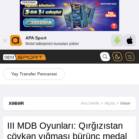
APA Sport
Mobil tətbiqimizi buradan yüklə!
Yay Transfer Pəncərəsi
XƏBƏR
Ana Səhifə
Atçılıq
Xəbər
III MDB Oyunları: Qırğızıstan
çövkən yığması bürünc medal