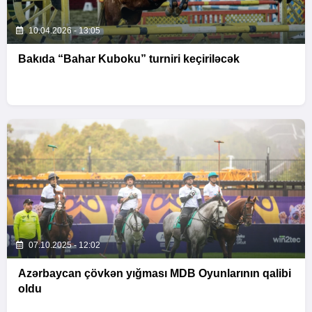
10.04.2026 - 13:05
Bakıda “Bahar Kuboku” turniri keçiriləcək
07.10.2025 - 12:02
Azərbaycan çövkən yığması MDB Oyunlarının qalibi
oldu