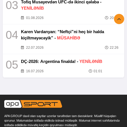
03
Tofiq Musayevdən UFC-də ikinci qələbə -
YENİLƏNİB
01.08.2026
20:52
04
Karen Vardanyan: “Neftçi”ni heç bir halda
kiçiltməyəcəyik” -
MÜSAHİBƏ
22.07.2026
22:26
05
DÇ-2026: Argentina finalda! -
YENİLƏNİB
16.07.2026
01:01
APA GROUP daxil olan saytlar uzerlər tərəfindən tam dəstəklənir. Müəllif hüquqları
qorunur. Məlumatdan istifadə etdikdə istinad mütləqdir. Məlumat internet səhifələrində
istifadə edildikdə müvafiq keçidin qoyulması mütləqdir.