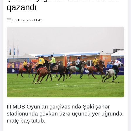
qazandı
06.10.2025 - 11:45
III MDB Oyunları çərçivəsində Şəki şəhər
stadionunda çövkən üzrə üçüncü yer uğrunda
matç baş tutub.