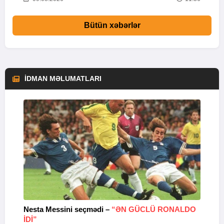
Bütün xəbərlər
İDMAN MƏLUMATLARI
Nesta Messini seçmədi –
“ƏN GÜCLÜ RONALDO
“
IDI”
V