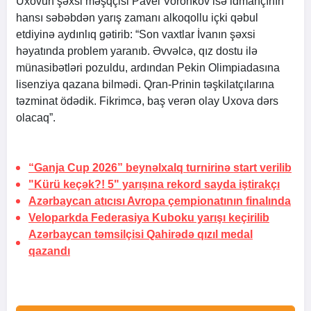
Uxovun şəxsi məşqçisi Pavel Voronkov isə idmançının
hansı səbəbdən yarış zamanı alkoqollu içki qəbul
etdiyinə aydınlıq gətirib: “Son vaxtlar İvanın şəxsi
həyatında problem yaranıb. Əvvəlcə, qız dostu ilə
münasibətləri pozuldu, ardından Pekin Olimpiadasına
lisenziya qazana bilmədi. Qran-Prinin təşkilatçılarına
təzminat ödədik. Fikrimcə, baş verən olay Uxova dərs
olacaq”.
“Ganja Cup 2026” beynəlxalq turnirinə start verilib
"Kürü keçək?! 5" yarışına rekord sayda iştirakçı
Azərbaycan atıcısı Avropa çempionatının finalında
Veloparkda Federasiya Kuboku yarışı keçirilib
Azərbaycan təmsilçisi Qahirədə qızıl medal
qazandı