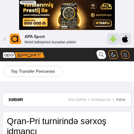
APA Sport
Mobil tətbiqimizi buradan yüklə!
Yay Transfer Pəncərəsi
XƏBƏR
Ana Səhifə
Azərbaycan
Xəbər
Qran-Pri turnirində sərxoş
idmançı