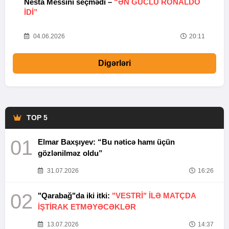
Nesta Messini seçmədi –
“ƏN GÜCLÜ RONALDO
“
IDI”
V
20
04.06.2026
20:11
Digərləri
TOP 5
01
Elmar Baxşıyev: “Bu nəticə hamı üçün
gözlənilməz oldu”
31.07.2026
16:26
02
"Qarabağ"da iki itki:
"VESTRİ" İLƏ MATÇDA
İŞTİRAK ETMƏYƏCƏKLƏR
13.07.2026
14:37