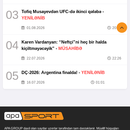
03
Tofiq Musayevdən UFC-də ikinci qələbə -
YENİLƏNİB
01.08.2026
20:52
04
Karen Vardanyan: “Neftçi”ni heç bir halda
kiçiltməyəcəyik” -
MÜSAHİBƏ
22.07.2026
22:26
05
DÇ-2026: Argentina finalda! -
YENİLƏNİB
16.07.2026
01:01
APA GROUP daxil olan saytlar uzerlər tərəfindən tam dəstəklənir. Müəllif hüquqları