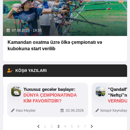
07.08.2026 - 19:35
Kamandan oxatma üzrə ölkə çempionatı və
kubokuna start verilib
KÖŞƏ YAZILARI
Yuxusuz gecələr başlayır:
“Qandalf”
DÜNYA ÇEMPIONATINDA
“Neftçi”ni
KIM FAVORITDIR?
VERNİDUB
TOXUNUŞ
Hacı Heydər
02.06.2026
İsmayıl Xeyrullaye
1
2
3
4
5
6
7