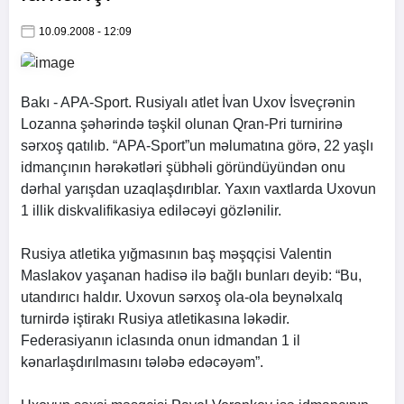
10.09.2008 - 12:09
Bakı -
APA
-Sport. Rusiyalı atlet İvan Uxov İsveçrənin
Lozanna şəhərində təşkil olunan Qran-Pri turnirinə
sərxoş qatılıb. “
APA
-Sport”un məlumatına görə, 22 yaşlı
idmançının hərəkətləri şübhəli göründüyündən onu
dərhal yarışdan uzaqlaşdırıblar. Yaxın vaxtlarda Uxovun
1 illik diskvalifikasiya ediləcəyi gözlənilir.
Rusiya atletika yığmasının baş məşqçisi Valentin
Maslakov yaşanan hadisə ilə bağlı bunları deyib: “Bu,
utandırıcı haldır. Uxovun sərxoş ola-ola beynəlxalq
turnirdə iştirakı Rusiya atletikasına ləkədir.
Federasiyanın iclasında onun idmandan 1 il
kənarlaşdırılmasını tələbə edəcəyəm”.