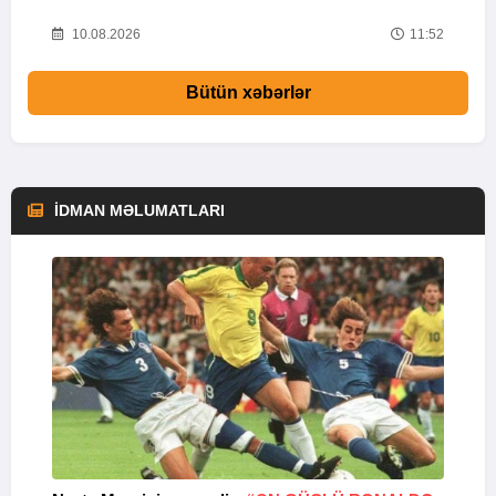
24
10.08.2026
11:52
Bütün xəbərlər
İDMAN MƏLUMATLARI