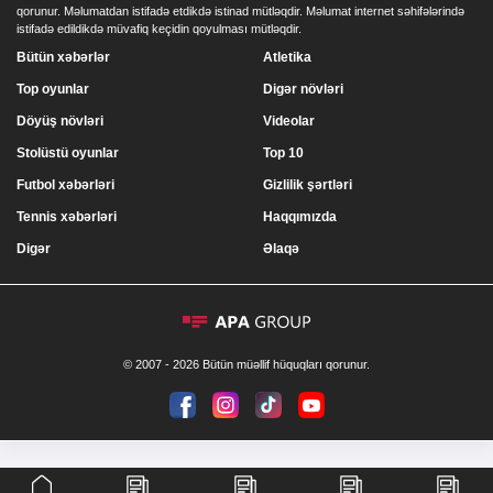
qorunur. Məlumatdan istifadə etdikdə istinad mütləqdir. Məlumat internet səhifələrində
istifadə edildikdə müvafiq keçidin qoyulması mütləqdir.
Bütün xəbərlər
Atletika
Top oyunlar
Digər növləri
Döyüş növləri
Videolar
Stolüstü oyunlar
Top 10
Futbol xəbərləri
Gizlilik şərtləri
Tennis xəbərləri
Haqqımızda
Digər
Əlaqə
© 2007 - 2026 Bütün müəllif hüquqları qorunur.