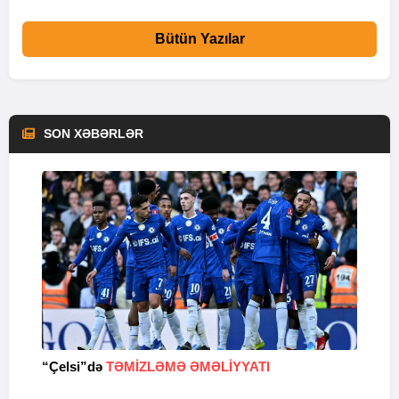
Bütün Yazılar
SON XƏBƏRLƏR
“Çelsi”də
TƏMIZLƏMƏ ƏMƏLIYYATI
A