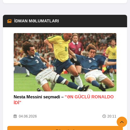
İDMAN MƏLUMATLARI
Nesta Messini seçmədi –
“ƏN GÜCLÜ RONALDO
“
IDI”
V
20
04.06.2026
20:11