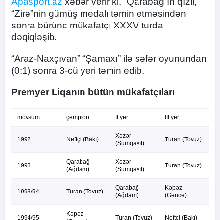
Apasport.az
xəbər verir ki, “Qarabağ”ın qızıl,
“Zirə”nin gümüş medalı təmin etməsindən
sonra bürünc mükafatçı XXXV turda
dəqiqləşib.
“Araz-Naxçıvan” “Şamaxı” ilə səfər oyunundan
(0:1) sonra 3-cü yeri təmin edib.
Premyer Liqanın bütün mükafatçıları
mövsüm
çempion
II yer
III yer
Xəzər
1992
Neftçi (Bakı)
Turan (Tovuz)
(Sumqayıt)
Qarabağ
Xəzər
1993
Turan (Tovuz)
(Ağdam)
(Sumqayıt)
Qarabağ
Kəpəz
1993/94
Turan (Tovuz)
(Ağdam)
(Gəncə)
Kəpəz
1994/95
Turan (Tovuz)
Neftçi (Bakı)