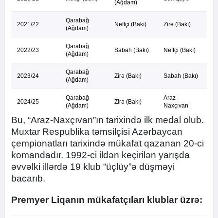
(Ağdam)
Qarabağ
2021/22
Neftçi (Bakı)
Zirə (Bakı)
(Ağdam)
Qarabağ
2022/23
Sabah (Bakı)
Neftçi (Bakı)
(Ağdam)
Qarabağ
2023/24
Zirə (Bakı)
Sabah (Bakı)
(Ağdam)
Qarabağ
Araz-
2024/25
Zirə (Bakı)
(Ağdam)
Naxçıvan
Bu, “Araz-Naxçıvan”ın tarixində ilk medal olub.
Muxtar Respublika təmsilçisi Azərbaycan
çempionatları tarixində mükafat qazanan 20-ci
komandadır. 1992-ci ildən keçirilən yarışda
əvvəlki illərdə 19 klub “üçlüy”ə düşməyi
bacarıb.
Premyer Liqanın mükafatçıları klublar üzrə: