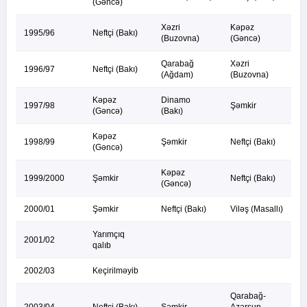
(Gəncə)
Xəzri
Kəpəz
1995/96
Neftçi (Bakı)
(Buzovna)
(Gəncə)
Qarabağ
Xəzri
1996/97
Neftçi (Bakı)
(Ağdam)
(Buzovna)
Kəpəz
Dinamo
1997/98
Şəmkir
(Gəncə)
(Bakı)
Kəpəz
1998/99
Şəmkir
Neftçi (Bakı)
(Gəncə)
Kəpəz
1999/2000
Şəmkir
Neftçi (Bakı)
(Gəncə)
2000/01
Şəmkir
Neftçi (Bakı)
Viləş (Masallı)
Yarımçıq
2001/02
qalıb
2002/03
Keçirilməyib
Qarabağ-