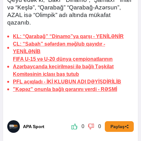
və “Keşlə”, “Qarabağ” “Qarabağ-Azərsun”,
AZAL isə “Olimpik” adı altında mükafat
qazanıb.
KL: “Qarabağ” “Dinamo”ya qarşı -
YENİLƏNİR
ÇL: “Sabah” səfərdən məğlub qayıdır -
YENİLƏNİB
FIFA U-15 və U-20 dünya çempionatlarının
Azərbaycanda keçirilməsi ilə bağlı Təşkilat
Komitəsinin iclası baş tutub
PFL açıqladı -
İKİ KLUBUN ADI DƏYİŞDİRİLİB
"Kəpəz" onunla bağlı qərarını verdi -
RƏSMİ
0
0
APA Sport
Paylaş