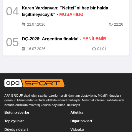
04
Karen Vardanyan: “Neftçi”ni heç bir halda
kiçiltməyəcəyik” -
MÜSAHİBƏ
22.07.2026
22:26
05
DÇ-2026: Argentina finalda! -
YENİLƏNİB
16.07.2026
01:01
APA GROUP daxil olan saytlar uzerlər tərəfindən tam dəstəklənir. Müəllif hüquqları
qorunur. Məlumatdan istifadə etdikdə istinad mütləqdir. Məlumat internet səhifələrində
istifadə edildikdə müvafiq keçidin qoyulması mütləqdir.
Bütün xəbərlər
Atletika
Top oyunlar
Digər növləri
Döyüş növləri
Videolar