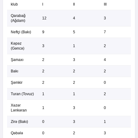
klub
I
II
III
Qarabağ
12
4
3
(Ağdam)
Neftçi (Bakı)
9
5
7
Kəpəz
3
1
2
(Gəncə)
Şamaxı
2
3
4
Bakı
2
2
2
Şəmkir
2
2
0
Turan (Tovuz)
1
1
2
Xəzər
1
3
0
Lənkəran
Zirə (Bakı)
0
3
1
Qəbələ
0
2
3