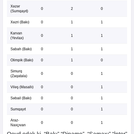
Xəzər
0
2
0
(Sumqayıt)
Xəzri (Bakı)
0
1
1
Karvan
0
1
1
(Yevlax)
Sabah (Bakı)
0
1
1
Olimpik (Bakı)
0
1
0
Simurq
0
0
1
(Zaqatala)
Viləş (Masallı)
0
0
1
Səbail (Bakı)
0
0
1
Sumqayıt
0
0
1
Araz-
0
0
1
Naxçıvan
Qeyd edək ki, “Bakı” “Dinamo”, “Şamaxı” “İnter”