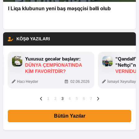
I Liqa klubunun yeni baş məşqçisi bəlli olub
KÖŞƏ YAZILARI
Yuxusuz gecələr başlayır:
“Qandalf”
DÜNYA ÇEMPIONATINDA
“Neftçi”ni
KIM FAVORITDIR?
VERNİDUB
TOXUNUŞ
Hacı Heydər
02.06.2026
İsmayıl Xeyrullaye
1
2
3
4
5
6
7
Bütün Yazılar