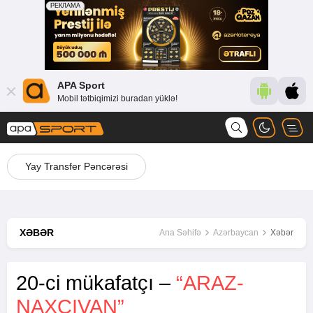
APA Sport
Mobil tətbiqimizi buradan yüklə!
Yay Transfer Pəncərəsi
XƏBƏR
Ana Səhifə
Azərbaycan
Xəbər
20-ci mükafatçı –
“ARAZ-
NAXÇIVAN”