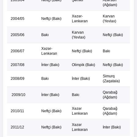
2003/04
Neftçi (Bakı)
Şəmkir
Azərsun
(Ağdam)
Xəzər-
Karvan
2004/05
Neftçi (Bakı)
Lənkəran
(Yevlax)
Karvan
2005/06
Bakı
Neftçi (Bakı)
(Yevlax)
Xəzər-
2006/07
Neftçi (Bakı)
Bakı
Lənkəran
2007/08
İnter (Bakı)
Olimpik (Bakı)
Neftçi (Bakı)
Simurq
2008/09
Bakı
İnter (Bakı)
(Zaqatala)
Qarabağ
2009/10
İnter (Bakı)
Bakı
(Ağdam)
Xəzər
Qarabağ
2010/11
Neftçi (Bakı)
Lənkəran
(Ağdam)
Xəzər
2011/12
Neftçi (Bakı)
İnter (Bakı)
Lənkəran