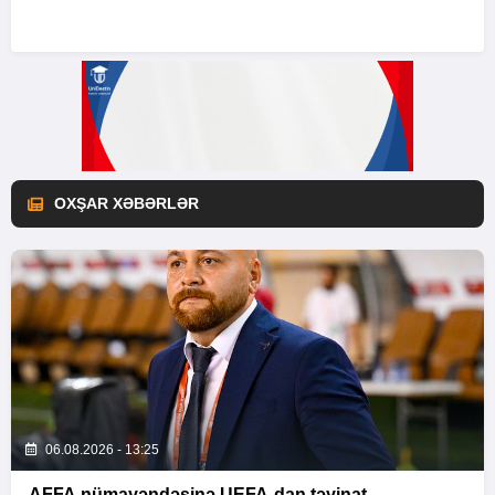
OXŞAR XƏBƏRLƏR
06.08.2026 - 13:25
AFFA nümayəndəsinə UEFA-dan təyinat