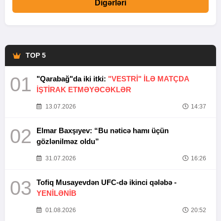
Digərləri
TOP 5
01
"Qarabağ"da iki itki:
"VESTRİ" İLƏ MATÇDA
İŞTİRAK ETMƏYƏCƏKLƏR
13.07.2026
14:37
02
Elmar Baxşıyev: “Bu nəticə hamı üçün
gözlənilməz oldu”
31.07.2026
16:26
03
Tofiq Musayevdən UFC-də ikinci qələbə -
YENİLƏNİB
01.08.2026
20:52