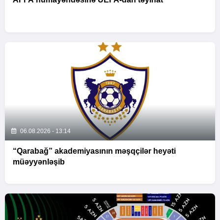
06.08.2026 - 13:14
“Qarabağ” akademiyasının məşqçilər heyəti
müəyyənləşib