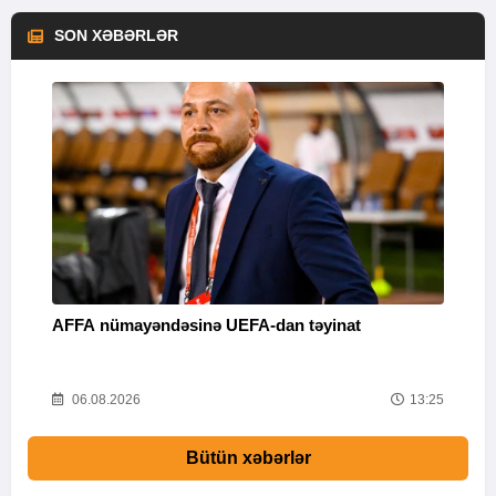
SON XƏBƏRLƏR
AFFA nümayəndəsinə UEFA-dan təyinat
“
m
53
06.08.2026
13:25
Bütün xəbərlər