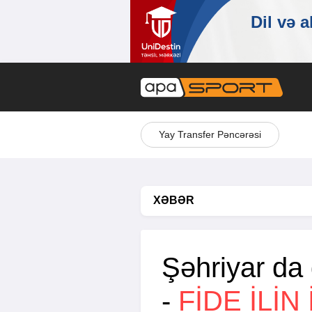
Yay Transfer Pəncərəsi
XƏBƏR
Şəhriyar da 
-
FİDE ILIN