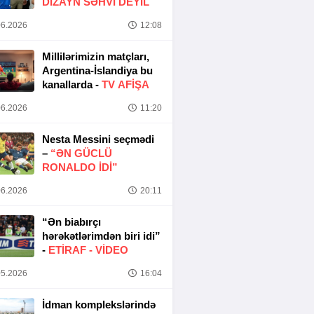
DIZAYN SƏHVI DEYIL
6.2026
12:08
Millilərimizin matçları,
Argentina-İslandiya bu
kanallarda -
TV AFİŞA
6.2026
11:20
Nesta Messini seçmədi
–
“ƏN GÜCLÜ
RONALDO IDI”
6.2026
20:11
“Ən biabırçı
hərəkətlərimdən biri idi”
-
ETIRAF -
VİDEO
5.2026
16:04
İdman komplekslərində