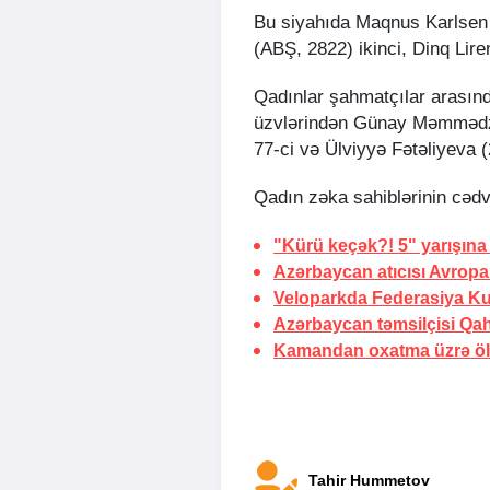
Bu siyahıda Maqnus Karlsen 
(ABŞ, 2822) ikinci, Dinq Lir
Qadınlar şahmatçılar arasınd
üzvlərindən Günay Məmmədz
77-ci və Ülviyyə Fətəliyeva (
Qadın zəka sahiblərinin cədvə
"Kürü keçək?! 5" yarışına 
Azərbaycan atıcısı Avropa
Veloparkda Federasiya Kub
Azərbaycan təmsilçisi Qah
Kamandan oxatma üzrə ölk
Tahir Hummetov