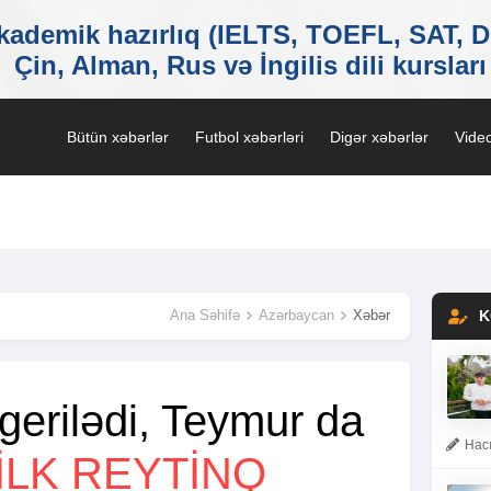
Bütün xəbərlər
Futbol xəbərləri
Digər xəbərlər
Video
Ana Səhifə
Azərbaycan
Xəbər
K
gerilədi, Teymur da
Hacı
 ILK REYTINQ