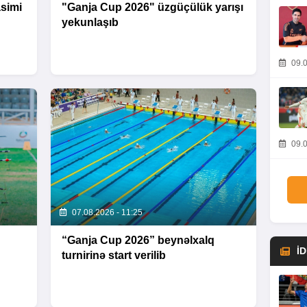
asimi
"Ganja Cup 2026" üzgüçülük yarışı
yekunlaşıb
09.0
09.0
07.08.2026 - 11:25
“Ganja Cup 2026” beynəlxalq
İ
turnirinə start verilib