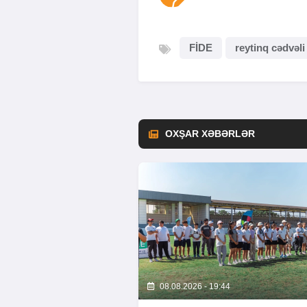
FİDE
reytinq cədvəli
OXŞAR XƏBƏRLƏR
08.08.2026 - 19:44