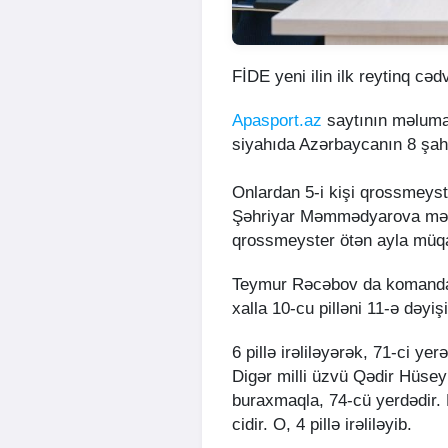
FİDE yeni ilin ilk reytinq cəd
Apasport.az
saytının məluma
siyahıda Azərbaycanın 8 şahm
Onlardan 5-i kişi qrossmeyste
Şəhriyar Məmmədyarova məxs
qrossmeyster ötən ayla müqay
Teymur Rəcəbov da komanda 
xalla 10-cu pilləni 11-ə dəyiş
6 pillə irəliləyərək, 71-ci y
Digər milli üzvü Qədir Hüseyn
buraxmaqla, 74-cü yerdədir.
cidir. O, 4 pillə irəliləyib.