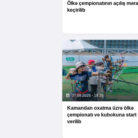
Ölkə çempionatının açılış mər
keçirilib
07.08.2026 - 19:35
Kamandan oxatma üzrə ölkə
çempionatı və kubokuna start
verilib