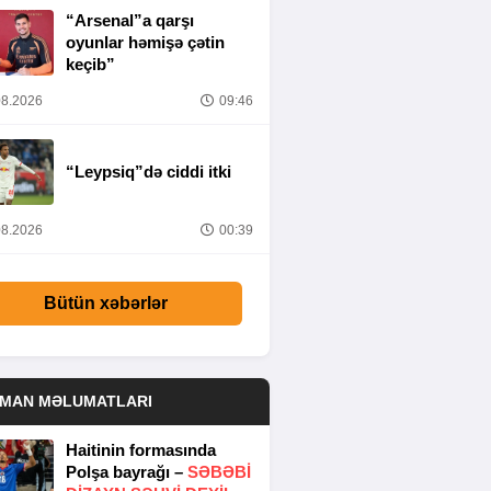
“Arsenal”a qarşı
oyunlar həmişə çətin
keçib”
8.2026
09:46
“Leypsiq”də ciddi itki
8.2026
00:39
Bütün xəbərlər
DMAN MƏLUMATLARI
Haitinin formasında
Polşa bayrağı –
SƏBƏBI