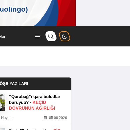
lar
ÖŞƏ YAZILARI
“Qarabağ”ı qara buludlar
bürüyüb? -
KEÇID
DÖVRÜNÜN AĞIRLIĞI
 Heydər
05.08.2026