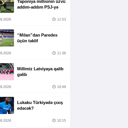
Yaponiya millisinin üzvü
addım-addım PSJ-yə
8.2026
11:53
“Milan”dan Paredes
üçün təklif
8.2026
11:36
Millimiz Latviyaya qalib
gəlib
8.2026
10:49
Lukaku Türkiyədə çıxış
edəcək?
8.2026
10:15