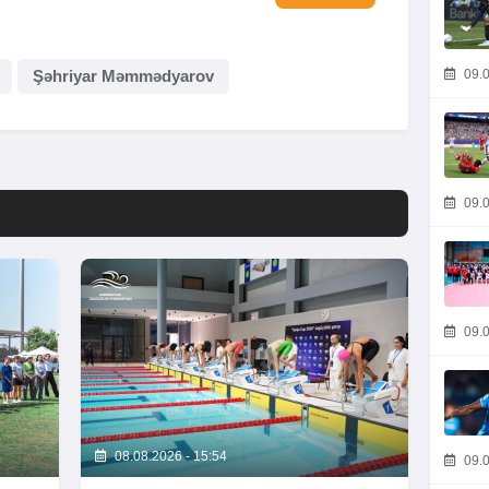
09.0
Şəhriyar Məmmədyarov
09.0
09.0
08.08.2026 - 15:54
09.0