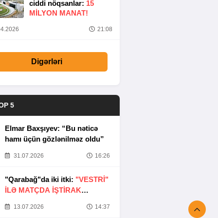
ciddi nöqsanlar:
15
MILYON MANAT!
4.2026
21:08
Digərləri
OP 5
Elmar Baxşıyev: “Bu nəticə
hamı üçün gözlənilməz oldu”
31.07.2026
16:26
"Qarabağ"da iki itki:
"VESTRİ"
İLƏ MATÇDA İŞTİRAK
ETMƏYƏCƏKLƏR
13.07.2026
14:37