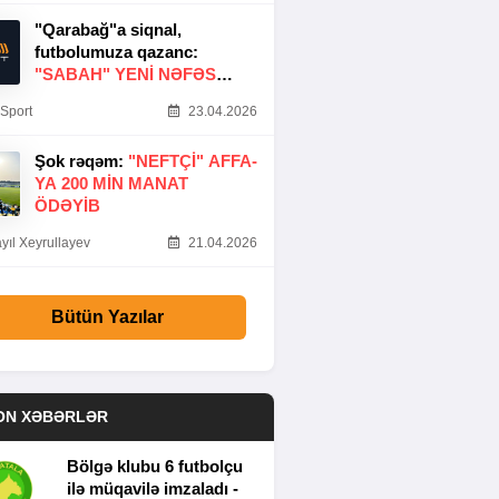
"Qarabağ"a siqnal,
futbolumuza qazanc:
"SABAH" YENI NƏFƏS
GƏTIRDI
Sport
23.04.2026
Şok rəqəm:
"NEFTÇI" AFFA-
YA 200 MIN MANAT
ÖDƏYIB
yıl Xeyrullayev
21.04.2026
Bütün Yazılar
ON XƏBƏRLƏR
Bölgə klubu 6 futbolçu
ilə müqavilə imzaladı -