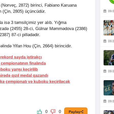
(Norveç, 2872) birinci, Fabiano Karuana
en (Çin, 2805) üçüncüdür.
09.0
a isə 3 təmsilçimiz yer alıb. Yığma
adə (2455) 28-ci, Gülnar Məmmədova (2386)
2387) 87-ci pillədədir.
09.0
lində Yifan Hou (Çin, 2664) birincidir.
rekord sayda iştirakçı
 çempionatının finalında
oku yarışı keçirilib
09.0
irədə qızıl medal qazandı
ə çempionatı və kuboku keçiriləcək
09.0
0
0
Paylaş