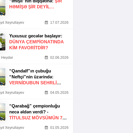
“İmişli”nin diqqətinə:
ŞIR
HƏMIŞƏ ŞIR DEYIL…
yıl Xeyrullayev
17.07.2026
Yuxusuz gecələr başlayır:
DÜNYA ÇEMPIONATINDA
KIM FAVORITDIR?
 Heydər
02.06.2026
“Qandalf”ın çubuğu
“Neftçi”nin üzərində:
VERNİDUBUN SEHRLİ
TOXUNUŞU
yıl Xeyrullayev
04.05.2026
“Qarabağ” çempionluğu
necə əldən verdi? -
TITULSUZ MÖVSÜMÜN 7
SƏBƏBI
yıl Xeyrullayev
01.05.2026