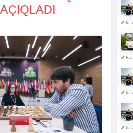
 AÇIQLADI
İsma
Hacı
İsma
İsma