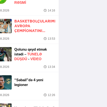
RƏSMİ
8.2026
14:16
BASKETBOLÇULARIMIZ
AVROPA
ÇEMPIONATINI
QƏLƏBƏ ILƏ BAŞA
8.2026
13:53
VURUB
Qolunu qeyd etmək
istədi –
TUNELƏ
DÜŞDÜ
-
VİDEO
8.2026
13:34
“Səbail”də 4 yeni
legioner
8.2026
12:26