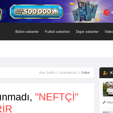
Bütün xəbərlər
Futbol xəbərləri
Digər xəbərlər
Video
Ana Səhifə
Azərbaycan
Xəbər
K
lınmadı,
"NEFTÇI"
Hacı
RIR