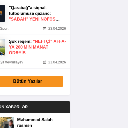
"Qarabağ"a siqnal,
futbolumuza qazanc:
"SABAH" YENI NƏFƏS
GƏTIRDI
Sport
23.04.2026
Şok rəqəm:
"NEFTÇI" AFFA-
YA 200 MIN MANAT
ÖDƏYIB
yıl Xeyrullayev
21.04.2026
Bütün Yazılar
ON XƏBƏRLƏR
Məhəmməd Salah
rəsmən