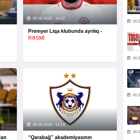
06.08.2026 - 14:32
06.0
Premyer Liqa klubunda ayrılıq -
RƏSMİ
06.0
06.0
06.08.2026 - 13:14
06.0
dan
“Qarabağ” akademiyasının