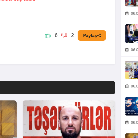
06.0
6
2
Paylaş
06.0
06.0
06.0