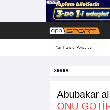
Yay Transfer Pəncərəsi
XƏBƏR
Abubakar a
ONU GƏTI