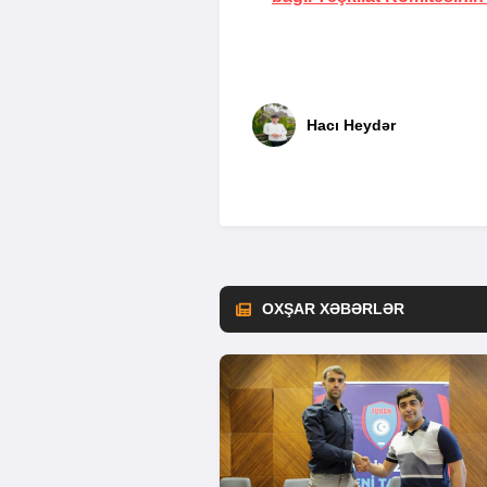
Hacı Heydər
OXŞAR XƏBƏRLƏR