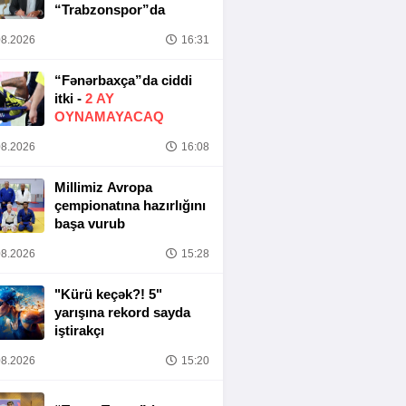
“Trabzonspor”da
8.2026
16:31
“Fənərbaxça”da ciddi
itki -
2 AY
OYNAMAYACAQ
8.2026
16:08
Millimiz Avropa
çempionatına hazırlığını
başa vurub
8.2026
15:28
"Kürü keçək?! 5"
yarışına rekord sayda
iştirakçı
8.2026
15:20