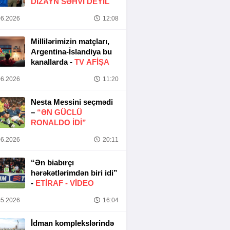
DIZAYN SƏHVI DEYIL
6.2026
12:08
Millilərimizin matçları,
Argentina-İslandiya bu
kanallarda -
TV AFİŞA
6.2026
11:20
Nesta Messini seçmədi
–
“ƏN GÜCLÜ
RONALDO IDI”
6.2026
20:11
“Ən biabırçı
hərəkətlərimdən biri idi”
-
ETIRAF -
VİDEO
5.2026
16:04
İdman komplekslərində