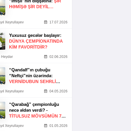
“İmişli”nin diqqətinə:
ŞIR
HƏMIŞƏ ŞIR DEYIL…
yıl Xeyrullayev
17.07.2026
Yuxusuz gecələr başlayır:
DÜNYA ÇEMPIONATINDA
KIM FAVORITDIR?
 Heydər
02.06.2026
“Qandalf”ın çubuğu
“Neftçi”nin üzərində:
VERNİDUBUN SEHRLİ
TOXUNUŞU
yıl Xeyrullayev
04.05.2026
“Qarabağ” çempionluğu
necə əldən verdi? -
TITULSUZ MÖVSÜMÜN 7
SƏBƏBI
yıl Xeyrullayev
01.05.2026