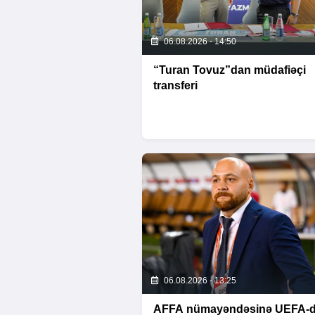
06.08.2026 - 14:50
“Turan Tovuz”dan müdafiəçi
transferi
06.08.2026 - 13:25
AFFA nümayəndəsinə UEFA-