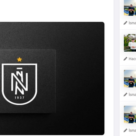
İsma
Hacı
İsma
İsma