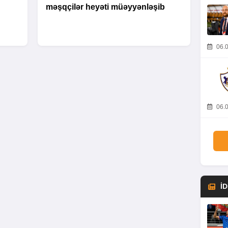
məşqçilər heyəti müəyyənləşib
06.0
06.0
İ