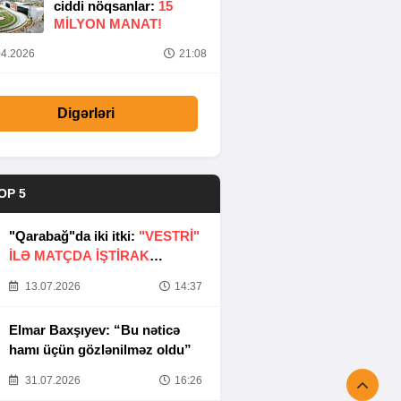
ciddi nöqsanlar:
15
MILYON MANAT!
4.2026
21:08
Digərləri
OP 5
"Qarabağ"da iki itki:
"VESTRİ"
İLƏ MATÇDA İŞTİRAK
ETMƏYƏCƏKLƏR
13.07.2026
14:37
Elmar Baxşıyev: “Bu nəticə
hamı üçün gözlənilməz oldu”
31.07.2026
16:26