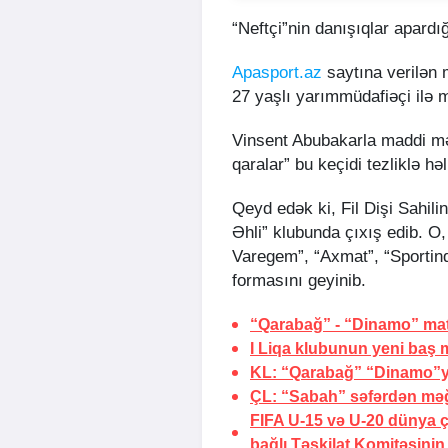
“Neftçi”nin danışıqlar apardı
Apasport.az
saytına verilən
27 yaşlı yarımmüdafiəçi ilə 
Vinsent Abubakarla maddi mə
qaralar” bu keçidi tezliklə hə
Qeyd edək ki, Fil Dişi Sahil
Əhli” klubunda çıxış edib. O,
Varegem”, “Axmat”, “Sportin
formasını geyinib.
“Qarabağ” - “Dinamo” matçı
I Liqa klubunun yeni baş m
KL: “Qarabağ” “Dinamo”ya
ÇL: “Sabah” səfərdən məğ
FIFA U-15 və U-20 dünya ç
bağlı Təşkilat Komitəsinin 