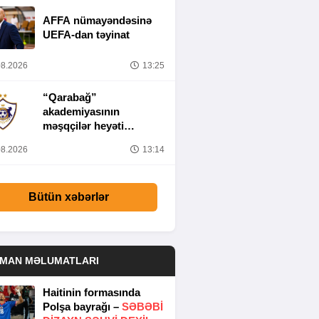
AFFA nümayəndəsinə
UEFA-dan təyinat
8.2026
13:25
“Qarabağ”
akademiyasının
məşqçilər heyəti
müəyyənləşib
8.2026
13:14
Bütün xəbərlər
DMAN MƏLUMATLARI
Haitinin formasında
Polşa bayrağı –
SƏBƏBI