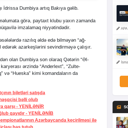
ğı İdrissa Dumbiya artıq Bakıya gəlib.
 məlumata görə, paytaxt klubu yaxın zamanda
müqavilə imzalamaq niyyətindədir.
APA 
sələlərdə razılıq əldə edə bilməyən “ağ-
ll edərək azarkeşlərini sevindirməyə çalışır.
indən olan Dumbiya son olaraq Qətərin “Əl-
İsma
 karyerası ərzində “Anderlext”, “Zulte-
q” və “Hueska” kimi komandaların da
nın biletləri satışda
əşqçisi bəlli olub
 qarşı -
YENİLƏNİR
S
lub qayıdır -
YENİLƏNİB
empionatlarının Azərbaycanda keçirilməsi ilə
iclası baş tutub