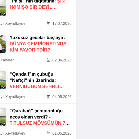
“İmişli”nin diqqətinə:
ŞIR
HƏMIŞƏ ŞIR DEYIL…
yıl Xeyrullayev
17.07.2026
Yuxusuz gecələr başlayır:
DÜNYA ÇEMPIONATINDA
KIM FAVORITDIR?
 Heydər
02.06.2026
“Qandalf”ın çubuğu
“Neftçi”nin üzərində:
VERNİDUBUN SEHRLİ
TOXUNUŞU
yıl Xeyrullayev
04.05.2026
“Qarabağ” çempionluğu
necə əldən verdi? -
TITULSUZ MÖVSÜMÜN 7
SƏBƏBI
yıl Xeyrullayev
01.05.2026