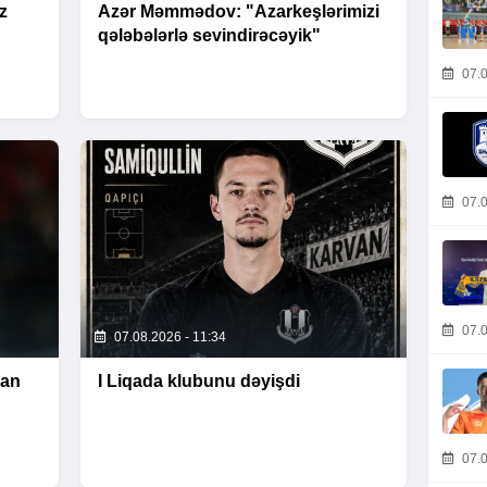
z
Azər Məmmədov: "Azarkeşlərimizi
qələbələrlə sevindirəcəyik"
07.0
07.0
07.0
07.08.2026 - 11:34
nan
I Liqada klubunu dəyişdi
07.0