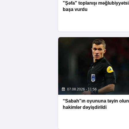
"Şəfa" toplanışı məğlubiyyətsi
başa vurdu
07.08.2026 - 11:56
“Sabah”ın oyununa təyin olu
hakimlər dəyişdirildi