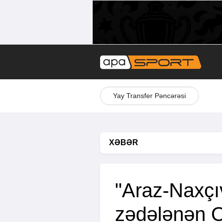
Yay Transfer Pəncərəsi
XƏBƏR
"Araz-Naxçı
zədələnən 