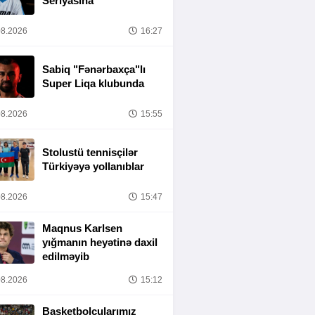
Seriyasına
8.2026
16:27
Sabiq "Fənərbaxça"lı
Super Liqa klubunda
8.2026
15:55
Stolustü tennisçilər
Türkiyəyə yollanıblar
8.2026
15:47
Maqnus Karlsen
yığmanın heyətinə daxil
edilməyib
8.2026
15:12
Basketbolçularımız