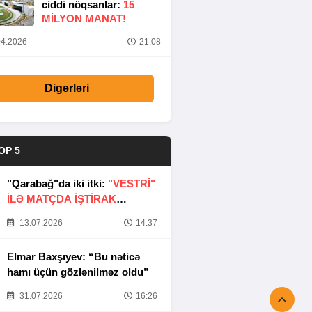
ciddi nöqsanlar:
15
MILYON MANAT!
4.2026
21:08
Digərləri
OP 5
"Qarabağ"da iki itki:
"VESTRİ"
İLƏ MATÇDA İŞTİRAK
ETMƏYƏCƏKLƏR
13.07.2026
14:37
Elmar Baxşıyev: “Bu nəticə
hamı üçün gözlənilməz oldu”
31.07.2026
16:26