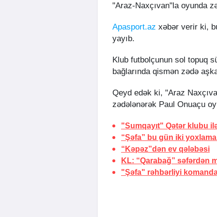
"Araz-Naxçıvan"la oyunda z
Apasport.az
xəbər verir ki, 
yayıb.
Klub futbolçunun sol topuq s
bağlarında qismən zədə aşkar
Qeyd edək ki, "Araz Naxçıvan
zədələnərək Paul Onuaçu oyu
"Sumqayıt" Qətər klubu il
“Şəfa” bu gün iki yoxlam
“Kəpəz”dən ev qələbəsi
KL: “Qarabağ” səfərdən m
"Şəfa" rəhbərliyi komand