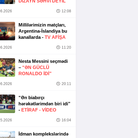
DIZAYN SƏHVI DEYIL
6.2026
12:08
Millilərimizin matçları,
Argentina-İslandiya bu
kanallarda -
TV AFİŞA
6.2026
11:20
Nesta Messini seçmədi
–
“ƏN GÜCLÜ
RONALDO IDI”
6.2026
20:11
“Ən biabırçı
hərəkətlərimdən biri idi”
-
ETIRAF -
VİDEO
5.2026
16:04
İdman komplekslərində