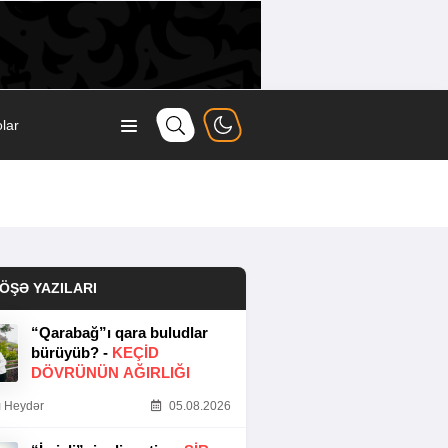
lar
ÖŞƏ YAZILARI
“Qarabağ”ı qara buludlar
bürüyüb? -
KEÇID
DÖVRÜNÜN AĞIRLIĞI
 Heydər
05.08.2026