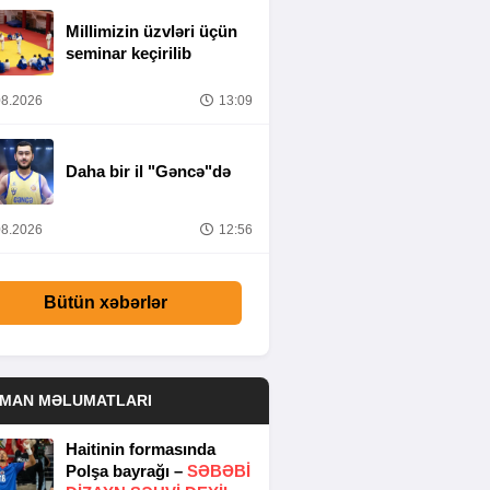
Millimizin üzvləri üçün
seminar keçirilib
8.2026
13:09
Daha bir il "Gəncə"də
8.2026
12:56
Bütün xəbərlər
DMAN MƏLUMATLARI
Haitinin formasında
Polşa bayrağı –
SƏBƏBI