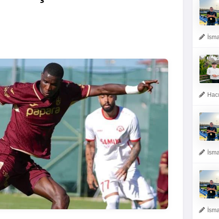
İsma
Hacı
İsma
İsma