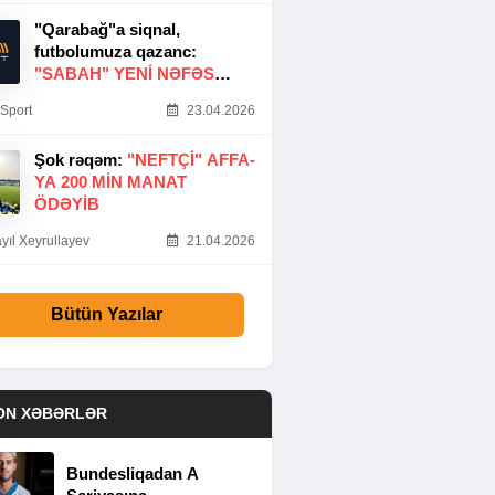
"Qarabağ"a siqnal,
futbolumuza qazanc:
"SABAH" YENI NƏFƏS
GƏTIRDI
Sport
23.04.2026
Şok rəqəm:
"NEFTÇI" AFFA-
YA 200 MIN MANAT
ÖDƏYIB
yıl Xeyrullayev
21.04.2026
Bütün Yazılar
ON XƏBƏRLƏR
Bundesliqadan A