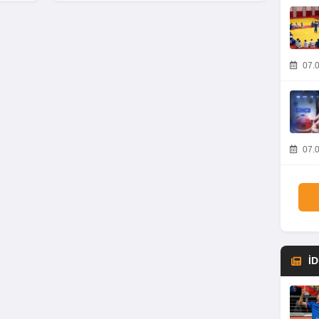
07.0
07.0
İ