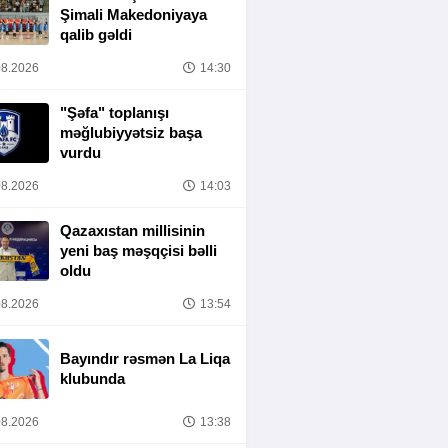
Şimali Makedoniyaya
qalib gəldi
8.2026
14:30
"Şəfa" toplanışı
məğlubiyyətsiz başa
vurdu
8.2026
14:03
Qazaxıstan millisinin
yeni baş məşqçisi bəlli
oldu
8.2026
13:54
Bayındır rəsmən La Liqa
klubunda
8.2026
13:38