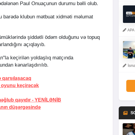
ədələnən Paul Onuaçunun durumu bəlli olub.
bu barədə klubun mətbuat xidməti məlumat
APA 
ümüklərində şiddətli ödəm olduğunu və topuq
landığını açıqlayıb.
"la keçirilən yoldaşlıq matçında
ndan kənarlaşdırılıb.
İsma
ə qarşılaşacaq
a oyunu keçirəcək
əğlub qayıdır -
YENİLƏNİB
anın düşərgəsində
S