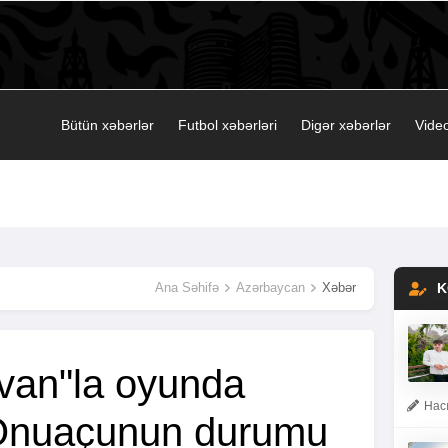
Bütün xəbərlər
Futbol xəbərləri
Digər xəbərlər
Video
Ana Səhifə
Azərbaycan
Xəbər
K
van"la oyunda
Hacı
Onuaçunun durumu