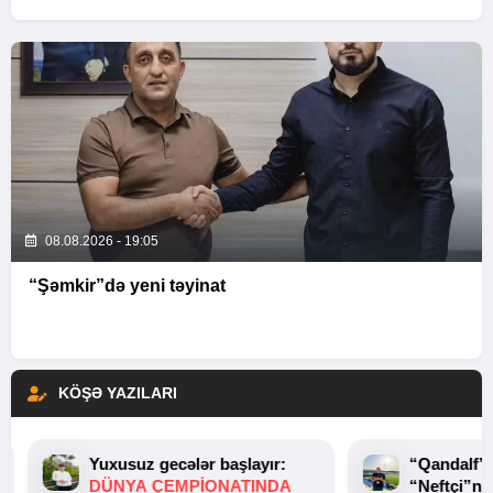
08.08.2026 - 19:05
“Şəmkir”də yeni təyinat
KÖŞƏ YAZILARI
Yuxusuz gecələr başlayır:
“Qandalf”
DÜNYA ÇEMPIONATINDA
“Neftçi”ni