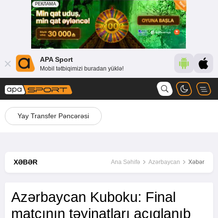
APA Sport
Mobil tətbiqimizi buradan yüklə!
Yay Transfer Pəncərəsi
XƏBƏR
Ana Səhifə
Azərbaycan
Xəbər
Azərbaycan Kuboku: Final
matçının təyinatları açıqlanıb