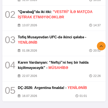
31.07.2026
16:26
02
"Qarabağ"da iki itki:
"VESTRİ" İLƏ MATÇDA
İŞTİRAK ETMƏYƏCƏKLƏR
13.07.2026
14:37
03
Tofiq Musayevdən UFC-də ikinci qələbə -
YENİLƏNİB
01.08.2026
20:52
04
Karen Vardanyan: “Neftçi”ni heç bir halda
kiçiltməyəcəyik” -
MÜSAHİBƏ
22.07.2026
22:26
05
DÇ-2026: Argentina finalda! -
YENİLƏNİB
16.07.2026
01:01