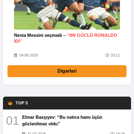
Nesta Messini seçmədi –
“ƏN GÜCLÜ RONALDO
“
IDI”
V
20
04.06.2026
20:11
Digərləri
TOP 5
01
Elmar Baxşıyev: “Bu nəticə hamı üçün
gözlənilməz oldu”