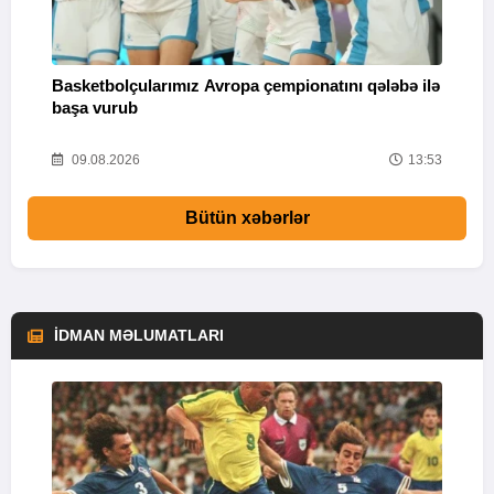
Basketbolçularımız Avropa çempionatını qələbə ilə
Q
başa vurub
V
16
09.08.2026
13:53
Bütün xəbərlər
İDMAN MƏLUMATLARI