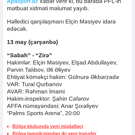
Apasport.az
xəbər verir ki, bu barədə PFL-in
mətbuat xidməti məlumat yayıb.
Həlledici qarşılaşmanı Elçin Məsiyev idarə
edəcək.
13 may (çərşənbə)
“Sabah” - “Zirə”
Hakimlər: Elçin Məsiyev, Elşad Abdullayev,
Pərvin Talıbov, Əli Əliyev
Ehtiyat köməkçi hakim: Gülnurə Əkbərzadə
VAR: Tural Qurbanov
AVAR: Rəhman İmami
Hakim-inspektor: Şahin Cəfərov
AFFA nümayəndəsi: Anar Şıxəliyev
“Palms Sports Arena”, 20:00
Bölgə klubunda yeni müdafiəçi
Bölgə təmsilçisindən iki yeni transfer