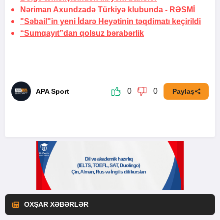
Nəriman Axundzadə Türkiyə klubunda -
RƏSMİ
"Səbail"in yeni İdarə Heyətinin təqdimatı keçirildi
“Sumqayıt”dan qolsuz bərabərlik
0
0
APA Sport
Paylaş
OXŞAR XƏBƏRLƏR