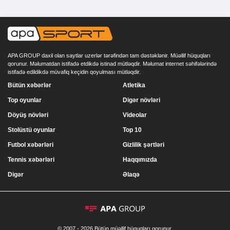
APA GROUP daxil olan saytlar uzerlər tərəfindən tam dəstəklənir. Müəllif hüquqları
qorunur. Məlumatdan istifadə etdikdə istinad mütləqdir. Məlumat internet səhifələrində
istifadə edildikdə müvafiq keçidin qoyulması mütləqdir.
Bütün xəbərlər
Atletika
Top oyunlar
Digər növləri
Döyüş növləri
Videolar
Stolüstü oyunlar
Top 10
Futbol xəbərləri
Gizlilik şərtləri
Tennis xəbərləri
Haqqımızda
Digər
Əlaqə
© 2007 - 2026 Bütün müəllif hüquqları qorunur.