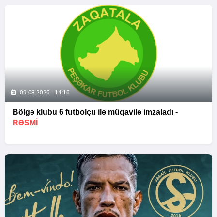
09.08.2026 - 14:16
Bölgə klubu 6 futbolçu ilə müqavilə imzaladı -
RƏSMİ