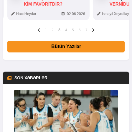
KIM FAVORITDIR?
VERNİDUB
TOXUNUŞ
Hacı Heydər
02.06.2026
İsmayıl Xeyrullaye
1
2
3
4
5
6
7
Bütün Yazılar
SON XƏBƏRLƏR