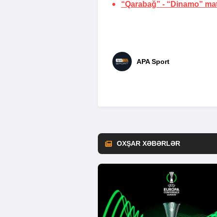
“Qarabağ” - “Dinamo” matçı
APA Sport
OXŞAR XƏBƏRLƏR