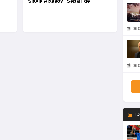
Slavik Alxasov “Səbail”də
06.0
06.0
İ