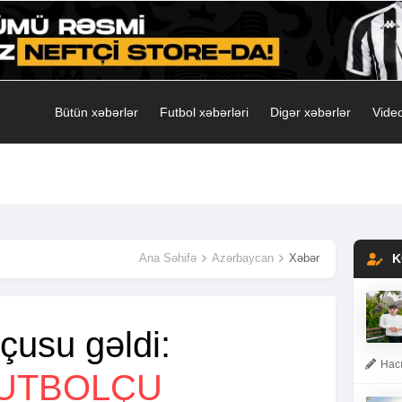
Bütün xəbərlər
Futbol xəbərləri
Digər xəbərlər
Video
Ana Səhifə
Azərbaycan
Xəbər
K
olçusu gəldi:
Hacı
FUTBOLÇU