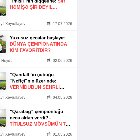
“İmişli”nin diqqətinə:
ŞIR
HƏMIŞƏ ŞIR DEYIL…
yıl Xeyrullayev
17.07.2026
Yuxusuz gecələr başlayır:
DÜNYA ÇEMPIONATINDA
KIM FAVORITDIR?
 Heydər
02.06.2026
“Qandalf”ın çubuğu
“Neftçi”nin üzərində:
VERNİDUBUN SEHRLİ
TOXUNUŞU
yıl Xeyrullayev
04.05.2026
“Qarabağ” çempionluğu
necə əldən verdi? -
TITULSUZ MÖVSÜMÜN 7
SƏBƏBI
yıl Xeyrullayev
01.05.2026