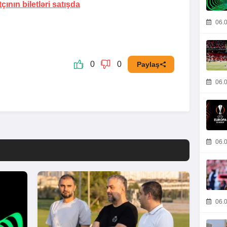
nın biletləri satışda
06.0
0
0
Paylaş
06.0
06.0
06.0