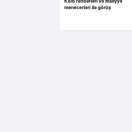
Klub rəhbərləri və maliyyə
menecerləri ilə görüş