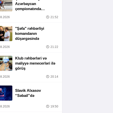
Azərbaycan
çempionatında
yarımfinal mərhələsi
8.2026
21:52
başa çatıb
"Şəfa" rəhbərliyi
komandanın
düşərgəsində
8.2026
21:22
Klub rəhbərləri və
maliyyə menecerləri ilə
görüş
8.2026
20:14
Slavik Alxasov
“Səbail”də
8.2026
19:50