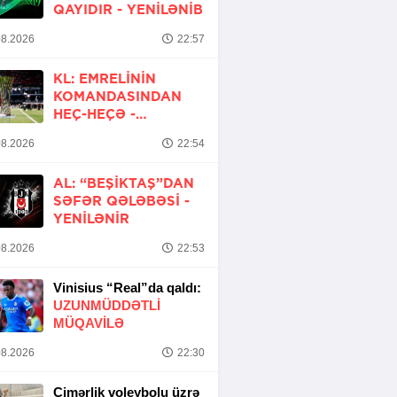
QAYIDIR -
YENİLƏNİB
8.2026
22:57
KL: EMRELININ
KOMANDASINDAN
HEÇ-HEÇƏ -
YENİLƏNİR
8.2026
22:54
AL: “BEŞIKTAŞ”DAN
SƏFƏR QƏLƏBƏSI -
YENİLƏNİR
8.2026
22:53
Vinisius “Real”da qaldı:
UZUNMÜDDƏTLİ
MÜQAVİLƏ
8.2026
22:30
Çimərlik voleybolu üzrə