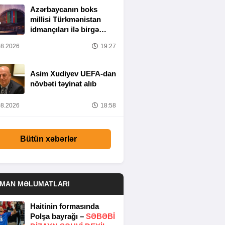
Azərbaycanın boks
millisi Türkmənistan
idmançıları ilə birgə
Bakıda hazırlığa
8.2026
19:27
başlayıb
Asim Xudiyev UEFA-dan
növbəti təyinat alıb
8.2026
18:58
Bütün xəbərlər
DMAN MƏLUMATLARI
Haitinin formasında
Polşa bayrağı –
SƏBƏBI