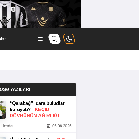
lar
ÖŞƏ YAZILARI
“Qarabağ”ı qara buludlar
bürüyüb? -
KEÇID
DÖVRÜNÜN AĞIRLIĞI
 Heydər
05.08.2026