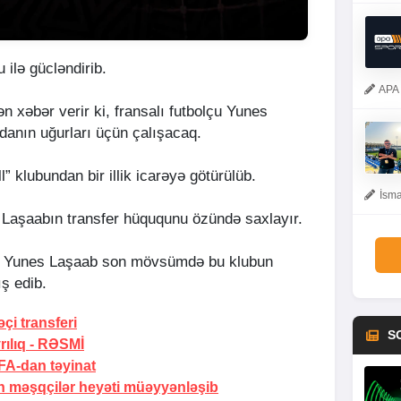
 ilə gücləndirib.
APA 
n xəbər verir ki, fransalı futbolçu Yunes
anın uğurları üçün çalışacaq.
l” klubundan bir illik icarəyə götürülüb.
İsma
Laşaabın transfer hüququnu özündə saxlayır.
lan Yunes Laşaab son mövsümdə bu klubun
ş edib.
i transferi
S
ılıq -
RƏSMİ
A-dan təyinat
 məşqçilər heyəti müəyyənləşib