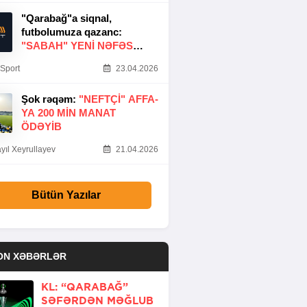
"Qarabağ"a siqnal,
futbolumuza qazanc:
"SABAH" YENI NƏFƏS
GƏTIRDI
Sport
23.04.2026
Şok rəqəm:
"NEFTÇI" AFFA-
YA 200 MIN MANAT
ÖDƏYIB
yıl Xeyrullayev
21.04.2026
Bütün Yazılar
ON XƏBƏRLƏR
KL: “QARABAĞ”
SƏFƏRDƏN MƏĞLUB