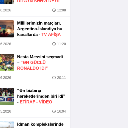
DIZAYN SƏHVI DEYIL
6.2026
12:08
Millilərimizin matçları,
Argentina-İslandiya bu
kanallarda -
TV AFİŞA
6.2026
11:20
Nesta Messini seçmədi
–
“ƏN GÜCLÜ
RONALDO IDI”
6.2026
20:11
“Ən biabırçı
hərəkətlərimdən biri idi”
-
ETIRAF -
VİDEO
5.2026
16:04
İdman komplekslərində