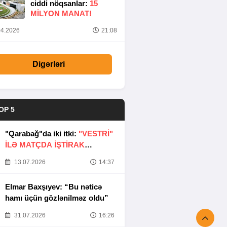
ciddi nöqsanlar:
15
MILYON MANAT!
4.2026
21:08
Digərləri
OP 5
"Qarabağ"da iki itki:
"VESTRİ"
İLƏ MATÇDA İŞTİRAK
ETMƏYƏCƏKLƏR
13.07.2026
14:37
Elmar Baxşıyev: “Bu nəticə
hamı üçün gözlənilməz oldu”
31.07.2026
16:26