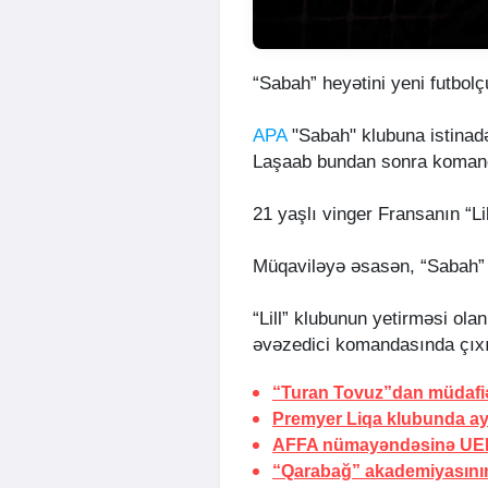
“Sabah” heyətini yeni futbolçu
APA
"Sabah" klubuna istinadə
Laşaab bundan sonra komand
21 yaşlı vinger Fransanın “Lil
Müqaviləyə əsasən, “Sabah” 
“Lill” klubunun yetirməsi o
əvəzedici komandasında çıxı
“Turan Tovuz”dan müdafiəç
Premyer Liqa klubunda ayr
AFFA nümayəndəsinə UEF
“Qarabağ” akademiyasının