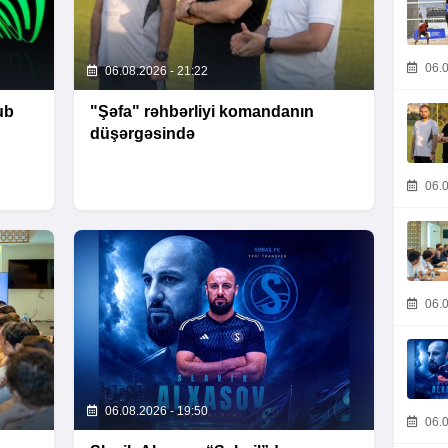
06.0
06.08.2026 - 21:22
ub
"Şəfa" rəhbərliyi komandanın
düşərgəsində
06.0
06.0
06.08.2026 - 19:50
06.0