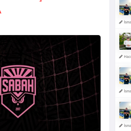
A
İsma
Hacı
İsma
İsma