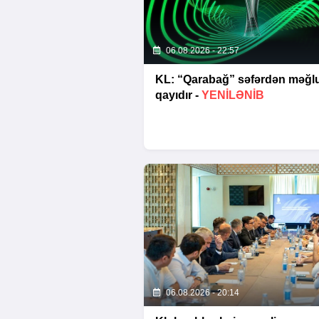
06.08.2026 - 22:57
KL: “Qarabağ” səfərdən məğl
qayıdır -
YENİLƏNİB
06.08.2026 - 20:14