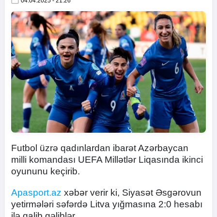
04.04.2025 - 21:26
Futbol üzrə qadınlardan ibarət Azərbaycan
milli komandası UEFA Millətlər Liqasında ikinci
oyununu keçirib.
Apasport.az
xəbər verir ki, Siyasət Əsgərovun
yetirmələri səfərdə Litva yığmasına 2:0 hesabı
ilə qalib gəliblər.