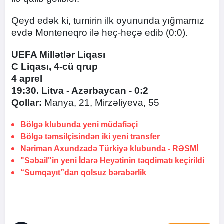
Qeyd edək ki, turnirin ilk oyununda yığmamız
evdə Monteneqro ilə heç-heçə edib (0:0).
UEFA Millətlər Liqası
C Liqası, 4-cü qrup
4 aprel
19:30. Litva - Azərbaycan - 0:2
Qollar:
Manya, 21, Mirzəliyeva, 55
Bölgə klubunda yeni müdafiəçi
Bölgə təmsilçisindən iki yeni transfer
Nəriman Axundzadə Türkiyə klubunda -
RƏSMİ
"Səbail"in yeni İdarə Heyətinin təqdimatı keçirildi
“Sumqayıt”dan qolsuz bərabərlik