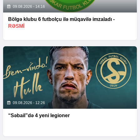
09.08.2026 - 14:16
Bölgə klubu 6 futbolçu ilə müqavilə imzaladı -
RƏSMİ
09.08.2026 - 12:26
“Səbail”də 4 yeni legioner