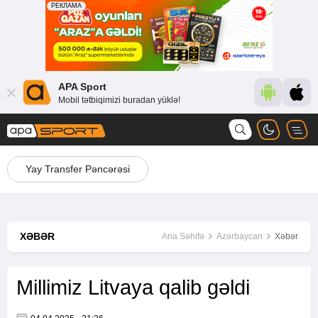
APA Sport
Mobil tətbiqimizi buradan yüklə!
Yay Transfer Pəncərəsi
XƏBƏR
Ana Səhifə
Azərbaycan
Xəbər
Millimiz Litvaya qalib gəldi