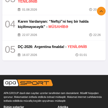
YENİLƏNİB
01.08.2026
20:52
04
Karen Vardanyan: “Neftçi”ni heç bir halda
kiçiltməyəcəyik” -
MÜSAHİBƏ
22.07.2026
22:26
05
DÇ-2026: Argentina finalda! -
YENİLƏNİB
16.07.2026
01:01
APA GROUP daxil olan saytlar uzerlər tərəfindən tam dəstəklənir. Müəllif hüquqları
qorunur. Məlumatdan istifadə etdikdə istinad mütləqdir. Məlumat internet səhifələrində
istifadə edildikdə müvafiq keçidin qoyulması mütləqdir.
Bütün xəbərlər
Atletika