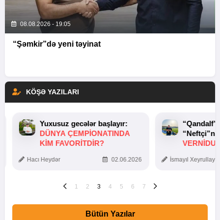
08.08.2026 - 19:05
“Şəmkir”də yeni təyinat
KÖŞƏ YAZILARI
Yuxusuz gecələr başlayır:
“Qandalf”
DÜNYA ÇEMPIONATINDA
“Neftçi”ni
KIM FAVORITDIR?
VERNİDUB
TOXUNUŞ
Hacı Heydər
02.06.2026
İsmayıl Xeyrullaye
1
2
3
4
5
6
7
Bütün Yazılar