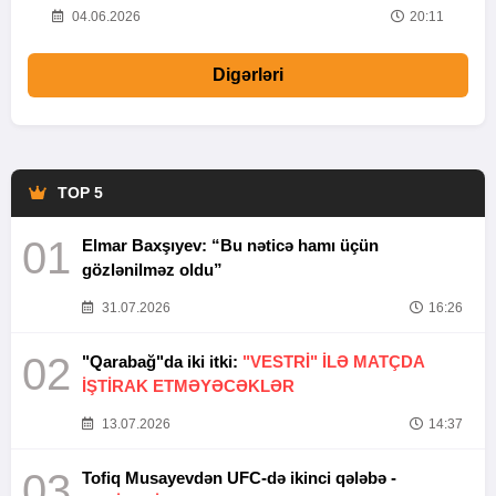
20
04.06.2026
20:11
Digərləri
TOP 5
01
Elmar Baxşıyev: “Bu nəticə hamı üçün
gözlənilməz oldu”
31.07.2026
16:26
02
"Qarabağ"da iki itki:
"VESTRİ" İLƏ MATÇDA
İŞTİRAK ETMƏYƏCƏKLƏR
13.07.2026
14:37
03
Tofiq Musayevdən UFC-də ikinci qələbə -