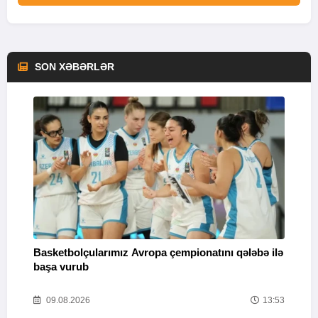
SON XƏBƏRLƏR
Basketbolçularımız Avropa çempionatını qələbə ilə
Q
başa vurub
V
16
09.08.2026
13:53