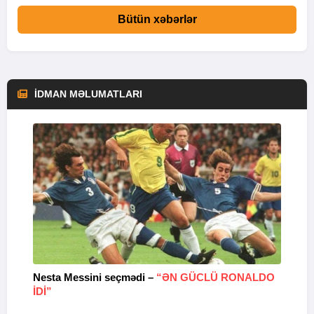
Bütün xəbərlər
İDMAN MƏLUMATLARI
Nesta Messini seçmədi –
“ƏN GÜCLÜ RONALDO
“
IDI”
V