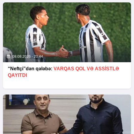
08.08.2026 - 20:44
“Neftçi”dən qələbə:
VARQAS QOL VƏ ASSİSTLƏ
QAYITDI