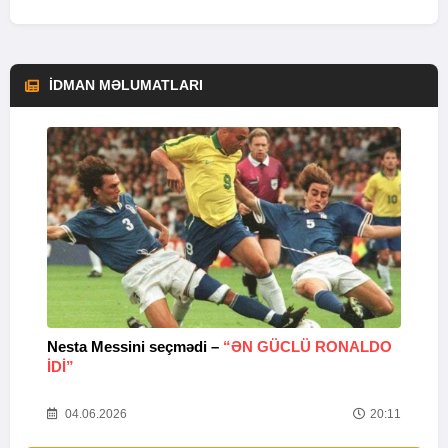
İDMAN MƏLUMATLARI
Nesta Messini seçmədi –
“ƏN GÜCLÜ RONALDO
“
IDI”
V
20
04.06.2026
20:11