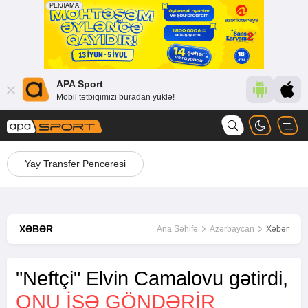
APA Sport
Mobil tətbiqimizi buradan yüklə!
Yay Transfer Pəncərəsi
XƏBƏR
Ana Səhifə
Azərbaycan
Xəbər
"Neftçi" Elvin Camalovu gətirdi,
ONU ISƏ GÖNDƏRIR