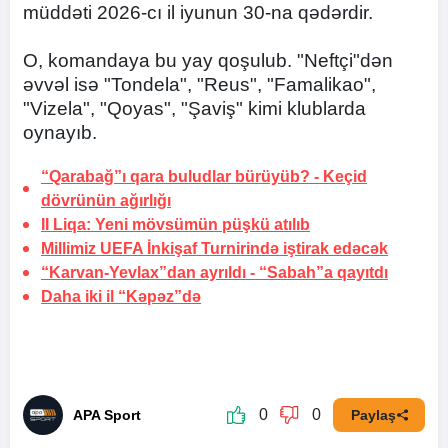
müddəti 2026-cı il iyunun 30-na qədərdir.
O, komandaya bu yay qoşulub. "Neftçi"dən
əvvəl isə "Tondela", "Reus", "Famalikao",
"Vizela", "Qoyas", "Şaviş" kimi klublarda
oynayıb.
“Qarabağ”ı qara buludlar bürüyüb? -
Keçid
dövrünün ağırlığı
II Liqa: Yeni mövsümün püşkü atılıb
Millimiz UEFA İnkişaf Turnirində iştirak edəcək
“Karvan-Yevlax”dan ayrıldı -
“Sabah”a qayıtdı
Daha iki il “Kəpəz”də
0
0
APA Sport
Paylaş