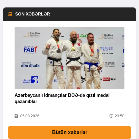
SON XƏBƏRLƏR
Azərbaycanlı idmançılar BƏƏ-də qızıl medal
Ç
qazanıblar
Y
01
05.08.2026
23:50
Bütün xəbərlər