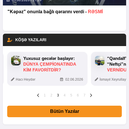
05.08.2026 - 17:39
"Kəpəz" onunla bağlı qərarını verdi -
RƏSMİ
KÖŞƏ YAZILARI
Yuxusuz gecələr başlayır:
“Qandalf”
DÜNYA ÇEMPIONATINDA
“Neftçi”ni
KIM FAVORITDIR?
VERNİDUB
TOXUNUŞ
Hacı Heydər
02.06.2026
İsmayıl Xeyrullaye
1
2
3
4
5
6
7
Bütün Yazılar