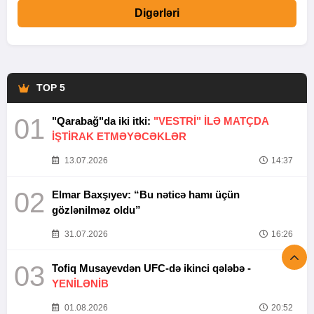
Digərləri
TOP 5
01
"Qarabağ"da iki itki:
"VESTRİ" İLƏ MATÇDA
İŞTİRAK ETMƏYƏCƏKLƏR
13.07.2026
14:37
02
Elmar Baxşıyev: “Bu nəticə hamı üçün
gözlənilməz oldu”
31.07.2026
16:26
03
Tofiq Musayevdən UFC-də ikinci qələbə -
YENİLƏNİB
01.08.2026
20:52