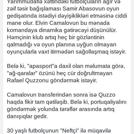
Yarımmüdafiə xəttindəki futbolçuların ağır və
zəif təsir bağışlaması Samir Abasovun oyun
gedişatında istədiyi dəyişiklikləri etməsinə ciddi
mane olur. Elvin Camalovun bu mənada
komandaya dinamika gətirəcəyi düşünülür.
Həmçinin klub artıq heç bir gözləntinin
qalmadığı və oyun planına uyğun olmayan
oyunçularla vaxt itirmədən sağollaşmaq istəyir.
Belə ki, "apasport"a daxil olan məlumata görə,
"ağ-qaralar" özünü heç cür doğrultmayan
Rafael Quzzonu göndərmək istəyir.
Camalovun transferindən sonra isə Quzzo
haqda fikir tam qətiləşib. Belə ki, portuqaliyalını
göndərmək yolunda tərəflər arasında artıq
danışıqlar gedir.
30 yaşlı futbolçunun "Neftçi" ilə müqavilə