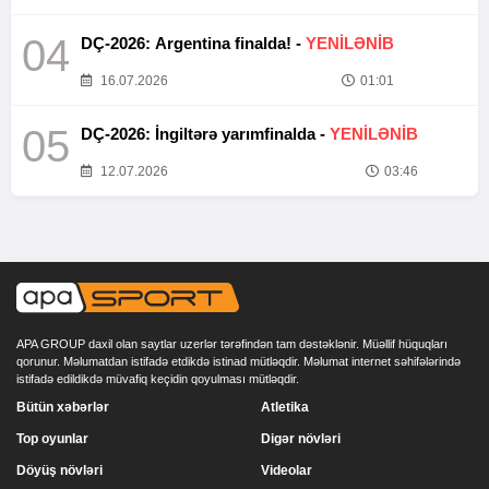
04
DÇ-2026: Argentina finalda! -
YENİLƏNİB
16.07.2026
01:01
05
DÇ-2026: İngiltərə yarımfinalda -
YENİLƏNİB
12.07.2026
03:46
APA GROUP daxil olan saytlar uzerlər tərəfindən tam dəstəklənir. Müəllif hüquqları
qorunur. Məlumatdan istifadə etdikdə istinad mütləqdir. Məlumat internet səhifələrində
istifadə edildikdə müvafiq keçidin qoyulması mütləqdir.
Bütün xəbərlər
Atletika
Top oyunlar
Digər növləri
Döyüş növləri
Videolar