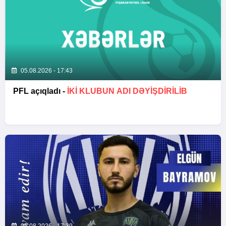
05.08.2026 - 17:43
PFL açıqladı -
İKİ KLUBUN ADI DƏYİŞDİRİLİB