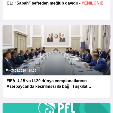
ÇL: “Sabah” səfərdən məğlub qayıdır -
YENİLƏNİB
05.08.2026 - 20:56
FIFA U-15 və U-20 dünya çempionatlarının
Azərbaycanda keçirilməsi ilə bağlı Təşkilat
Komitəsinin iclası baş tutub