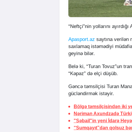
“Neftçi”nin yollarını ayırdığı
Apasport.az
saytına verilən 
saxlamaq istəmədiyi müdafiəç
geyinə bilər.
Belə ki, “Turan Tovuz”un tran
“Kəpəz” də elçi düşüb.
Gəncə təmsilçisi Turan Mana
gücləndirmək istəyir.
Bölgə təmsilçisindən iki y
Nəriman Axundzadə Türki
"Səbail"in yeni İdarə Heyət
“Sumqayıt”dan qolsuz bər