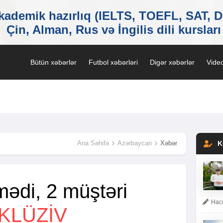
Bütün xəbərlər
Futbol xəbərləri
Digər xəbərlər
Video
Ana Səhifə
Azərbaycan
Xəbər
K
əmədi, 2 müştəri
Hacı
KLÜZİV