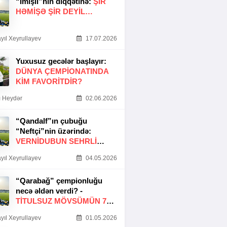
“İmişli”nin diqqətinə:
ŞIR
HƏMIŞƏ ŞIR DEYIL…
yıl Xeyrullayev
17.07.2026
Yuxusuz gecələr başlayır:
DÜNYA ÇEMPIONATINDA
KIM FAVORITDIR?
 Heydər
02.06.2026
“Qandalf”ın çubuğu
“Neftçi”nin üzərində:
VERNİDUBUN SEHRLİ
TOXUNUŞU
yıl Xeyrullayev
04.05.2026
“Qarabağ” çempionluğu
necə əldən verdi? -
TITULSUZ MÖVSÜMÜN 7
SƏBƏBI
yıl Xeyrullayev
01.05.2026