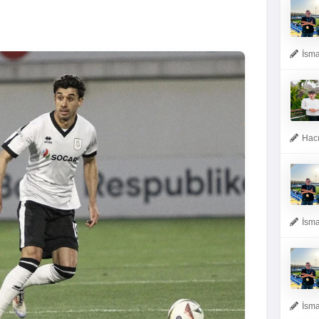
İsma
Hacı
İsma
İsma