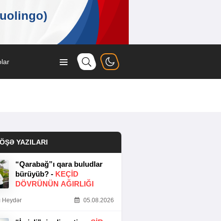
lar
ÖŞƏ YAZILARI
“Qarabağ”ı qara buludlar
bürüyüb? -
KEÇID
DÖVRÜNÜN AĞIRLIĞI
 Heydər
05.08.2026