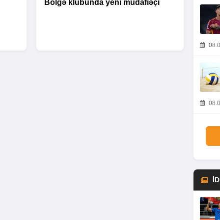
Bölgə klubunda yeni müdafiəçi
08.0
08.0
İ