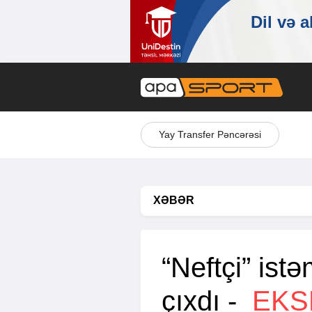
Yay Transfer Pəncərəsi
XƏBƏR
“Neftçi” ist
çıxdı -
EKS