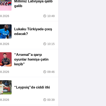
Millimiz Latviyaya qalib
gəlib
8.2026
10:49
Lukaku Türkiyədə çıxış
edəcək?
8.2026
10:15
“Arsenal”a qarşı
oyunlar həmişə çətin
keçib”
8.2026
09:46
“Leypsiq”də ciddi itki
8.2026
00:39