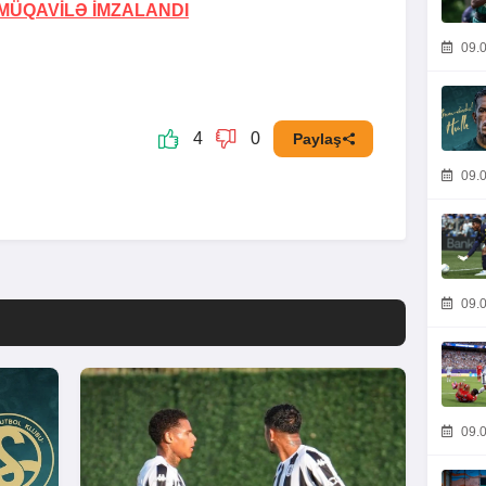
MÜQAVİLƏ İMZALANDI
09.0
4
0
Paylaş
09.0
09.0
09.0