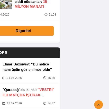
ciddi nöqsanlar:
15
MILYON MANAT!
4.2026
21:08
Digərləri
OP 5
Elmar Baxşıyev: “Bu nəticə
hamı üçün gözlənilməz oldu”
31.07.2026
16:26
"Qarabağ"da iki itki:
"VESTRİ"
İLƏ MATÇDA İŞTİRAK
ETMƏYƏCƏKLƏR
13.07.2026
14:37