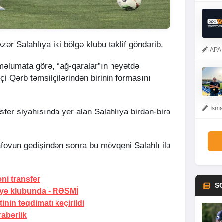
 Azər Salahlıya iki bölgə klubu təklif göndərib.
APA 
məlumata görə, “ağ-qaralar”ın heyətdə
i Qərb təmsilçilərindən birinin formasını
İsma
sfer siyahısında yer alan Salahlıya birdən-birə
fovun gedişindən sonra bu mövqeni Salahlı ilə
eni transfer
S
yə klubunda -
RƏSMİ
inin təqdimatı keçirildi
abərlik