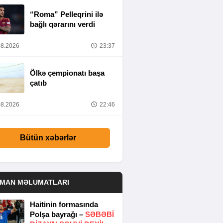
“Roma” Pelleqrini ilə
bağlı qərarını verdi
8.2026
23:37
Ölkə çempionatı başa
çatıb
8.2026
22:46
Bütün xəbərlər
DMAN MƏLUMATLARI
Haitinin formasında
Polşa bayrağı –
SƏBƏBI