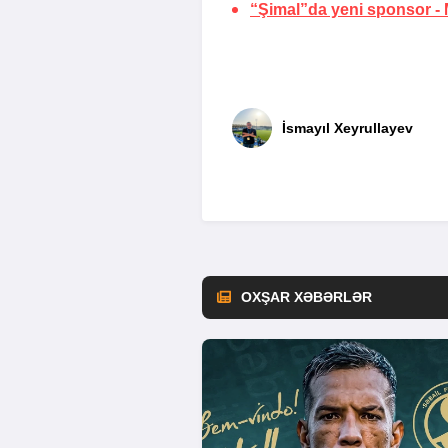
“Şimal”da yeni sponsor -
İsmayıl Xeyrullayev
OXŞAR XƏBƏRLƏR