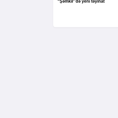
“Şəmkir”də yeni təyinat