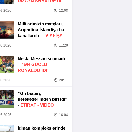
DIZAYN SƏHVI DEYIL
6.2026
12:08
Millilərimizin matçları,
Argentina-İslandiya bu
kanallarda -
TV AFİŞA
6.2026
11:20
Nesta Messini seçmədi
–
“ƏN GÜCLÜ
RONALDO IDI”
6.2026
20:11
“Ən biabırçı
hərəkətlərimdən biri idi”
-
ETIRAF -
VİDEO
5.2026
16:04
İdman komplekslərində