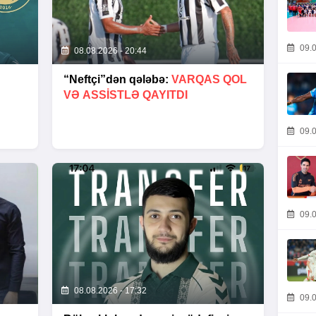
09.0
08.08.2026 - 20:44
“Neftçi”dən qələbə:
VARQAS QOL
VƏ ASSİSTLƏ QAYITDI
09.0
09.0
08.08.2026 - 17:32
09.0