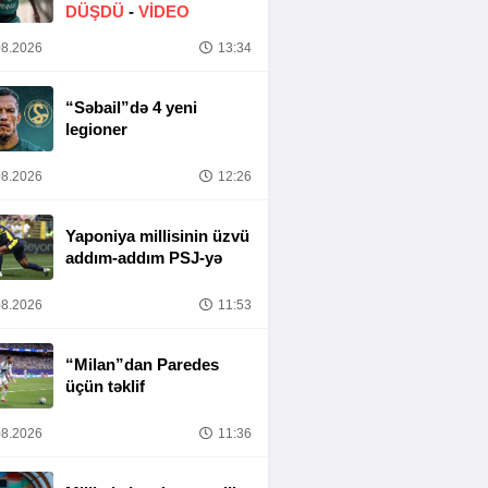
DÜŞDÜ
-
VİDEO
8.2026
13:34
“Səbail”də 4 yeni
legioner
8.2026
12:26
Yaponiya millisinin üzvü
addım-addım PSJ-yə
8.2026
11:53
“Milan”dan Paredes
üçün təklif
8.2026
11:36