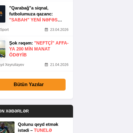
"Qarabağ"a siqnal,
futbolumuza qazanc:
"SABAH" YENI NƏFƏS
GƏTIRDI
Sport
23.04.2026
Şok rəqəm:
"NEFTÇI" AFFA-
YA 200 MIN MANAT
ÖDƏYIB
yıl Xeyrullayev
21.04.2026
Bütün Yazılar
ON XƏBƏRLƏR
Qolunu qeyd etmək
istədi –
TUNELƏ