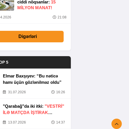
ciddi nöqsanlar:
15
MILYON MANAT!
4.2026
21:08
Digərləri
OP 5
Elmar Baxşıyev: “Bu nəticə
hamı üçün gözlənilməz oldu”
31.07.2026
16:26
"Qarabağ"da iki itki:
"VESTRİ"
İLƏ MATÇDA İŞTİRAK
ETMƏYƏCƏKLƏR
13.07.2026
14:37