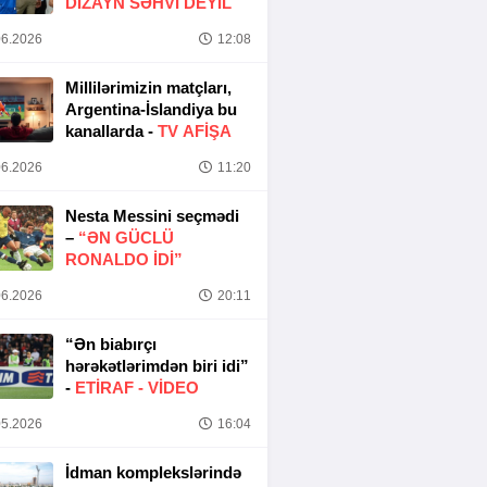
DIZAYN SƏHVI DEYIL
6.2026
12:08
Millilərimizin matçları,
Argentina-İslandiya bu
kanallarda -
TV AFİŞA
6.2026
11:20
Nesta Messini seçmədi
–
“ƏN GÜCLÜ
RONALDO IDI”
6.2026
20:11
“Ən biabırçı
hərəkətlərimdən biri idi”
-
ETIRAF -
VİDEO
5.2026
16:04
İdman komplekslərində