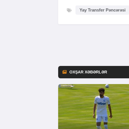
Yay Transfer Pəncərəsi
OXŞAR XƏBƏRLƏR