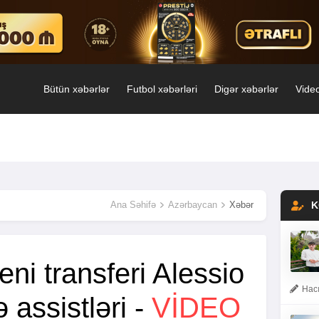
Bütün xəbərlər
Futbol xəbərləri
Digər xəbərlər
Video
Ana Səhifə
Azərbaycan
Xəbər
K
eni transferi Alessio
Hacı
 assistləri -
VİDEO