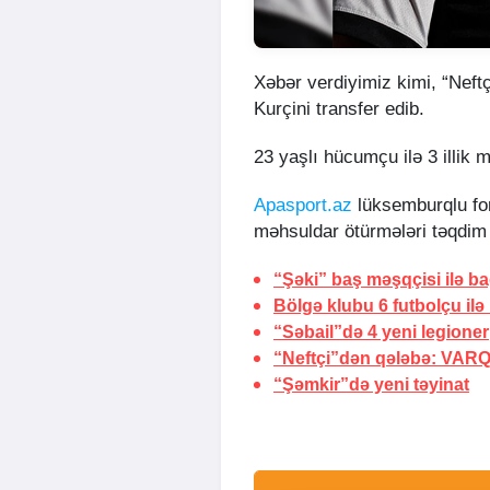
Xəbər verdiyimiz kimi, “Neftç
Kurçini transfer edib.
23 yaşlı hücumçu ilə 3 illik 
Apasport.az
lüksemburqlu for
məhsuldar ötürmələri təqdim
“Şəki” baş məşqçisi ilə bağ
Bölgə klubu 6 futbolçu ilə
“Səbail”də 4 yeni legioner
“Neftçi”dən qələbə:
VARQ
“Şəmkir”də yeni təyinat