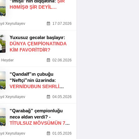
“İmişli”nin diqqətinə:
ŞIR
HƏMIŞƏ ŞIR DEYIL…
yıl Xeyrullayev
17.07.2026
Yuxusuz gecələr başlayır:
DÜNYA ÇEMPIONATINDA
KIM FAVORITDIR?
 Heydər
02.06.2026
“Qandalf”ın çubuğu
“Neftçi”nin üzərində:
VERNİDUBUN SEHRLİ
TOXUNUŞU
yıl Xeyrullayev
04.05.2026
“Qarabağ” çempionluğu
necə əldən verdi? -
TITULSUZ MÖVSÜMÜN 7
SƏBƏBI
yıl Xeyrullayev
01.05.2026