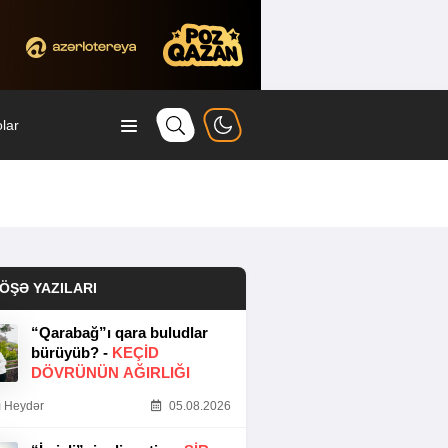
lar
ÖŞƏ YAZILARI
“Qarabağ”ı qara buludlar
bürüyüb? -
KEÇID
DÖVRÜNÜN AĞIRLIĞI
 Heydər
05.08.2026