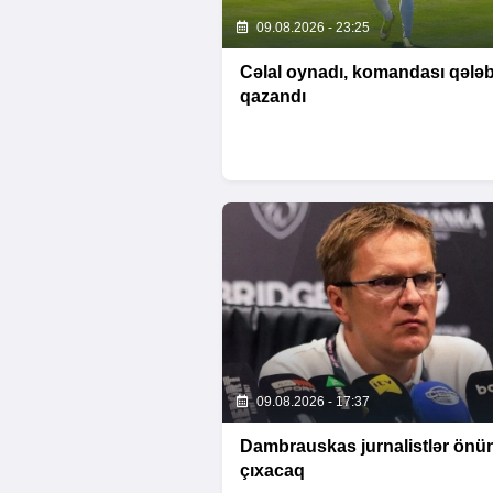
09.08.2026 - 23:25
Cəlal oynadı, komandası qələ
qazandı
09.08.2026 - 17:37
Dambrauskas jurnalistlər önü
çıxacaq