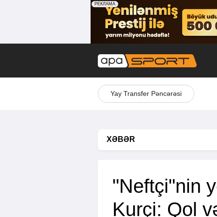
Yay Transfer Pəncərəsi
XƏBƏR
"Neftçi"nin y
Kurçi: Qol və