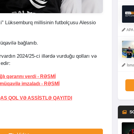
i” Lüksemburq millisinin futbolçusu Alessio
APA 
müqavilə bağlanıb.
vardın 2024/25-ci illərdə vurduğu qolları və
 edir:
İsma
lı qərarını verdi -
RƏSMİ
 müqavilə imzaladı -
RƏSMİ
AS QOL VƏ ASSİSTLƏ QAYITDI
S