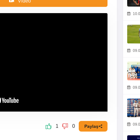
Video
10.0
09.0
09.0
09.0
1
0
Paylaş