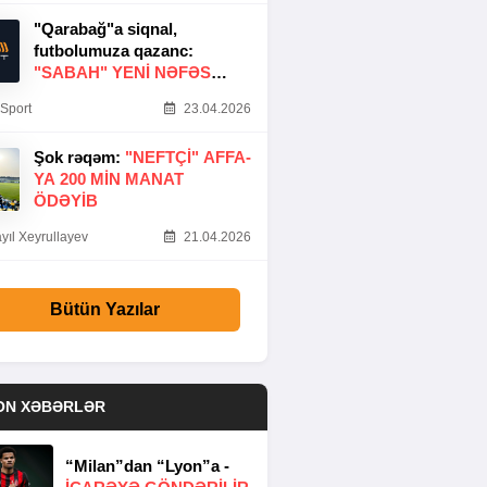
"Qarabağ"a siqnal,
futbolumuza qazanc:
"SABAH" YENI NƏFƏS
GƏTIRDI
Sport
23.04.2026
Şok rəqəm:
"NEFTÇI" AFFA-
YA 200 MIN MANAT
ÖDƏYIB
yıl Xeyrullayev
21.04.2026
Bütün Yazılar
ON XƏBƏRLƏR
“Milan”dan “Lyon”a -