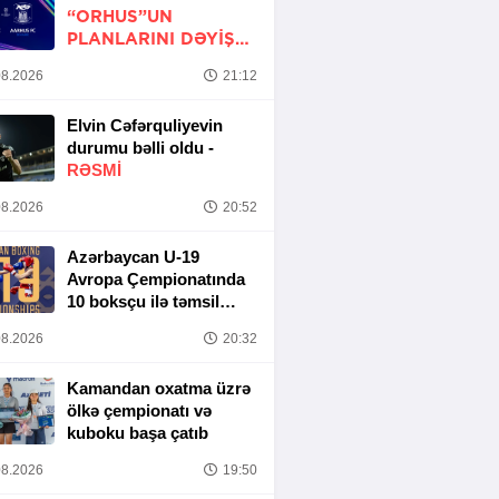
“ORHUS”UN
PLANLARINI DƏYIŞDI
-
LIQA MATÇI TƏXIRƏ
8.2026
21:12
SALINDI
Elvin Cəfərquliyevin
durumu bəlli oldu -
RƏSMİ
8.2026
20:52
Azərbaycan U-19
Avropa Çempionatında
10 boksçu ilə təmsil
olunacaq
8.2026
20:32
Kamandan oxatma üzrə
ölkə çempionatı və
kuboku başa çatıb
8.2026
19:50