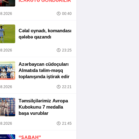
İCARƏYƏ GÖNDƏRİLİR
8.2026
00:40
Cəlal oynadı, komandası
qələbə qazandı
8.2026
23:25
Azərbaycan cüdoçuları
Almatıda təlim-məşq
toplanışında iştirak edir
8.2026
22:21
Təmsilçilərimiz Avropa
Kubokunu 7 medalla
başa vurublar
8.2026
21:45
“SABAH”