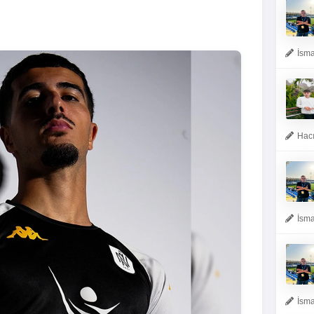
İsma
Hacı
İsma
İsma