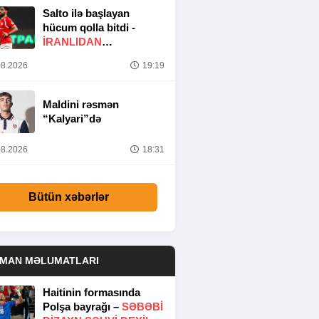
Salto ilə başlayan
hücum qolla bitdi -
İRANLIDAN
MÖHTƏŞƏM ASSIST
-
8.2026
19:19
VİDEO
Maldini rəsmən
“Kalyari”də
8.2026
18:31
Bütün xəbərlər
DMAN MƏLUMATLARI
Haitinin formasında
Polşa bayrağı –
SƏBƏBI