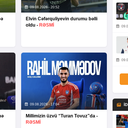
09.08.2026 - 20:52
bə
Elvin Cəfərquliyevin durumu bəlli
oldu -
RƏSMİ
09.0
09.0
09.08.2026 - 17:04
İ
nə
Millimizin üzvü “Turan Tovuz”da -
RƏSMİ