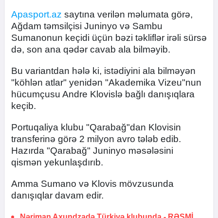
Apasport.az
saytına verilən məlumata görə,
Ağdam təmsilçisi Juninyo və Sambu
Sumanonun keçidi üçün bəzi təkliflər irəli sürsə
də, son ana qədər cavab ala bilməyib.
Bu variantdan hələ ki, istədiyini ala bilməyən
"köhlən atlar" yenidən "Akademika Vizeu"nun
hücumçusu Andre Klovislə bağlı danışıqlara
keçib.
Portuqaliya klubu "Qarabağ"dan Klovisin
transferinə görə 2 milyon avro tələb edib.
Hazırda "Qarabağ" Juninyo məsələsini
qismən yekunlaşdırıb.
Amma Sumano və Klovis mövzusunda
danışıqlar davam edir.
Nəriman Axundzadə Türkiyə klubunda -
RƏSMİ