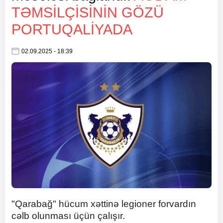
TƏMSİLÇİSİNİN GÖZÜ
PORTUQALİYADA
02.09.2025 - 18:39
"Qarabağ" hücum xəttinə legioner forvardın
cəlb olunması üçün çalışır.