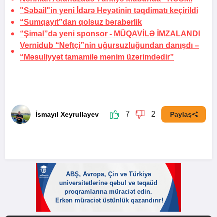
"Səbail"in yeni İdarə Heyətinin təqdimatı keçirildi
“Sumqayıt”dan qolsuz bərabərlik
“Şimal”da yeni sponsor -
MÜQAVİLƏ İMZALANDI
Vernidub “Neftçi”nin uğursuzluğundan danışdı –
“Məsuliyyət tamamilə mənim üzərimdədir”
7
2
İsmayıl Xeyrullayev
Paylaş