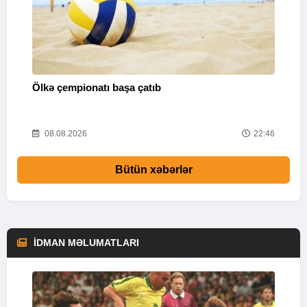
Ölkə çempionatı başa çatıb
T
37
08.08.2026
22:46
Bütün xəbərlər
İDMAN MƏLUMATLARI