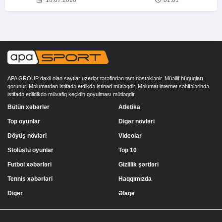
APA GROUP daxil olan saytlar uzerlər tərəfindən tam dəstəklənir. Müəllif hüquqları
qorunur. Məlumatdan istifadə etdikdə istinad mütləqdir. Məlumat internet səhifələrində
istifadə edildikdə müvafiq keçidin qoyulması mütləqdir.
Bütün xəbərlər
Atletika
Top oyunlar
Digər növləri
Döyüş növləri
Videolar
Stolüstü oyunlar
Top 10
Futbol xəbərləri
Gizlilik şərtləri
Tennis xəbərləri
Haqqımızda
Digər
Əlaqə