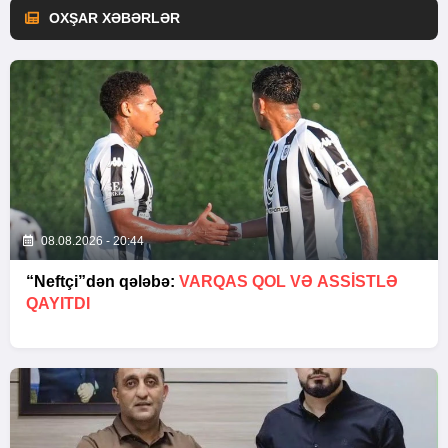
OXŞAR XƏBƏRLƏR
08.08.2026 - 20:44
“Neftçi”dən qələbə:
VARQAS QOL VƏ ASSİSTLƏ
QAYITDI