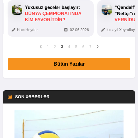
Yuxusuz gecələr başlayır:
“Qandalf”
DÜNYA ÇEMPIONATINDA
“Neftçi”ni
KIM FAVORITDIR?
VERNİDUB
TOXUNUŞ
Hacı Heydər
02.06.2026
İsmayıl Xeyrullaye
1
2
3
4
5
6
7
Bütün Yazılar
SON XƏBƏRLƏR