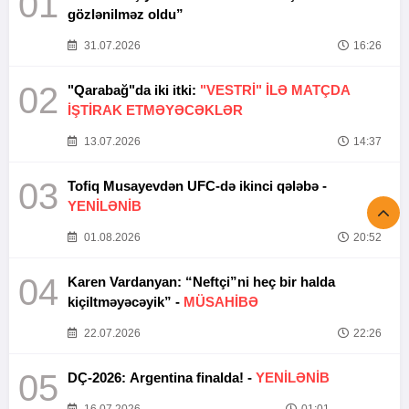
01
gözlənilməz oldu”
31.07.2026
16:26
02
"Qarabağ"da iki itki:
"VESTRİ" İLƏ MATÇDA
İŞTİRAK ETMƏYƏCƏKLƏR
13.07.2026
14:37
03
Tofiq Musayevdən UFC-də ikinci qələbə -
YENİLƏNİB
01.08.2026
20:52
04
Karen Vardanyan: “Neftçi”ni heç bir halda
kiçiltməyəcəyik” -
MÜSAHİBƏ
22.07.2026
22:26
05
DÇ-2026: Argentina finalda! -
YENİLƏNİB
16.07.2026
01:01