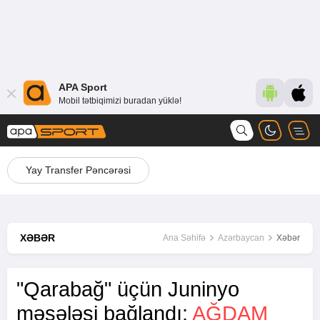
APA Sport
Mobil tətbiqimizi buradan yüklə!
Yay Transfer Pəncərəsi
XƏBƏR
Ana Səhifə
Azərbaycan
Xəbər
"Qarabağ" üçün Juninyo
məsələsi bağlandı:
AĞDAM