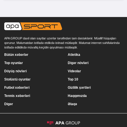
APA GROUP daxil olan saytlar uzerlər tərəfindən tam dəstəklənir. Müəllif hüquqları
qorunur. Məlumatdan istifadə etdikdə istinad mütləqdir. Məlumat internet səhifələrində
istifadə edildikdə müvafiq keçidin qoyulması mütləqdir.
Bütün xəbərlər
Atletika
Top oyunlar
Digər növləri
Döyüş növləri
Videolar
Stolüstü oyunlar
Top 10
Futbol xəbərləri
Gizlilik şərtləri
Tennis xəbərləri
Haqqımızda
Digər
Əlaqə