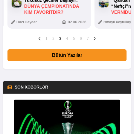
Yuxusuz gecələr başlayır:
“Qandalf”
DÜNYA ÇEMPIONATINDA
“Neftçi”ni
KIM FAVORITDIR?
VERNİDUB
TOXUNUŞ
Hacı Heydər
02.06.2026
İsmayıl Xeyrullaye
1
2
3
4
5
6
7
Bütün Yazılar
SON XƏBƏRLƏR