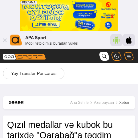
APA Sport
Mobil tətbiqimizi buradan yüklə!
Yay Transfer Pəncərəsi
XƏBƏR
Ana Səhifə
Azərbaycan
Xəbər
Qızıl medallar və kubok bu
tarixdə "Qarabağ"a təqdim