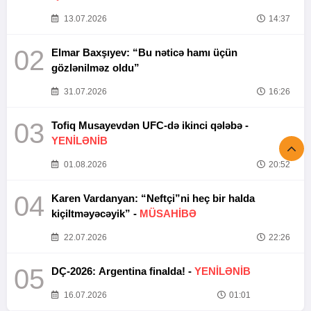
13.07.2026
14:37
02
Elmar Baxşıyev: “Bu nəticə hamı üçün
gözlənilməz oldu”
31.07.2026
16:26
03
Tofiq Musayevdən UFC-də ikinci qələbə -
YENİLƏNİB
01.08.2026
20:52
04
Karen Vardanyan: “Neftçi”ni heç bir halda
kiçiltməyəcəyik” -
MÜSAHİBƏ
22.07.2026
22:26
05
DÇ-2026: Argentina finalda! -
YENİLƏNİB
16.07.2026
01:01