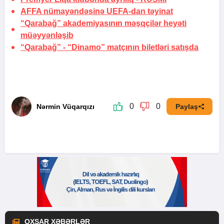
AFFA nümayəndəsinə UEFA-dan təyinat
“Qarabağ” akademiyasının məşqçilər heyəti
müəyyənləşib
“Qarabağ” - “Dinamo” matçının biletləri satışda
0
0
Nərmin Vüqarqızı
Paylaş
OXŞAR XƏBƏRLƏR