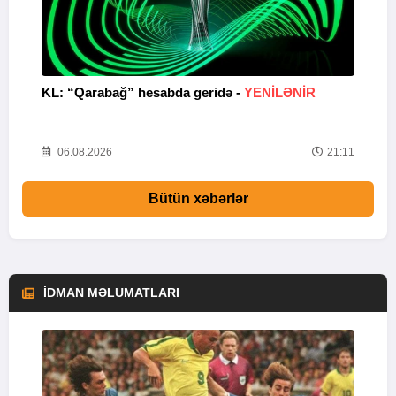
KL: “Qarabağ” hesabda geridə -
YENİLƏNİR
K
Y
22
06.08.2026
21:11
Bütün xəbərlər
İDMAN MƏLUMATLARI