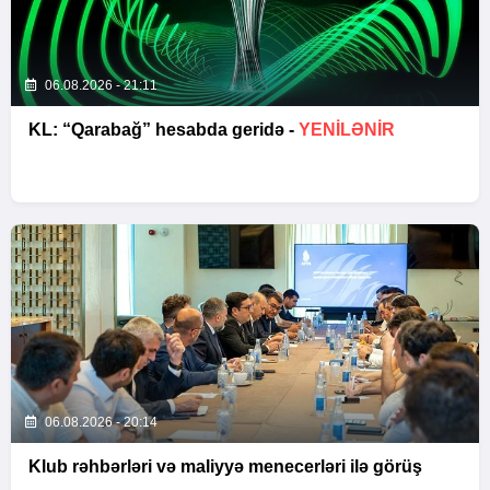
06.08.2026 - 21:11
KL: “Qarabağ” hesabda geridə -
YENİLƏNİR
06.08.2026 - 20:14
Klub rəhbərləri və maliyyə menecerləri ilə görüş