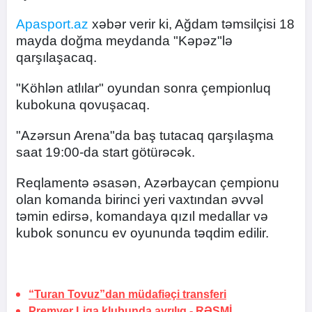
Apasport.az
xəbər verir ki, Ağdam təmsilçisi 18
mayda doğma meydanda "Kəpəz"lə
qarşılaşacaq.
"Köhlən atlılar" oyundan sonra çempionluq
kubokuna qovuşacaq.
"Azərsun Arena"da baş tutacaq qarşılaşma
saat 19:00-da start götürəcək.
Reqlamentə əsasən, Azərbaycan çempionu
olan komanda birinci yeri vaxtından əvvəl
təmin edirsə, komandaya qızıl medallar və
kubok sonuncu ev oyununda təqdim edilir.
“Turan Tovuz”dan müdafiəçi transferi
Premyer Liqa klubunda ayrılıq -
RƏSMİ