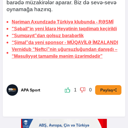
barədə müzakirələr aparar. Biz də sevə-sevə
oynamağa hazırıq.
Nəriman Axundzadə Türkiyə klubunda -
RƏSMİ
"Səbail"in yeni İdarə Heyətinin təqdimatı keçirildi
“Sumqayıt”dan qolsuz bərabərlik
“Şimal”da yeni sponsor -
MÜQAVİLƏ İMZALANDI
Vernidub “Neftçi”nin uğursuzluğundan danışdı –
“Məsuliyyət tamamilə mənim üzərimdədir”
1
0
APA Sport
Paylaş