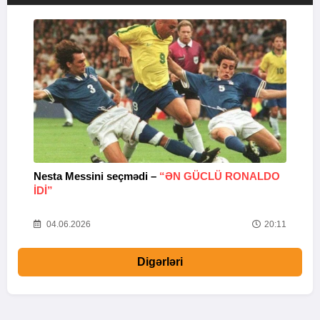
Nesta Messini seçmədi –
“ƏN GÜCLÜ RONALDO
“
IDI”
V
20
04.06.2026
20:11
Digərləri