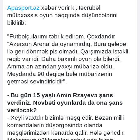
Apasport.az
xəbər verir ki, təcrübəli
mütəxəssis oyun haqqında düşüncələrini
bildirib:
"Futbolçularımı təbrik edirəm. Çoxdandır
"Azersun Arena"da oynamırdıq. Bura qələbə
ilə geri dönmək pis olmadı. Qarşımızda istəkli
rəqib var idi. Daha baxımlı oyun ola bilərdi.
Amma ən azından yaxşı mübarizə oldu.
Meydanda 90 dəqiqə belə mübarizənin
getməsi sevindiricidir".
-
Bu gün 15 yaşlı Amin Rzayevə şans
verdiniz. Növbəti oyunlarda da ona şans
veriləcək?
- Xeyli vaxtdır bizimlə məşq edir. Bəzən milli
komandaların düşərgəsində olanda
məşqlərimizdən kənarda qalır. Hələ gəncdir.