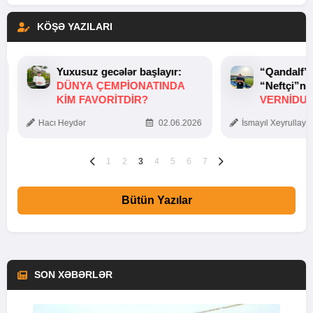
KÖŞƏ YAZILARI
Yuxusuz gecələr başlayır:
“Qandalf”
DÜNYA ÇEMPIONATINDA
“Neftçi”ni
KIM FAVORITDIR?
VERNİDUB
TOXUNUŞ
Hacı Heydər
02.06.2026
İsmayıl Xeyrullaye
1
2
3
4
5
6
7
Bütün Yazılar
SON XƏBƏRLƏR