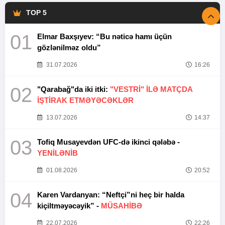
TOP 5
01
Elmar Baxşıyev: “Bu nəticə hamı üçün
gözlənilməz oldu”
31.07.2026
16:26
02
"Qarabağ"da iki itki:
"VESTRİ" İLƏ MATÇDA
İŞTİRAK ETMƏYƏCƏKLƏR
13.07.2026
14:37
03
Tofiq Musayevdən UFC-də ikinci qələbə -
YENİLƏNİB
01.08.2026
20:52
04
Karen Vardanyan: “Neftçi”ni heç bir halda
kiçiltməyəcəyik” -
MÜSAHİBƏ
22.07.2026
22:26