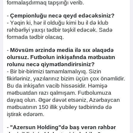
formalaşdırmaq tapşırığı verib.
-
Çempionluğu necə qeyd edəcəksiniz?
- Yəqin ki, hər il olduğu kimi bu il də klub
rəhbərliyi yaxşı tədbir təşkil edəcək. Sadə
formada tədbir olacaq.
-
Mövsüm ərzində media ilə sıx əlaqədə
olursuz. Futbolun inkişafında mətbuatın
rolunu necə qiymətləndirirsiniz?
- Bir bir-birimizi tamamlamalıyıq. Sizin
fikirləriniz, yazılarınız bizim üçün çox önəmlidir.
Bu da inkişafın vacib hissəsidir. Həmişə
mətbuatdan razı qalmışam. Futbolumuza
dayaq olun. Əgər dəvət etsəniz, Azərbaycan
mətbuatının 150 illik yubiley tədbirində də
iştirak edərəm.
-
"Azersun Holding"də baş verən rəhbər