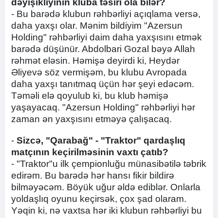
dəyişikliyinin kluba təsiri ola bilər?
- Bu barədə klubun rəhbərliyi açıqlama versə,
daha yaxşı olar. Mənim bildiyim "Azersun
Holding" rəhbərliyi daim daha yaxşısını etmək
barədə düşünür. Abdolbari Gozal bəyə Allah
rəhmət eləsin. Həmişə deyirdi ki, Heydər
Əliyevə söz vermişəm, bu klubu Avropada
daha yaxşı tanıtmaq üçün hər şeyi edəcəm.
Təməli elə qoyulub ki, bu klub həmişə
yaşayacaq. "Azersun Holding" rəhbərliyi hər
zaman ən yaxşısını etməyə çalışacaq.
-
Sizcə, "Qarabağ" - "Traktor" qardaşlıq
matçının keçirilməsinin vaxtı çatıb?
- "Traktor"u ilk çempionluğu münasibətilə təbrik
edirəm. Bu barədə hər hansı fikir bildirə
bilməyəcəm. Böyük uğur əldə ediblər. Onlarla
yoldaşlıq oyunu keçirsək, çox şad olaram.
Yəqin ki, nə vaxtsa hər iki klubun rəhbərliyi bu