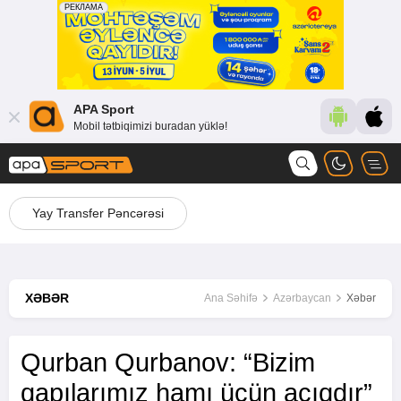
APA Sport
Mobil tətbiqimizi buradan yüklə!
Yay Transfer Pəncərəsi
XƏBƏR
Ana Səhifə
Azərbaycan
Xəbər
Qurban Qurbanov: “Bizim
qapılarımız hamı üçün açıqdır”