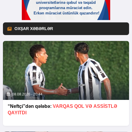
OXŞAR XƏBƏRLƏR
08.08.2026 - 20:44
“Neftçi”dən qələbə:
VARQAS QOL VƏ ASSİSTLƏ
QAYITDI