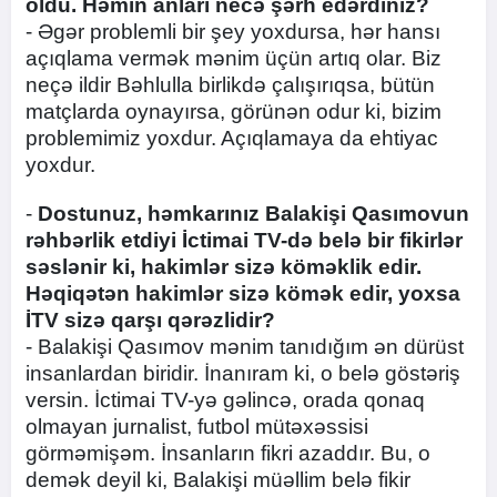
oldu. Həmin anları necə şərh edərdiniz?
- Əgər problemli bir şey yoxdursa, hər hansı
açıqlama vermək mənim üçün artıq olar. Biz
neçə ildir Bəhlulla birlikdə çalışırıqsa, bütün
matçlarda oynayırsa, görünən odur ki, bizim
problemimiz yoxdur. Açıqlamaya da ehtiyac
yoxdur.
-
Dostunuz, həmkarınız Balakişi Qasımovun
rəhbərlik etdiyi İctimai TV-də belə bir fikirlər
səslənir ki, hakimlər sizə köməklik edir.
Həqiqətən hakimlər sizə kömək edir, yoxsa
İTV sizə qarşı qərəzlidir?
- Balakişi Qasımov mənim tanıdığım ən dürüst
insanlardan biridir. İnanıram ki, o belə göstəriş
versin. İctimai TV-yə gəlincə, orada qonaq
olmayan jurnalist, futbol mütəxəssisi
görməmişəm. İnsanların fikri azaddır. Bu, o
demək deyil ki, Balakişi müəllim belə fikir