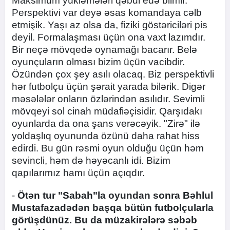
Maksimum yükləmələri qəbul edə bilmir.
Perspektivi var deyə əsas komandaya cəlb
etmişik. Yaşı az olsa da, fiziki göstəriciləri pis
deyil. Formalaşması üçün ona vaxt lazımdır.
Bir neçə mövqedə oynamağı bacarır. Belə
oyunçuların olması bizim üçün vacibdir.
Özündən çox şey asılı olacaq. Biz perspektivli
hər futbolçu üçün şərait yarada bilərik. Digər
məsələlər onların özlərindən asılıdır. Sevimli
mövqeyi sol cinah müdafiəçisidir. Qarşıdakı
oyunlarda da ona şans verəcəyik. "Zirə" ilə
yoldaşlıq oyununda özünü daha rahat hiss
edirdi. Bu gün rəsmi oyun olduğu üçün həm
sevincli, həm də həyəcanlı idi. Bizim
qapılarımız hamı üçün açıqdır.
-
Ötən tur "Sabah"la oyundan sonra Bəhlul
Mustafazadədən başqa bütün futbolçularla
görüşdünüz. Bu da müzakirələrə səbəb