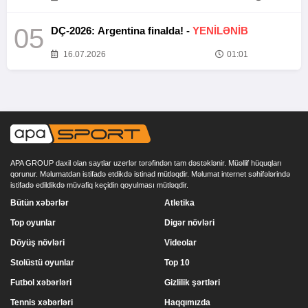
05
DÇ-2026: Argentina finalda! -
YENİLƏNİB
16.07.2026
01:01
APA GROUP daxil olan saytlar uzerlər tərəfindən tam dəstəklənir. Müəllif hüquqları
qorunur. Məlumatdan istifadə etdikdə istinad mütləqdir. Məlumat internet səhifələrində
istifadə edildikdə müvafiq keçidin qoyulması mütləqdir.
Bütün xəbərlər
Atletika
Top oyunlar
Digər növləri
Döyüş növləri
Videolar
Stolüstü oyunlar
Top 10
Futbol xəbərləri
Gizlilik şərtləri
Tennis xəbərləri
Haqqımızda