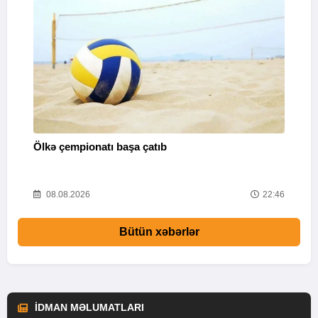
Ölkə çempionatı başa çatıb
T
37
08.08.2026
22:46
Bütün xəbərlər
İDMAN MƏLUMATLARI