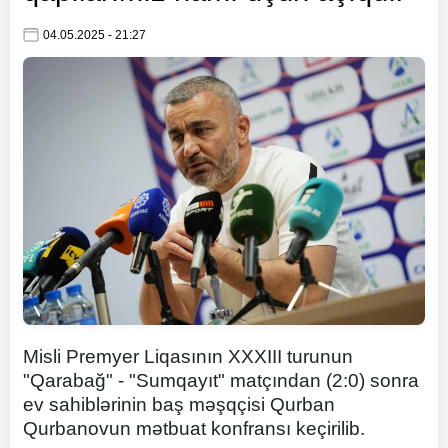
04.05.2025 - 21:27
Misli Premyer Liqasının XXXIII turunun
"Qarabağ" - "Sumqayıt" matçından (2:0) sonra
ev sahiblərinin baş məşqçisi Qurban
Qurbanovun mətbuat konfransı keçirilib.