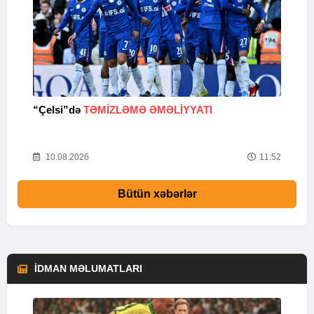
“Çelsi”də
TƏMIZLƏMƏ ƏMƏLIYYATI
A
24
10.08.2026
11:52
Bütün xəbərlər
İDMAN MƏLUMATLARI