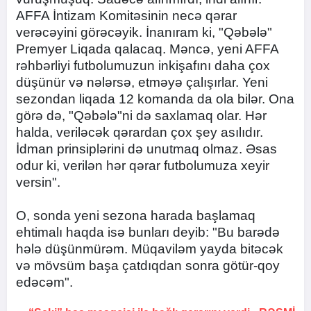
AFFA İntizam Komitəsinin necə qərar
verəcəyini görəcəyik. İnanıram ki, "Qəbələ"
Premyer Liqada qalacaq. Məncə, yeni AFFA
rəhbərliyi futbolumuzun inkişafını daha çox
düşünür və nələrsə, etməyə çalışırlar. Yeni
sezondan liqada 12 komanda da ola bilər. Ona
görə də, "Qəbələ"ni də saxlamaq olar. Hər
halda, veriləcək qərardan çox şey asılıdır.
İdman prinsiplərini də unutmaq olmaz. Əsas
odur ki, verilən hər qərar futbolumuza xeyir
versin".
O, sonda yeni sezona harada başlamaq
ehtimalı haqda isə bunları deyib: "Bu barədə
hələ düşünmürəm. Müqaviləm yayda bitəcək
və mövsüm başa çatdıqdan sonra götür-qoy
edəcəm".