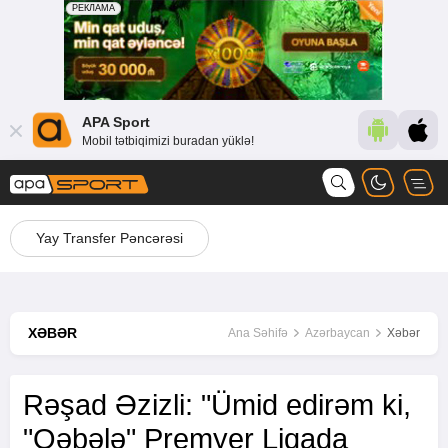
APA Sport
Mobil tətbiqimizi buradan yüklə!
Yay Transfer Pəncərəsi
XƏBƏR
Ana Səhifə
Azərbaycan
Xəbər
Rəşad Əzizli: "Ümid edirəm ki,
"Qəbələ" Premyer Liqada