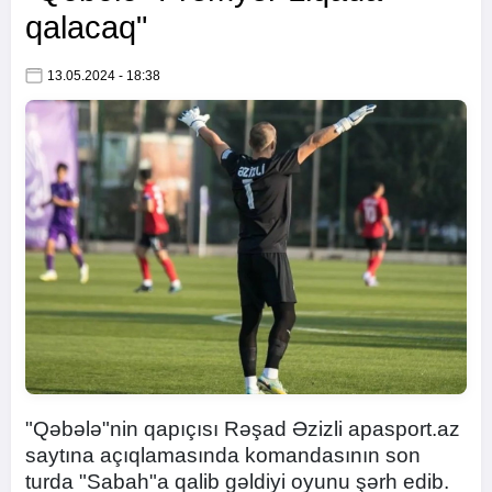
qalacaq"
13.05.2024 - 18:38
"Qəbələ"nin qapıçısı Rəşad Əzizli apasport.az
saytına açıqlamasında komandasının son
turda "Sabah"a qalib gəldiyi oyunu şərh edib.