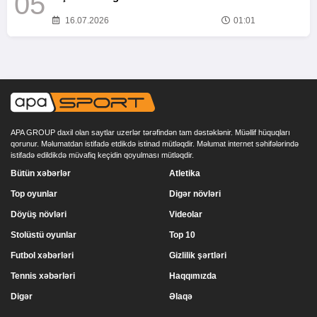
05
16.07.2026
01:01
APA GROUP daxil olan saytlar uzerlər tərəfindən tam dəstəklənir. Müəllif hüquqları
qorunur. Məlumatdan istifadə etdikdə istinad mütləqdir. Məlumat internet səhifələrində
istifadə edildikdə müvafiq keçidin qoyulması mütləqdir.
Bütün xəbərlər
Atletika
Top oyunlar
Digər növləri
Döyüş növləri
Videolar
Stolüstü oyunlar
Top 10
Futbol xəbərləri
Gizlilik şərtləri
Tennis xəbərləri
Haqqımızda
Digər
Əlaqə