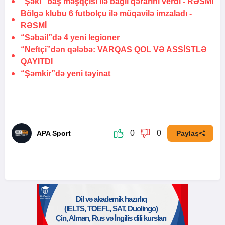
“Şəki” baş məşqçisi ilə bağlı qərarını verdi -
RƏSMİ
Bölgə klubu 6 futbolçu ilə müqavilə imzaladı -
RƏSMİ
“Səbail”də 4 yeni legioner
“Neftçi”dən qələbə:
VARQAS QOL VƏ ASSİSTLƏ
QAYITDI
“Şəmkir”də yeni təyinat
0
0
APA Sport
Paylaş