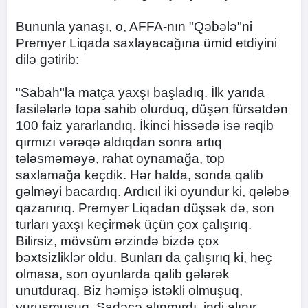
Bununla yanaşı, o, AFFA-nın "Qəbələ"ni
Premyer Liqada saxlayacağına ümid etdiyini
dilə gətirib:
"Sabah"la matça yaxşı başladıq. İlk yarıda
fasilələrlə topa sahib olurduq, düşən fürsətdən
100 faiz yararlandıq. İkinci hissədə isə rəqib
qırmızı vərəqə aldıqdan sonra artıq
tələsməməyə, rahat oynamağa, top
saxlamağa keçdik. Hər halda, sonda qalib
gəlməyi bacardıq. Ardıcıl iki oyundur ki, qələbə
qazanırıq. Premyer Liqadan düşsək də, son
turları yaxşı keçirmək üçün çox çalışırıq.
Bilirsiz, mövsüm ərzində bizdə çox
bəxtsizliklər oldu. Bunları da çalışırıq ki, heç
olmasa, son oyunlarda qalib gələrək
unutduraq. Biz həmişə istəkli olmuşuq,
vuruşmuşuq. Sadəcə alınmırdı, indi alınır.