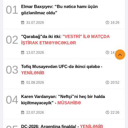
01
Elmar Baxşıyev: “Bu nəticə hamı üçün
gözlənilməz oldu”
31.07.2026
16:26
02
"Qarabağ"da iki itki:
"VESTRİ" İLƏ MATÇDA
İŞTİRAK ETMƏYƏCƏKLƏR
13.07.2026
14:37
03
Tofiq Musayevdən UFC-də ikinci qələbə -
YENİLƏNİB
01.08.2026
20:52
04
Karen Vardanyan: “Neftçi”ni heç bir halda
kiçiltməyəcəyik” -
MÜSAHİBƏ
22.07.2026
22:26
DÇ-2026: Argentina finalda! -
YENİLƏNİB